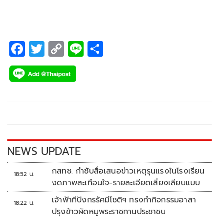
คนในครอบครัว ทำอย่างไรให้มีความสุขเมื่อก้าวสู่ความสูงวัย
F
T
C
Li
S
ac
wi
o
n
h
e
tt
p
e
ar
b
er
y
e
o
Li
o
n
k
k
NEWS UPDATE
กสทช. กำชับสื่อเสนอข่าวเหตุรุนแรงในโรงเรียน
18:52 น.
งดภาพสะเทือนใจ-รายละเอียดเสี่ยงเลียนแบบ
เจ้าฟ้าทีปังกรรัศมีโชติฯ ทรงทำกิจกรรมอาสา
18:22 น.
ปรุงข้าวผัดหมูพระราชทานประชาชน