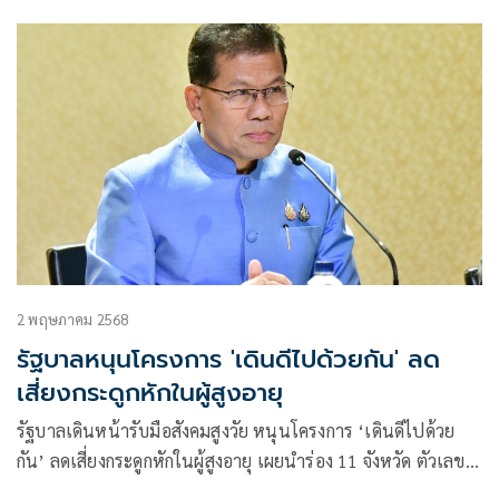
ร้อยละ 20 ของประชากรทั้งหมด (ที่มา: Hydraulic Home Lift)
และคาดว่าจะเป็นร้อยละ 28 ในปี 2033 (ที่มา: ThaiPublica)
2 พฤษภาคม 2568
รัฐบาลหนุนโครงการ 'เดินดีไปด้วยกัน' ลด
เสี่ยงกระดูกหักในผู้สูงอายุ
รัฐบาลเดินหน้ารับมือสังคมสูงวัย หนุนโครงการ ‘เดินดีไปด้วย
กัน’ ลดเสี่ยงกระดูกหักในผู้สูงอายุ เผยนำร่อง 11 จังหวัด ตัวเลข
หกล้ม-เสียชีวิตน้อยลง