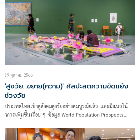
ปัญหาต่างๆ เช่น ผู้ป่วยสูงวัยที่สูงขึ้น
19 ตุลาคม 2566
'สูงวัย...ขยาย(ความ)' ศิลปะลดความขัดแย้ง
ช่วงวัย
ประเทศไทยเข้าสู่สังคมสูงวัยอย่างสมบูรณ์แล้ว และมีแนวโน้
วการเพิ่มขึ้นเรื่อย ๆ ข้อมูล World Population Prospects
2022 ชี้ให้เห็นแนวโน้วสังคมสูงวัยในปี พ.ศ. 2593 ประชากร
โลกที่มีอายุเกินกว่า 65 ปี จะมีสัดส่วนเพิ่มจากปัจจุบัน 10 % เป็น
16% ต่อประชากร