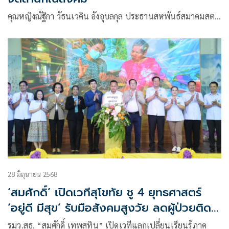
คุณหญิงณัฐิกา วัธนเวคิน อังอุบลกุล ประธานสหพันธ์สมาคมสต…
28 มิถุนายน 2568
‘สมศักดิ์’ เปิดเวทีสุโขทัย ชู 4 ยุทธศาสตร์
‘อยู่ดี มีสุข’ รับมือสังคมสูงวัย ลดผู้ป่วยติด
เตียง
รมว.สธ. “สมศักดิ์ เทพสุทิน” เปิดเวทีแลกเปลี่ยนเรียนรู้ภาค