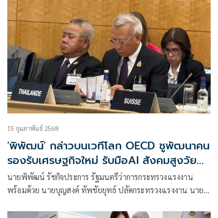
เข้าสู่สังคมสูงวัยตั้งแต่ทศวรรษ 1970 และปัจจุบันมีสัดส่วนผู้สูง
อายุมากกว่า 28% ของประชากรทั้งหมด (World Bank, 2021)
อย่างไรก็ดี ประเทศญี่ปุ่นได้พัฒนากลยุทธ์และนโยบายหลาย
ด้านเพื่อรับมือกับความท้าทายนี้
15 กุมภาพันธ์ 2568
'พิพัฒน์' กล่าวบนเวทีโลก OECD ชูพัฒนาคน
รองรับเศรษฐกิจใหม่ รับมือAI สังคมสูงวัย
และแรงงานอิสระยั่งยืน
นายพิพัฒน์ รัชกิจประการ รัฐมนตรีว่าการกระทรวงแรงงาน
พร้อมด้วย นายบุญสงค์ ทัพชัยยุทธ์ ปลัดกระทรวงแรงงาน นาย
ศักดินาถ สนธิศักดิ์โยธิน ผู้ช่วยปลัดกระทรวงแรงงาน ร่วมการ
ประชุมระดับรัฐมนตรี OECD หัวข้อ ขอบเขตใหม่สำหรับ