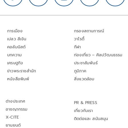
การเมือง
กรองสถานการณ์
เปลว สีเงิน
วาไรตี้
คอลัมนิสต์
กีฬา
บทความ
ท่องเที่ยว – ศิลปวัฒนธรรม
เศรษฐกิจ
ประชาสัมพันธ์
ข่าวพระราชสำนัก
ภูมิภาค
หนังสือพิมพ์
สิ่งแวดล้อม
ต่างประเทศ
PR & PRESS
อาชญากรรม
เกี่ยวกับเรา
X-CITE
ติดต่อและ สนับสนุน
ยานยนต์