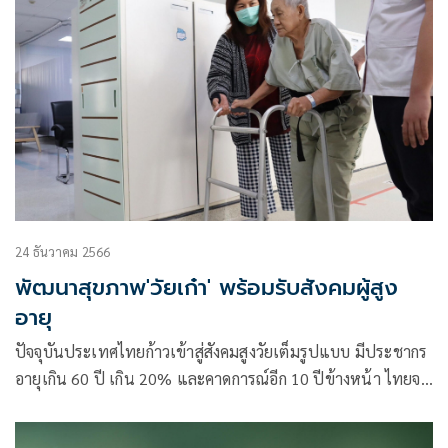
นโยบายสังคม : การลงทุนในอนาคต OECD Ministerial meeting
New Frontiers for Social Policy : Investing in the Future
OECD ณ กรุงปารีส สาธารณรัฐฝรั่งเศส
24 ธันวาคม 2566
พัฒนาสุขภาพ'วัยเก๋า' พร้อมรับสังคมผู้สูง
อายุ
ปัจจุบันประเทศไทยก้าวเข้าสู่สังคมสูงวัยเต็มรูปแบบ มีประชากร
อายุเกิน 60 ปี เกิน 20% และคาดการณ์อีก 10 ปีข้างหน้า ไทยจะ
เข้าสู่สังคมสูงวัยระดับสุดยอด (Super-aged society) มีผู้สูงอายุ
เกิน 28% ทั้งนี้ หากไม่มีการเตรียมพร้อมรับมือจะต้องเผชิญกับ