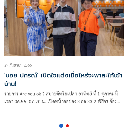
29 กันยายน 2566
'บอย ปกรณ์' เปิดใจแต่งเมื่อไหร่จะพาสะใภ้เข้า
บ้าน!
รายการ Are you ok ? สบายดีหรือเปล่า อาทิตย์ ที่ 1 ตุลาคมนี้
เวลา 06.55 -07.20 น. เปิดหน้าจอช่อง 3 กด 33 2 พิธีกร ก้อง
ปิยะ และ ได๋ ไดอาน่า จะพามาล้วงลึก เปิดใจกับพระเอกหนุ่ม
อารมณ์ดี บอย-ปกรณ์ ฉัตรบริรักษ์ โดยเจ้าตัวรู้สึกถึงช่วงอายุที่
เพิ่มมากขึ้น ทำให้ได้ทบทวนถึงการวางแผนชีวิตตัวเองและ