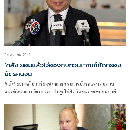
8 มิถุนายน 2569
‘คลัง’ยอมแล้ว!จ่อชงทบทวนเกณฑ์คัดกรอง
บัตรคนจน
‘คลัง’ ยอมแล้ว! เตรียมชงคณะกรรมการบัตรคนจนทบทวน
เกณฑ์โครงการบัตรคนจน ปมลูกใช้สิทธิพ่อแม่ลดหย่อนภาษี
ยืนยันได้ข้อสรุปใหม่ก่อนประกาศผลคัดกรองวันที่ 17 ก.ค. นี้
พร้อมรับฟังข้อเรียกร้องสมาคมภัตตาคารไทยอ้อนขอเข้าร่วม
ไทยช่วยไทย พลัส 60/40 ยันอยู่ระหว่างเร่งพิจารณาโครงการให้
ความช่วยเหลือให้ตรงจุดต่อไป