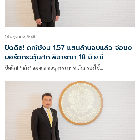
16 มิถุนายน 2568
ปิดดีล! ถกใช้งบ 1.57 แสนล้านจบแล้ว จ่อชง
บอร์ดกระตุ้นศก.พิจารณา 18 มิ.ย.นี้
ปิดดีล! ‘คลัง’ แจงคณะอนุกรรมการกลั่นกรองใช้…