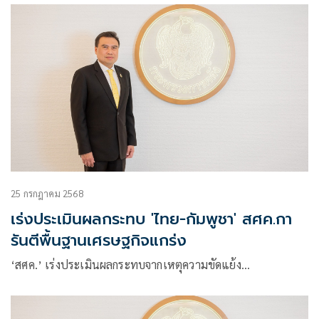
25 กรกฎาคม 2568
เร่งประเมินผลกระทบ 'ไทย-กัมพูชา' สศค.กา
รันตีพื้นฐานเศรษฐกิจแกร่ง
‘สศค.’ เร่งประเมินผลกระทบจากเหตุความขัดแย้ง…