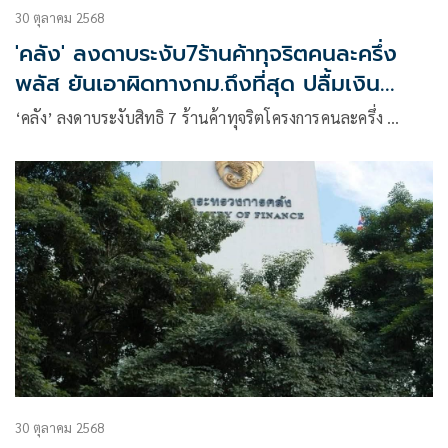
30 ตุลาคม 2568
'คลัง' ลงดาบระงับ7ร้านค้าทุจริตคนละครึ่ง
พลัส ยันเอาผิดทางกม.ถึงที่สุด ปลื้มเงิน
สะพัด2.2พันล.
‘คลัง’ ลงดาบระงับสิทธิ 7 ร้านค้าทุจริตโครงการคนละครึ่ง …
30 ตุลาคม 2568