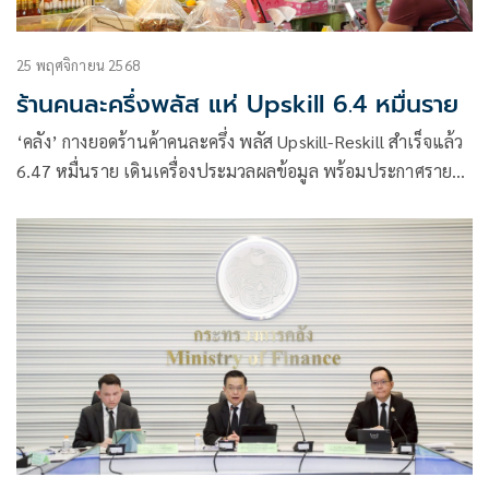
25 พฤศจิกายน 2568
ร้านคนละครึ่งพลัส แห่ Upskill 6.4 หมื่นราย
‘คลัง’ กางยอดร้านค้าคนละครึ่ง พลัส Upskill-Reskill สำเร็จแล้ว
6.47 หมื่นราย เดินเครื่องประมวลผลข้อมูล พร้อมประกาศราย
ชื่อร้านค้าที่ได้รับเงินอัดฉีดเพิ่ม 2 พันบาท จำนวน 4 แสนสิทธิ
ในวันที่ 23 ธ.ค. นี้ ผ่านแอปพลิเคชันถุงเงิน-SMS นัดกดปุ่มโอน
เงินวันคริสมาสต์ 25 ธ.ค. 68