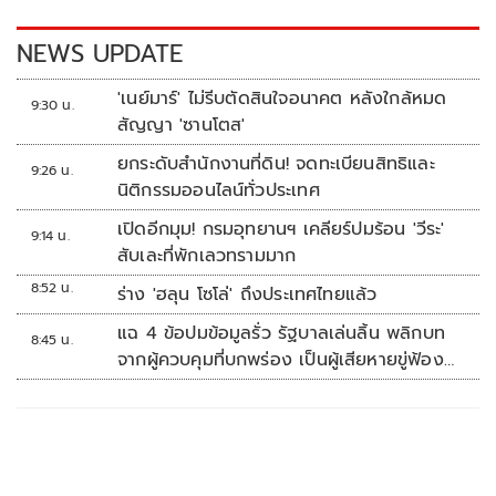
NEWS UPDATE
'เนย์มาร์' ไม่รีบตัดสินใจอนาคต หลังใกล้หมด
9:30 น.
สัญญา 'ซานโตส'
ยกระดับสำนักงานที่ดิน! จดทะเบียนสิทธิและ
9:26 น.
นิติกรรมออนไลน์ทั่วประเทศ
เปิดอีกมุม! กรมอุทยานฯ เคลียร์ปมร้อน 'วีระ'
9:14 น.
สับเละที่พักเลวทรามมาก
8:52 น.
ร่าง 'ฮลุน โซโล่' ถึงประเทศไทยแล้ว
แฉ 4 ข้อปมข้อมูลรั่ว รัฐบาลเล่นลิ้น พลิกบท
8:45 น.
จากผู้ควบคุมที่บกพร่อง เป็นผู้เสียหายขู่ฟ้อง
คนเอาความจริงมาพูด