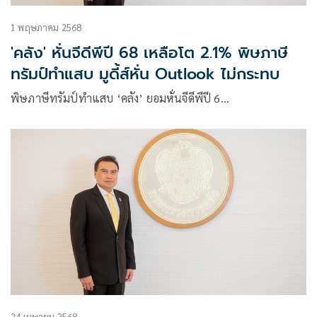
1 พฤษภาคม 2568
'คลัง' หั่นจีดีพีปี 68 เหลือโต 2.1% พิษภาษี
ทรัมป์ทำแสบ มูดี้ส์หั่น Outlook ไม่กระทบ
พิษภาษีทรัมป์ทำแสบ ‘คลัง’ ยอมหั่นจีดีพีปี 6…
24 เมษายน 2568