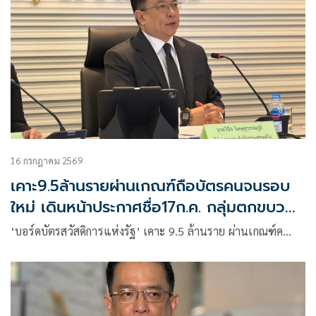
16 กรกฎาคม 2569
เคาะ9.5ล้านรายผ่านเกณฑ์ถือบัตรคนจนรอบ
ใหม่ เดินหน้าประกาศชื่อ17ก.ค. กลุ่มตกขบวน
โยกใช้60/40
‘บอร์ดบัตรสวัสดิการแห่งรัฐ’ เคาะ 9.5 ล้านราย ผ่านเกณฑ์ค…