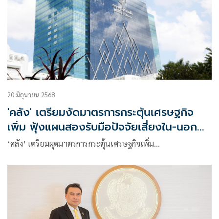
20 มิถุนายน 2568
'คลัง' เตรียมงัดมาตรการกระตุ้นเศรษฐกิจ
เพิ่ม ฟุ้งแผนสองรับมือปัจจัยเสี่ยงใน-นอกทุบ
หนัก
‘คลัง’ เตรียมผุดมาตรการกระตุ้นเศรษฐกิจเพิ่ม…