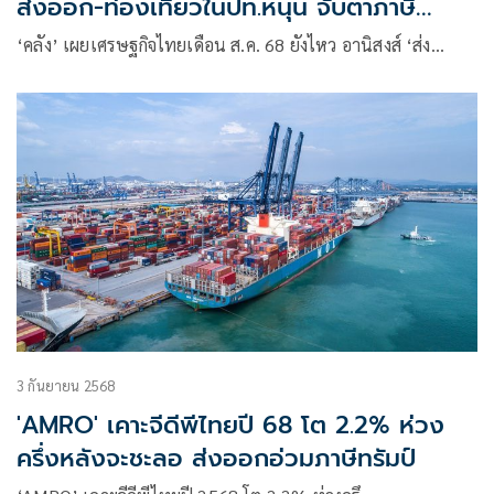
ส่งออก-ท่องเที่ยวในปท.หนุน จับตาภาษี
สหรัฐฯ-นโยบายรบ.
‘คลัง’ เผยเศรษฐกิจไทยเดือน ส.ค. 68 ยังไหว อานิสงส์ ‘ส่ง…
3 กันยายน 2568
'AMRO' เคาะจีดีพีไทยปี 68 โต 2.2% ห่วง
ครึ่งหลังจะชะลอ ส่งออกอ่วมภาษีทรัมป์