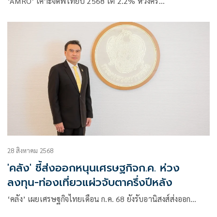
‘AMRO’ เคาะจีดีพีไทยปี 2568 โต 2.2% ห่วงครึ…
28 สิงหาคม 2568
'คลัง' ชี้ส่งออกหนุนเศรษฐกิจก.ค. ห่วง
ลงทุน-ท่องเที่ยวแผ่วจับตาครึ่งปีหลัง
‘คลัง’ เผยเศรษฐกิจไทยเดือน ก.ค. 68 ยังรับอานิสงส์ส่งออก…