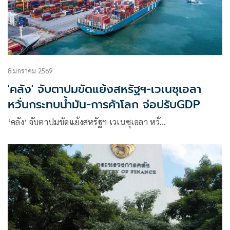
8 มกราคม 2569
'คลัง' จับตาปมขัดแย้งสหรัฐฯ-เวเนซุเอลา
หวั่นกระทบน้ำมัน-การค้าโลก จ่อปรับGDP
‘คลัง’ จับตาปมขัดแย้งสหรัฐฯ-เวเนซุเอลา หวั่…