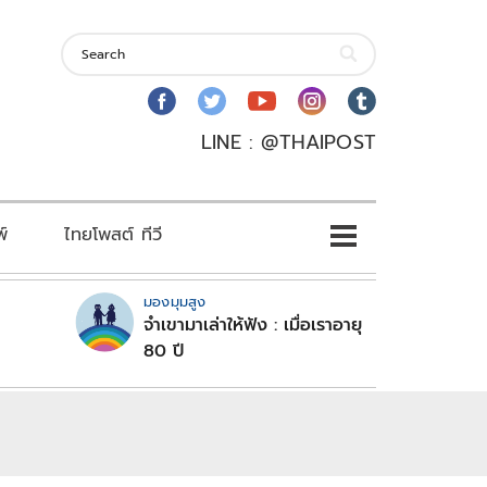
LINE : @THAIPOST
พ์
ไทยโพสต์ ทีวี
มองมุมสูง
จำเขามาเล่าให้ฟัง : เมื่อเราอายุ
80 ปี