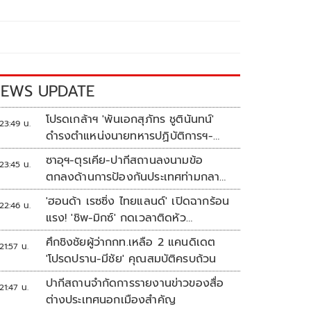
EWS UPDATE
โปรดเกล้าฯ 'พันเอกสุภัทร ชูตินันทน์'
23:49 น.
ดำรงตำแหน่งนายทหารปฏิบัติการฯ-
พระราชทานยศ 'พลตรี'
ซาอุฯ-ตุรเคีย-ปากีสถานลงนามข้อ
23:45 น.
ตกลงด้านการป้องกันประเทศท่ามกลาง
สงครามในภูมิภาค
'ฮอนด้า เรซซิ่ง ไทยแลนด์' เปิดฉากร้อน
22:46 น.
แรง! 'ชิพ-มิกซ์' กดเวลาติดหัว
แถว ARRC สนาม 4 ที่มัลดาลิกา
ศึกชิงชัยผู้ว่ากกท.เหลือ 2 แคนดิเดต
21:57 น.
'โปรดปราน-มีชัย' คุณสมบัติครบถ้วน
ปากีสถานจำกัดการรายงานข่าวของสื่อ
21:47 น.
ต่างประเทศนอกเมืองสำคัญ