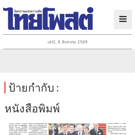
เสาร์, 8 สิงหาคม 2569
ป้ายกำกับ :
หนังสือพิมพ์