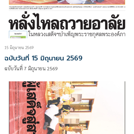
15 มิถุนายน 2569
ฉบับวันที่ 15 มิถุนายน 2569
ฉบับวันที่ 7 มิถุนายน 2569