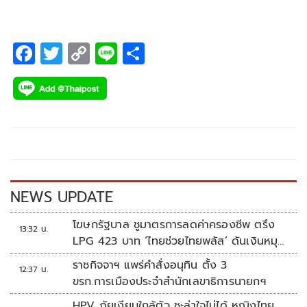
F
T
C
Li
S
ac
wi
o
n
h
e
tt
p
e
ar
b
er
y
e
o
Li
o
n
k
k
NEWS UPDATE
โฆษกรัฐบาล ชูมาตรการลดค่าครองชีพ ตรึง
13:32 น.
LPG 423 บาท ‘ไทยช่วยไทยพลัส’ ดันเงินหมุน
แสนล้าน
ราชกิจจาฯ แพร่คำสั่งอนุทิน ตั้ง 3
12:37 น.
ขรก.การเมืองประจำสำนักเลขาธิการนายกฯ
HPV ภัยเงียบใกล้ตัว ชะล่าใจไม่ได้ หญิงไทย