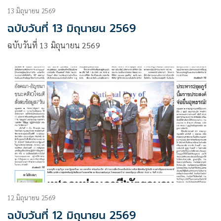
13 มิถุนายน 2569
ฉบับวันที่ 13 มิถุนายน 2569
ฉบับวันที่ 13 มิถุนายน 2569
12 มิถุนายน 2569
ฉบับวันที่ 12 มิถุนายน 2569