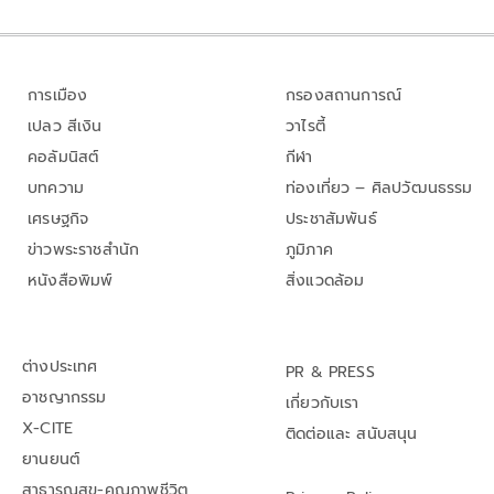
การเมือง
กรองสถานการณ์
เปลว สีเงิน
วาไรตี้
คอลัมนิสต์
กีฬา
บทความ
ท่องเที่ยว – ศิลปวัฒนธรรม
เศรษฐกิจ
ประชาสัมพันธ์
ข่าวพระราชสำนัก
ภูมิภาค
หนังสือพิมพ์
สิ่งแวดล้อม
ต่างประเทศ
PR & PRESS
อาชญากรรม
เกี่ยวกับเรา
X-CITE
ติดต่อและ สนับสนุน
ยานยนต์
สาธารณสุข-คุณภาพชีวิต