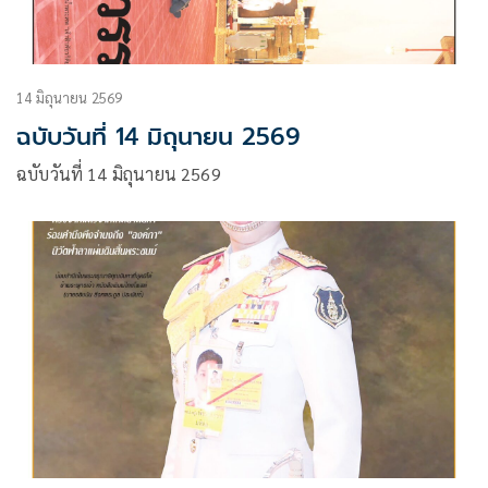
14 มิถุนายน 2569
ฉบับวันที่ 14 มิถุนายน 2569
ฉบับวันที่ 14 มิถุนายน 2569