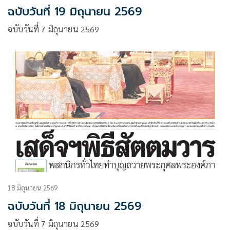
ฉบับวันที่ 19 มิถุนายน 2569
ฉบับวันที่ 7 มิถุนายน 2569
18 มิถุนายน 2569
ฉบับวันที่ 18 มิถุนายน 2569
ฉบับวันที่ 7 มิถุนายน 2569