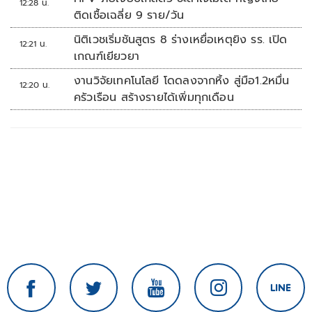
12:28 น.
ติดเชื้อเฉลี่ย 9 ราย/วัน
นิติเวชเริ่มชันสูตร 8 ร่างเหยื่อเหตุยิง รร. เปิด
12:21 น.
เกณฑ์เยียวยา
งานวิจัยเทคโนโลยี โดดลงจากหิ้ง สู่มือ1.2หมื่น
12:20 น.
ครัวเรือน สร้างรายได้เพิ่มทุกเดือน