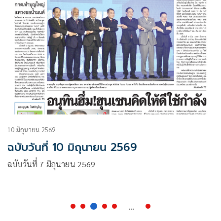
10 มิถุนายน 2569
ฉบับวันที่ 10 มิถุนายน 2569
ฉบับวันที่ 7 มิถุนายน 2569
...