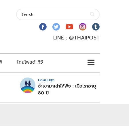
LINE : @THAIPOST
พ์
ไทยโพสต์ ทีวี
มองมุมสูง
จำเขามาเล่าให้ฟัง : เมื่อเราอายุ
80 ปี