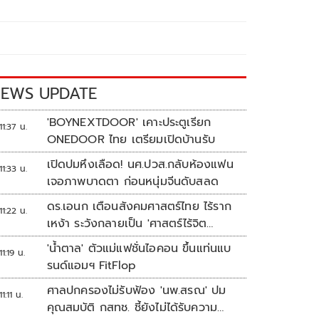
EWS UPDATE
'BOYNEXTDOOR' เคาะประตูเรียก
11:37 น.
ONEDOOR ไทย เตรียมเปิดบ้านรับ
เปิดปมหึงเลือด! นศ.ปวส.กลับห้องแฟน
11:33 น.
เจอภาพบาดตา ก่อนหนุ่มจีนดับสลด
ดร.เอนก เตือนสังคมศาสตร์ไทย ไร้ราก
11:22 น.
เหง้า ระวังกลายเป็น 'ศาสตร์ไร้จิต
วิญญาณ'
'น้ำตาล' ตัวแม่แฟชั่นไอคอน ขึ้นแท่นแบ
11:19 น.
รนด์แอมฯ FitFlop
ศาลปกครองไม่รับฟ้อง 'นพ.สรณ' ปม
11:11 น.
คุณสมบัติ กสทช. ชี้ยังไม่ได้รับความ