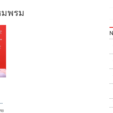
หมพรม
N
ม
ไทย