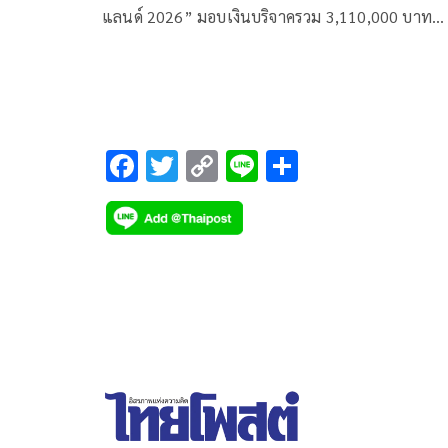
แลนด์ 2026” มอบเงินบริจาครวม 3,110,000 บาท
พร้อม เต้านมเทียม 500 ชุด และหมวกไหมพรม 200 ช
ให้แก่โรงพยาบาลมะเร็งชลบุรี ซึ่งเป็นรายได้จากกิจก
การกุศล Honda LPGA Thailand 2026 Charity Nigh
และกิจกรรม “เย็บเต้ารวมใจ สู้ภัยมะเร็งเต้านม” ที่จัด
ในช่วงสัปดาห์การแข่งขัน เพื่อนำไปสนับสนุนการรัก
F
T
C
Li
S
และช่วยยกระดับคุณภาพชีวิตของผู้ป่วยมะเร็งเต้านม
ac
wi
o
n
h
e
tt
p
e
ar
b
er
y
e
o
Li
o
n
k
k