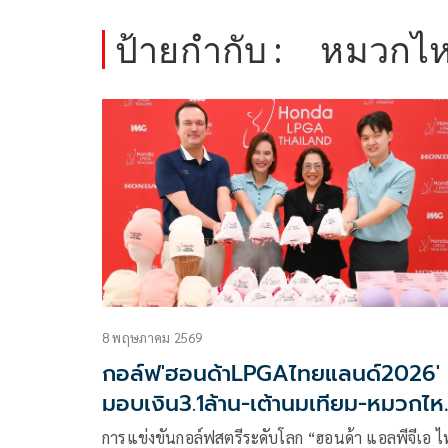
ป้ายกำกับ :
หมวกไ
8 พฤษภาคม 2569
กอล์ฟ'ฮอนด้าLPGAไทยแลนด์2026'
มอบเงิน3.1ล้าน-เต้านมเทียม-หมวกไห
พรม ให้รพ.มะเร็งชลบุรี
การแข่งขันกอล์ฟสตรีระดับโลก “ฮอนด้า แอลพีจีเอ 