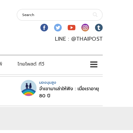
LINE : @THAIPOST
พ์
ไทยโพสต์ ทีวี
มองมุมสูง
จำเขามาเล่าให้ฟัง : เมื่อเราอายุ
80 ปี