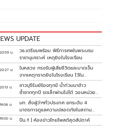
EWS UPDATE
วธ.เตรียมพร้อม พิธีการศพในพระบรม
20:59 น.
ราชานุเคราะห์ เหตุยิงในโรงเรียน
ในหลวง ทรงรับผู้เสียชีวิตและบาดเจ็บ
20:27 น.
จากเหตุกราดยิงในโรงเรียน ไว้ใน
พระบรมราชานุเคราะห์
ชาวบุรีรัมย์ร้องทุกข์ น้ำท่วมนาข้าว
20:13 น.
ซ้ำซากทุกปี รถเล็กผ่านไม่ได้ วอนหน่วย
งานเร่งแก้ไข
มท. สั่งผู้ว่าฯทั่วประเทศ ยกระดับ 4
19:06 น.
มาตรการดูแลความปลอดภัยในสถาน
ศึกษา
19:00 น.
ปืน..!! | ห้องข่าวไทยโพสต์สุดสัปดาห์