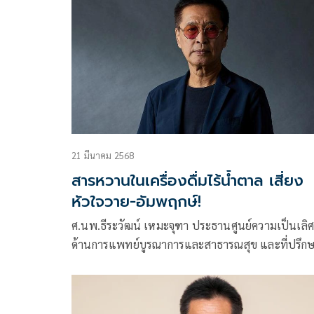
21 มีนาคม 2568
สารหวานในเครื่องดื่มไร้น้ำตาล เสี่ยง
หัวใจวาย-อัมพฤกษ์!
ศ.นพ.ธีระวัฒน์ เหมะจุฑา ประธานศูนย์ความเป็นเลิ
ด้านการแพทย์บูรณาการและสาธารณสุข และที่ปรึก
วิทยาลัยการแพทย์แผนตะวันออก มหาวิทยาลัยรังสิต
โพสต์ข้อความผ่านเฟซบุ๊กในหัวข้อ