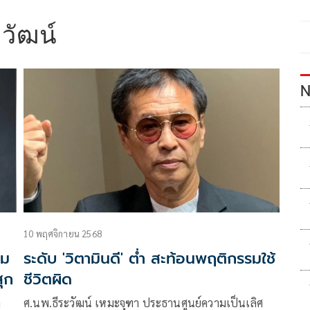
วัฒน์
N
10 พฤศจิกายน 2568
โม
ระดับ 'วิตามินดี' ต่ำ สะท้อนพฤติกรรมใช้
ุก
ชีวิตผิด
ด
ศ.นพ.ธีระวัฒน์ เหมะจุฑา ประธานศูนย์ความเป็นเลิศ