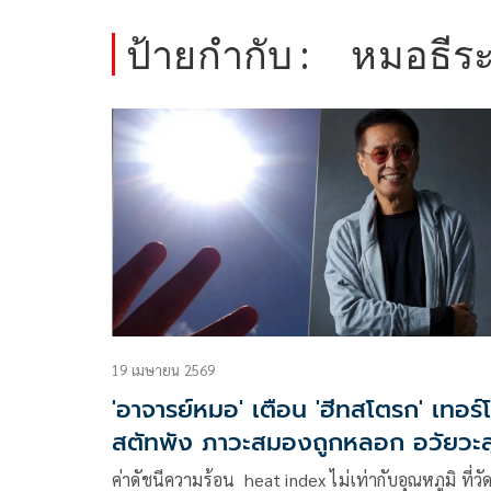
ป้ายกำกับ :
หมอธีระ
19 เมษายน 2569
'อาจารย์หมอ' เตือน 'ฮีทสโตรก' เทอร์
สตัทพัง ภาวะสมองถูกหลอก อวัยวะส
ค่าดัชนีความร้อน heat index ไม่เท่ากับอุณหภูมิ ที่วั