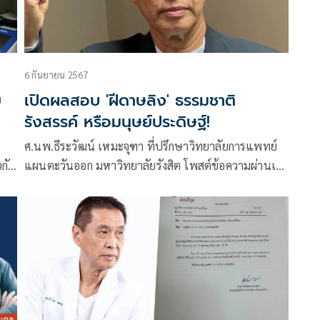
6 กันยายน 2567
ย
เปิดผลสอบ 'ฝีดาษลิง' ธรรมชาติ
ำ
รังสรรค์ หรือมนุษย์ประดิษฐ์!
า
ศ.นพ.ธีระวัฒน์ เหมะจุฑา ที่ปรึกษาวิทยาลัยการแพทย์
วกัน
แผนตะวันออก มหาวิทยาลัยรังสิต โพสต์ข้อความผ่านเฟ
ซบุ๊กในหัวข้อ “การสอบสวนฝีดาษลิงธรรมชาติสร้างสรรค์
หรือมนุษย์ประดิษฐ์”