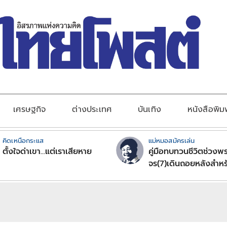
เศรษฐกิจ
ต่างประเทศ
บันเทิง
หนังสือพิม
คิดเหนือกระแส
แม่หมอสมัครเล่น
ตั้งใจด่าเขา...แต่เราเสียหาย
คู่มือทบทวนชีวิตช่วงพร
จร(7)เดินถอยหลังสำหร
ลัคนาราศีตอนที่2