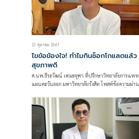
21 ตุลาคม 2567
ไขข้อข้องใจ! ทำไมกินช็อกโกแลตแล้ว
สุขภาพดี
ศ.นพ.ธีระวัฒน์ เหมะจุฑา ที่ปรึกษาวิทยาลัยการแพท
แผนตะวันออก มหาวิทยาลัยรังสิต โพสต์ข้อความผ่า
ซบุ๊กว่า กินช็อกโกแลตแล้วสุขภาพดี…… สนใจมั้ย?