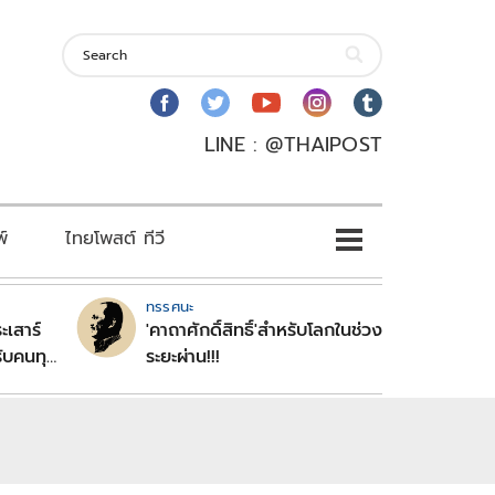
LINE : @THAIPOST
พ์
ไทยโพสต์ ทีวี
ทรรศนะ
ะเสาร์
'คาถาศักดิ์สิทธิ์'สำหรับโลกในช่วง
ับคนทุก
ระยะผ่าน!!!