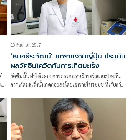
23 กันยายน 2567
‘หมอธีระวัฒน์’ ยกรายงานญี่ปุ่น ประเมิน
ผลวัคซีนโควิดกับการเกิดมะเร็ง
ย์
วัคซีนนั้นทำให้ระบบการตรวจตราเฝ้าระวังและป้องกัน
นเฟ
การเกิดมะเร็งนั้นถดถอยลงโดยเฉพาะในระบบ ที่เรียกว่า
innate immunity และความบกพร่องห่วงโซ่ ในระบบ
ภูมิคุ้มกัน