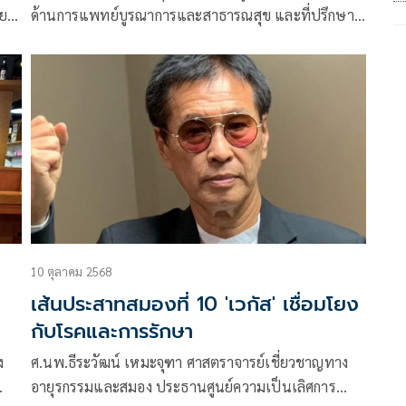
อยๆ
ด้านการแพทย์บูรณาการและสาธารณสุข และที่ปรึกษา
วิทยาลัยการแพทย์แผนตะวันออก มหาวิทยาลัยรังสิต
โพสต์ข้อความผ่านเฟซบุ๊กว่า วิตามินดีต่ำ คือใช้ชีวิตผิด
10 ตุลาคม 2568
เส้นประสาทสมองที่ 10 'เวกัส' เชื่อมโยง
กับโรคและการรักษา
ง
ศ.นพ.ธีระวัฒน์ เหมะจุฑา ศาสตราจารย์เชี่ยวชาญทาง
อายุรกรรมและสมอง ประธานศูนย์ความเป็นเลิศการ