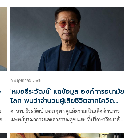
ัย
แพทย์บูรณาการและสาธารณสุข และที่ปรึกษาวิทยาลัย
การแพทย์แผนตะวันออก มหาวิทยาลัยรังสิต
6 พฤษภาคม 2568
ง
'หมอธีระวัฒน์' แฉข้อมูล องค์การอนามัย
โลก พบว่าจำนวนผู้เสียชีวิตจากโควิด
กลับเพิ่มมากขึ้นหลังจากการฉีดวัคซีน
ง
ศ. นพ. ธีระวัฒน์ เหมะจุฑา ศูนย์ความเป็นเลิศ ด้านการ
นการ
แพทย์บูรณาการและสาธารณสุข และ ที่ปรึกษาวิทยาลัย
ัย
การแพทย์แผนตะวันออก