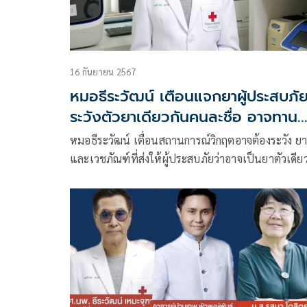
16 กันยายน 2567
หมอธีระวัฒน์ เตือนแจกยาผู้ประสบภั
ระวังตัวยาเดียวกันคนละชื่อ อาจทานซ้
ซ้อน
หมอธีระวัฒน์ เตื่อนสถานการณ์วิกฤตอาจต้องระวัง ย
และเวชภัณฑ์ที่ส่งให้ผู้ประสบภัยว่าอาจเป็นยาตัวเดีย
แต่คนละชื่อและอาจทานซ้ำซ้อนเกินขนาด