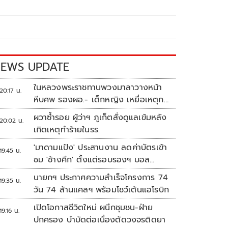
EWS UPDATE
ในหลวงพระราชทานพวงมาลาวางหน้า
20:17 น.
หีบศพ รองผอ.- เด็กหญิง เหยื่อเหตุก
ราดยิง
ผวาซ้ำรอย ผู้ว่าฯ ภูเก็ตสั่งดูแลเข้มหลัง
20:02 น.
เกิดเหตุทำร้ายในรร.
'มาดามแป้ง' ประสานงาน ลดค่าบัตรเข้า
19:45 น.
ชม 'ช้างศึก' ตั้งแต่รอบรองฯ บอล
อาเซียน
นายกฯ ประกาศความสำเร็จโครงการ 74
19:35 น.
วัน 74 ล้านแคลฯ พร้อมโชว์เต้นแอโรบิก
เปิดโอกาสชีวิตใหม่ ผนึกชุมชน-ฝ่าย
19:16 น.
ปกครอง บำบัดต่อเนื่องตัดวงจรติดยา