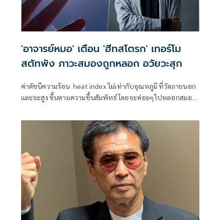
'อาจารย์หมอ' เตือน 'ฮีทสโตรก' เทอร์โม
สตัทพัง ภาวะสมองถูกหลอก อวัยวะสุก
ค่าดัชนีความร้อน heat index ไม่เท่ากับอุณหภูมิ ที่วัดภายนอก
และจะสูง ขึ้นตามความชื้นสัมพัทธ์ โดยจะค่อยๆไปหลอกสมอง
ให้ยินยอมตาม