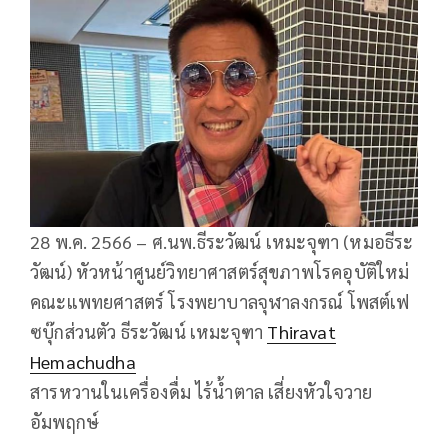
28 พ.ค. 2566 – ศ.นพ.ธีระวัฒน์ เหมะจุฑา (หมอธีระ
วัฒน์) หัวหน้าศูนย์วิทยาศาสตร์สุขภาพโรคอุบัติใหม่
คณะแพทยศาสตร์ โรงพยาบาลจุฬาลงกรณ์ โพสต์เฟ
ซบุ๊กส่วนตัว ธีระวัฒน์ เหมะจุฑา
Thiravat
Hemachudha
สารหวานในเครื่องดื่ม ไร้น้ำตาล เสี่ยงหัวใจวาย
อัมพฤกษ์