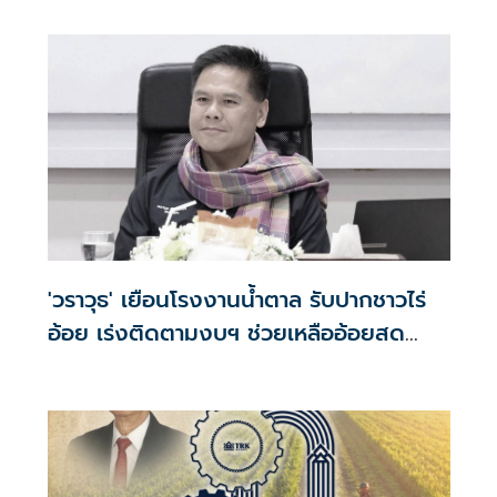
'วราวุธ' เยือนโรงงานน้ำตาล รับปากชาวไร่
อ้อย เร่งติดตามงบฯ ช่วยเหลืออ้อยสด
67/68