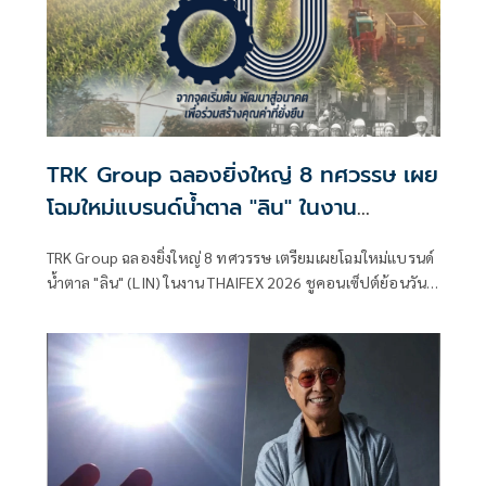
TRK Group ฉลองยิ่งใหญ่ 8 ทศวรรษ เผย
โฉมใหม่แบรนด์น้ำตาล "ลิน" ในงาน
THAIFEX 2026
TRK Group ฉลองยิ่งใหญ่ 8 ทศวรรษ เตรียมเผยโฉมใหม่แบรนด์
น้ำตาล "ลิน" (LIN) ในงาน THAIFEX 2026 ชูคอนเซ็ปต์ย้อนวัน
หวานปลุกความทรงจำวัยเด็ก