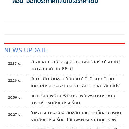
สอน. ออกประกาศกลับไปใช้ราคาเดิม
NEWS UPDATE
'ลิโอเนล เมสซี' สูญเสียคุณพ่อ 'ฮอร์เก' จากไป
22:37 น.
อย่างสงบในวัย 68 ปี
'ไทย' เปิดบ้านชนะ 'เมียนมา' 2-0 จาก 2 จุด
22:26 น.
โทษ เข้ารอบรองฯ บอลอาเซียน ดวล 'สิงคโปร์'
วธ.เตรียมพร้อม พิธีการศพในพระบรมราชานุ
20:59 น.
เคราะห์ เหตุยิงในโรงเรียน
ในหลวง ทรงรับผู้เสียชีวิตและบาดเจ็บจากเหตุก
20:27 น.
ราดยิงในโรงเรียน ไว้ในพระบรมราชานุเคราะห์