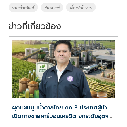
o
n
หมอธีระวัฒน์
อัมพฤกษ์
เสี่ยงหัวใจวาย
k
k
ข่าวที่เกี่ยวข้อง
ผุดแผนบูมน้ำตาลไทย ถก 3 ประเทศผู้นำ
เปิดทางขายคาร์บอนเครดิต ยกระดับอุตฯ
อ้อยรับเทรนด์ BCG