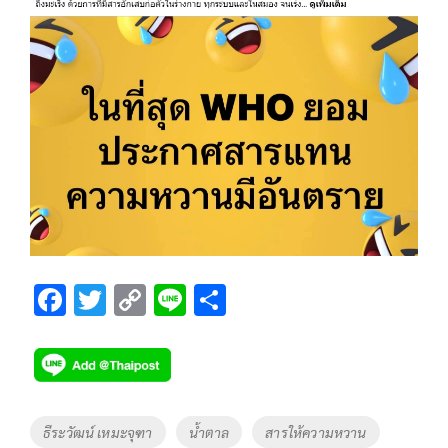
F
T
C
Li
S
ac
wi
o
n
h
e
tt
p
e
ar
b
er
y
e
o
Li
Tags
ธีระวัฒน์ เหมะจุฑา
น้ำตาล
สารให้ความหวาน