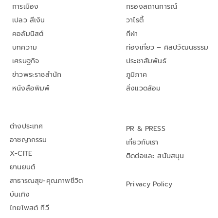
การเมือง
กรองสถานการณ์
เปลว สีเงิน
วาไรตี้
คอลัมนิสต์
กีฬา
บทความ
ท่องเที่ยว – ศิลปวัฒนธรรม
เศรษฐกิจ
ประชาสัมพันธ์
ข่าวพระราชสำนัก
ภูมิภาค
หนังสือพิมพ์
สิ่งแวดล้อม
ต่างประเทศ
PR & PRESS
อาชญากรรม
เกี่ยวกับเรา
X-CITE
ติดต่อและ สนับสนุน
ยานยนต์
สาธารณสุข-คุณภาพชีวิต
Privacy Policy
บันเทิง
ไทยโพสต์ ทีวี