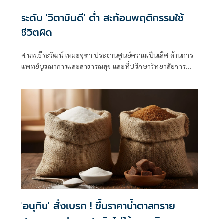
ระดับ 'วิตามินดี' ต่ำ สะท้อนพฤติกรรมใช้
ชีวิตผิด
ศ.นพ.ธีระวัฒน์ เหมะจุฑา ประธานศูนย์ความเป็นเลิศ ด้านการ
แพทย์บูรณาการและสาธารณสุข และที่ปรึกษาวิทยาลัยการ
แพทย์แผนตะวันออก มหาวิทยาลัยรังสิต โพสต์ข้อความผ่านเฟ
ซบุ๊กว่า วิตามินดีต่ำ คือใช้ชีวิตผิด
'อนุทิน' สั่งเบรก ! ขึ้นราคาน้ำตาลทราย