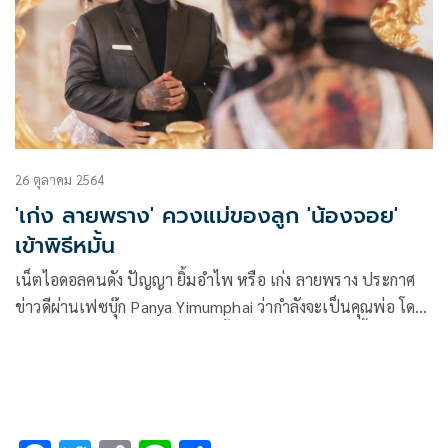
26 ตุลาคม 2564
'เก่ง ลายพราง' ควงแม่ของลูก 'น้องจอย'
เข้าพิธีหมั้น
เน็ตไอดอลคนดัง ปัญญา ยิ้มอำไพ หรือ เก่ง ลายพราง ประกาศ
ข่าวดีผ่านเฟซบุ๊ก Panya Yimumphai ว่ากำลังจะเป็นคุณพ่อ โดย
แฟนสาว น้องจอย จิราวรรณ ได้ตั้งท้องแล้ว พร้อมกันนี้ หนุ่มเก่ง
ยังได้ควงน้องจอยเข้าพิธีหมั้นกันแบบเรียบง่ายที่บ้านฝ่ายหญิง
พร้อมเอ่ยคำสัญญาจะดูแลลูกให้มีชีวิตดีกว่าตนเอง