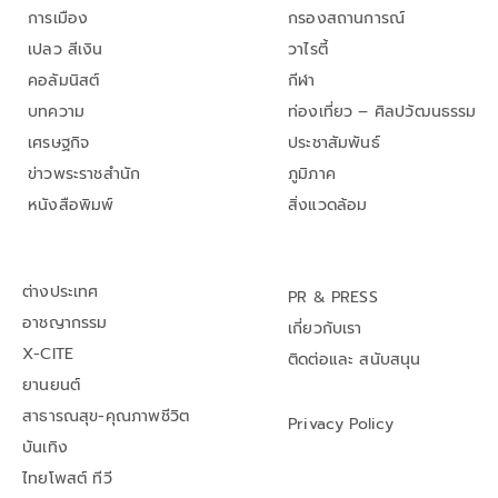
การเมือง
กรองสถานการณ์
เปลว สีเงิน
วาไรตี้
คอลัมนิสต์
กีฬา
บทความ
ท่องเที่ยว – ศิลปวัฒนธรรม
เศรษฐกิจ
ประชาสัมพันธ์
ข่าวพระราชสำนัก
ภูมิภาค
หนังสือพิมพ์
สิ่งแวดล้อม
ต่างประเทศ
PR & PRESS
อาชญากรรม
เกี่ยวกับเรา
X-CITE
ติดต่อและ สนับสนุน
ยานยนต์
สาธารณสุข-คุณภาพชีวิต
Privacy Policy
บันเทิง
ไทยโพสต์ ทีวี