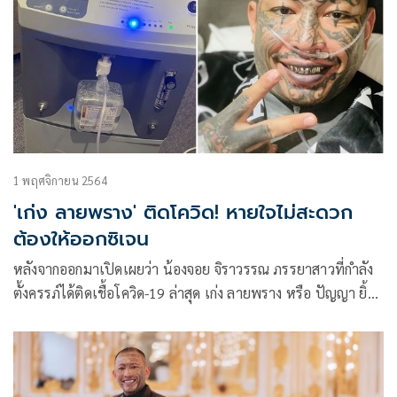
1 พฤศจิกายน 2564
'เก่ง ลายพราง' ติดโควิด! หายใจไม่สะดวก
ต้องให้ออกซิเจน
หลังจากออกมาเปิดเผยว่า น้องจอย จิราวรรณ ภรรยาสาวที่กำลัง
ตั้งครรภ์ได้ติดเชื้อโควิด-19 ล่าสุด เก่ง ลายพราง หรือ ปัญญา ยิ้ม
อำไพ เน็ตไอดอลคนดัง ก็ไม่รอด โดยเจ้าตัวออกโพสต์ข้อความ
ผ่านเฟซบุ๊กว่า “ซีซั่นนี้ผมก็ไม่รอด !! ตามจอยกับลูกไปติดๆ เลย
ครับ อะไรจะเกิดก็ต้องเกิดต้องสู้กันต่อไป ผมต้องขอโทษทุกคนที่
ได้ใกล้ชิดกับผมด้วย“