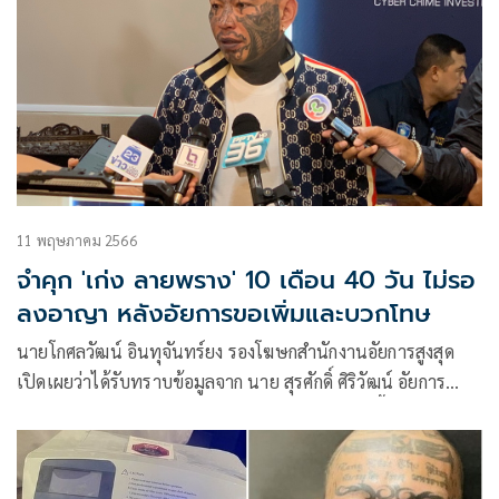
11 พฤษภาคม 2566
จำคุก 'เก่ง ลายพราง' 10 เดือน 40 วัน ไม่รอ
ลงอาญา หลังอัยการขอเพิ่มและบวกโทษ
นายโกศลวัฒน์ อินทุจันทร์ยง รองโฆษกสำนักงานอัยการสูงสุด
เปิดเผยว่าได้รับทราบข้อมูลจาก นาย สุรศักดิ์ ศิริวัฒน์ อัยการ
พิเศษฝ่ายสำนักงานศาลเเขวง9 (ดอนเมือง)ว่า วันนี้พนักงาน
อัยการ สํานักงานคดีศาลแขวง 9 ได้นำตัว นายจิรายุ หรือปัญญา
ยิ้มอำไพ