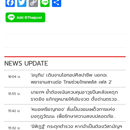
F
T
C
Li
S
ac
wi
o
n
h
e
tt
p
e
ar
b
er
y
e
o
Li
o
n
k
k
NEWS UPDATE
'อนุทิน' เดินงานโอทอปศิลปาชีพ บอกจะ
16:04 น.
พยายามสานต่อ 'ไทยช่วยไทยพลัส เฟส 2'
นายกฯ ย้ำต้องเน้นควบคุมอาวุธปืนหลังเหตุก
15:55 น.
ราดยิง แก้กฎหมายให้เข้มงวด ตั้งด่านตรวจ
เพิ่ม
'หมอเหรียญทอง' ลั่นเป็นจอมเผด็จการแห่ง
15:42 น.
มงกุฎวัฒนะ เพื่อรักษาความสงบปลอดภัย
ภายในรพ.
'นิพิฏฐ์' กระตุกตำรวจ หากจำเป็นต้องวิสามัญฯ
15:32 น.