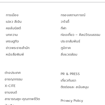
การเมือง
กรองสถานการณ์
เปลว สีเงิน
วาไรตี้
คอลัมนิสต์
กีฬา
บทความ
ท่องเที่ยว – ศิลปวัฒนธรรม
เศรษฐกิจ
ประชาสัมพันธ์
ข่าวพระราชสำนัก
ภูมิภาค
หนังสือพิมพ์
สิ่งแวดล้อม
ต่างประเทศ
PR & PRESS
อาชญากรรม
เกี่ยวกับเรา
X-CITE
ติดต่อและ สนับสนุน
ยานยนต์
สาธารณสุข-คุณภาพชีวิต
Privacy Policy