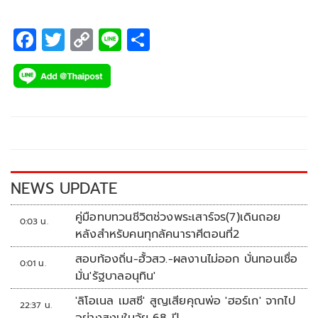
F
T
C
Li
S
ac
wi
o
n
h
e
tt
p
e
ar
b
er
y
e
o
Li
o
n
k
k
NEWS UPDATE
คู่มือทบทวนชีวิตช่วงพระเสาร์จร(7)เดินถอย
0:03 น.
หลังสำหรับคนทุกลัคนาราศีตอนที่2
สอบท้องถิ่น-ฮั้วสว.-ผลงานไม่ออก บั่นทอนเชื่อ
0:01 น.
มั่น'รัฐบาลอนุทิน'
'ลิโอเนล เมสซี' สูญเสียคุณพ่อ 'ฮอร์เก' จากไป
22:37 น.