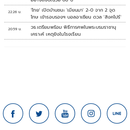
อย่างสงบในวัย 68 ปี
'ไทย' เปิดบ้านชนะ 'เมียนมา' 2-0 จาก 2 จุด
22:26 น.
โทษ เข้ารอบรองฯ บอลอาเซียน ดวล 'สิงคโปร์'
วธ.เตรียมพร้อม พิธีการศพในพระบรมราชานุ
20:59 น.
เคราะห์ เหตุยิงในโรงเรียน