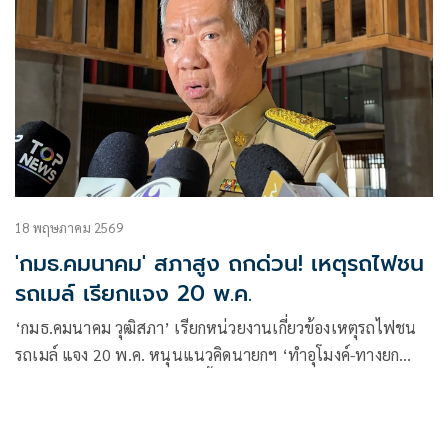
18 พฤษภาคม 2569
'กมธ.คมนาคม' สภาสูง ถกด่วน! เหตุรถไฟชน
รถเมล์ เรียกแจง 20 พ.ค.
‘กมธ.คมนาคม วุฒิสภา’ เรียกหน่วยงานเกี่ยวข้องเหตุรถไฟชน
รถเมล์ แจง 20 พ.ค. หนุนแนวคิดนายกฯ ‘ทำอุโมงค์-ทางยก
ระดับ’ แก้ปัญหาจุดตัดรถไฟ ชี้ปฏิเสธความผิดไม่ได้หลังพบคน
ขับฉี่ม่วง