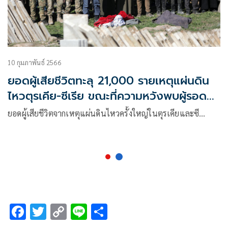
10 กุมภาพันธ์ 2566
ยอดผู้เสียชีวิตทะลุ 21,000 รายเหตุแผ่นดิน
ไหวตุรเคีย-ซีเรีย ขณะที่ความหวังพบผู้รอด
ชีวิตเพิ่มเริ่มริบหรี่
ยอดผู้เสียชีวิตจากเหตุแผ่นดินไหวครั้งใหญ่ในตุรเคียและซี…
F
T
C
Li
S
ac
wi
o
n
h