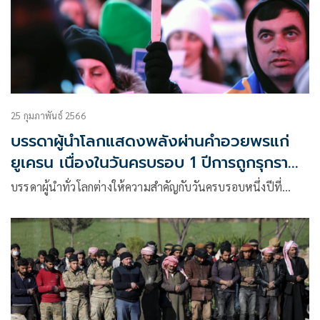
25 กุมภาพันธ์ 2566
บรรดาผู้นำโลกแสดงพลังผ่านคำอวยพรแก่
ยูเครน เนื่องในวันครบรอบ 1 ปีการถูกรุกราน
โดยรัสเซีย
บรรดาผู้นำทั่วโลกต่างให้ความสำคัญกับวันครบรอบหนึ่งปีที่…