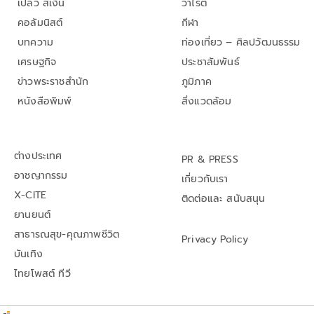
เปลว สีเงิน
วาไรตี้
คอลัมนิสต์
กีฬา
บทความ
ท่องเที่ยว – ศิลปวัฒนธรรม
เศรษฐกิจ
ประชาสัมพันธ์
ข่าวพระราชสำนัก
ภูมิภาค
หนังสือพิมพ์
สิ่งแวดล้อม
ต่างประเทศ
PR & PRESS
อาชญากรรม
เกี่ยวกับเรา
X-CITE
ติดต่อและ สนับสนุน
ยานยนต์
สาธารณสุข-คุณภาพชีวิต
Privacy Policy
บันเทิง
ไทยโพสต์ ทีวี