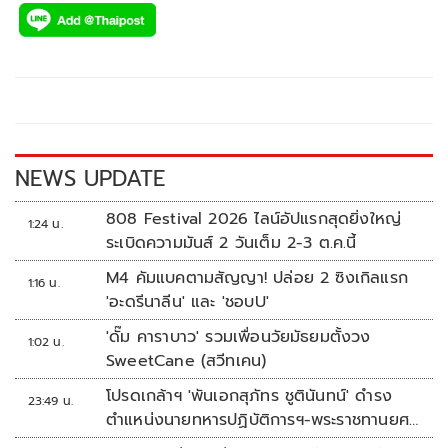
e
tt
p
e
ar
b
er
y
e
o
Li
o
n
k
k
NEWS UPDATE
808 Festival 2026 ไลน์อัปแรกสุดยิ่งใหญ่
1:24 น.
ระเบิดความมันส์ 2 วันเต็ม 2-3 ต.ค.นี้
M4 คัมแบคตามสัญญา! ปล่อย 2 ซิงเกิลแรก
1:16 น.
'อะดรีนาลีน' และ 'ชอบU'
'ดั๊ม คาราบาว' รวมเพื่อนวัยมัธยมตั้งวง
1:02 น.
SweetCane (สวีทเคน)
โปรดเกล้าฯ 'พันเอกสุภัทร ชูตินันทน์' ดำรง
23:49 น.
ตำแหน่งนายทหารปฏิบัติการฯ-พระราชทานยศ
'พลตรี'