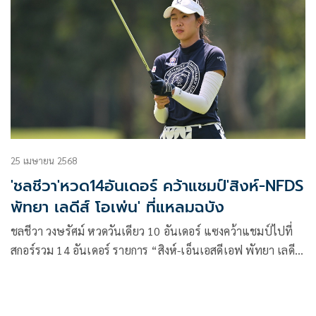
25 เมษายน 2568
'ชลชีวา'หวด14อันเดอร์ คว้าแชมป์'สิงห์-NFDS
พัทยา เลดีส์ โอเพ่น' ที่แหลมฉบัง
ชลชีวา วงษรัศม์ หวดวันเดียว 10 อันเดอร์ แซงคว้าแชมป์ไปที่
สกอร์รวม 14 อันเดอร์ รายการ “สิงห์-เอ็นเอสดีเอฟ พัทยา เลดีส์
โอเพ่น” ชิงเงินรางวัล 2 ล้านบาท ณ สนามแหลมฉบัง อินเต
อร์เนชันแนล คันทรีคลับพาร์ 72 ระยะ 6,215 หลา จ.ชลบุรี เมื่อ
วันที่ 25 เมษายน 2568