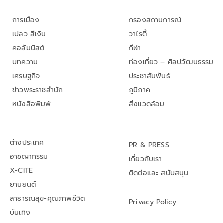
การเมือง
กรองสถานการณ์
เปลว สีเงิน
วาไรตี้
คอลัมนิสต์
กีฬา
บทความ
ท่องเที่ยว – ศิลปวัฒนธรรม
เศรษฐกิจ
ประชาสัมพันธ์
ข่าวพระราชสำนัก
ภูมิภาค
หนังสือพิมพ์
สิ่งแวดล้อม
ต่างประเทศ
PR & PRESS
อาชญากรรม
เกี่ยวกับเรา
X-CITE
ติดต่อและ สนับสนุน
ยานยนต์
สาธารณสุข-คุณภาพชีวิต
Privacy Policy
บันเทิง