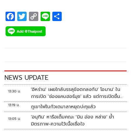
F
T
C
Li
S
ac
wi
o
n
h
e
tt
p
e
ar
b
er
y
e
o
Li
o
n
k
k
NEWS UPDATE
'อิหร่าน' เผยใกล้บรรลุข้อตกลงกับ' โอมาน' ใน
13:30 น.
การเปิด 'ช่องแคบฮอร์มุซ' แล้ว แต่การเปิดขึ้น
อยู่กับสหรัฐฯ
13:19 น.
ภูเขาไฟในกัวเตมาลาหยุดปะทุแล้ว
'อนุทิน' หารือเต็มคณะ 'มิน อ่อง หล่าย' ย้ำ
13:05 น.
มิตรภาพ-ความไว้เนื้อเชื่อใจ