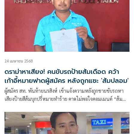
24 เมษายน 2568
ดราม่าหาเสียง! คนขับรถป้ายส้มเดือด คว้า
เก้าอี้หมายฟาดผู้สมัคร หลังถูกแซะ 'ส้มปลอม'
ผู้สมัคร สท. พันท้ายนรสิงห์ เข้าแจ้งความหลังถูกชายขับรถหา
เสียงป้ายสีส้มบุกปรี่หมายทำร้าย คาดไม่พอใจคอมเมนต์ “ส้ม
ปลอม” โชคดีชาวบ้านช่วยห้ามทัน