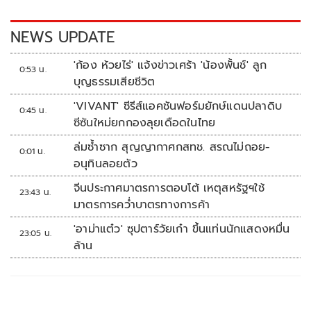
o
n
k
k
NEWS UPDATE
'ก้อง ห้วยไร่' แจ้งข่าวเศร้า 'น้องพั้นช์' ลูก
0:53 น.
บุญธรรมเสียชีวิต
'VIVANT' ซีรีส์แอคชันฟอร์มยักษ์แดนปลาดิบ
0:45 น.
ซีซันใหม่ยกกองลุยเดือดในไทย
ล่มซ้ำซาก สุญญากาศกสทช. สรณไม่ถอย-
0:01 น.
อนุทินลอยตัว
จีนประกาศมาตรการตอบโต้ เหตุสหรัฐฯใช้
23:43 น.
มาตรการคว่ำบาตรทางการค้า
'อาม่าแต๋ว' ซุปตาร์วัยเก๋า ขึ้นแท่นนักแสดงหมื่น
23:05 น.
ล้าน