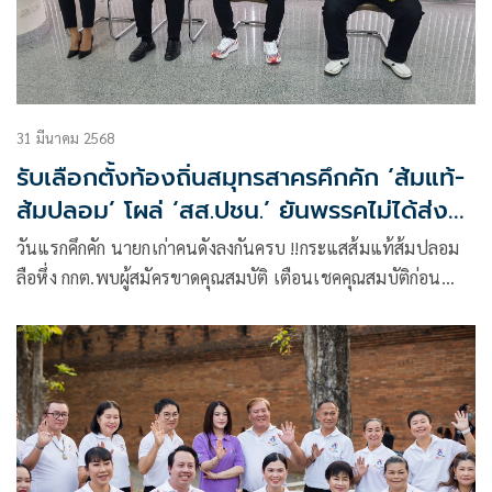
31 มีนาคม 2568
รับเลือกตั้งท้องถิ่นสมุทรสาครคึกคัก ‘ส้มแท้-
ส้มปลอม’ โผล่ ‘สส.ปชน.’ ยันพรรคไม่ได้ส่ง
ใคร
วันแรกคึกคัก นายกเก่าคนดังลงกันครบ !!กระแสส้มแท้ส้มปลอม
ลือหึ่ง กกต.พบผู้สมัครขาดคุณสมบัติ เตือนเชคคุณสมบัติก่อน
สมัครโทษหนัก