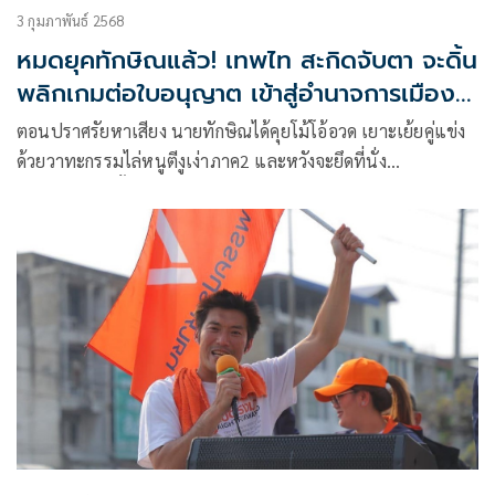
3 กุมภาพันธ์ 2568
หมดยุคทักษิณแล้ว! เทพไท สะกิดจับตา จะดิ้น
พลิกเกมต่อใบอนุญาต เข้าสู่อำนาจการเมือง
อย่างไร
ตอนปราศรัยหาเสียง นายทักษิณได้คุยโม้โอ้อวด เยาะเย้ยคู่แข่ง
ด้วยวาทะกรรมไล่หนูตีงูเง่าภาค2 และหวังจะยึดที่นั่ง
ส.ส.ศรีสะเกษทั้งจังหวัด แต่ในที่สุดก็พ่ายแพ้ไปอย่างหมดรูป