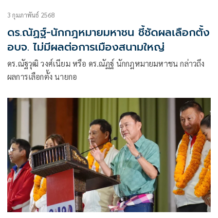
3 กุมภาพันธ์ 2568
ดร.ณัฏฐ์-นักกฎหมายมหาชน ชี้ชัดผลเลือกตั้ง
อบจ. ไม่มีผลต่อการเมืองสนามใหญ่
ดร.ณัฐวุฒิ วงศ์เนียม หรือ ดร.ณัฏฐ์ นักกฎหมายมหาชน กล่าวถึง
ผลการเลือกตั้ง นายกอ