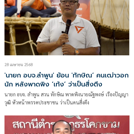
28 เมษายน 2568
'นายก อบจ.ลำพูน' ย้อน 'ทักษิณ’ คนเฒ่าวอก
นัก หลังพาดพิง ‘เท้ง’ ว่าเป็นสึ่งตึง
นายก อบจ. ลำพูน สวน ทักษิณ พาดพิงนายณัฐพงษ์ เรืองปัญญา
วุฒิ หัวหน้าพรรคประชาชน ว่าเป็นคนสึ่งตึง