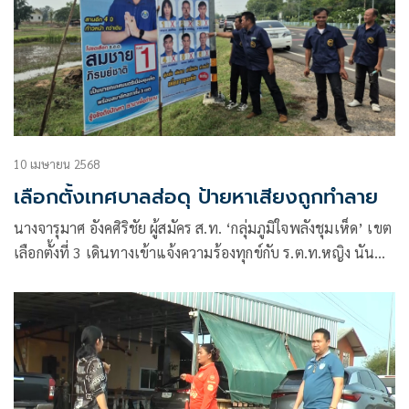
10 เมษายน 2568
เลือกตั้งเทศบาลส่อดุ ป้ายหาเสียงถูกทำลาย
นางจารุมาศ อังคศิริชัย ผู้สมัคร ส.ท. ‘กลุ่มภูมิใจพลังชุมเห็ด’ เขต
เลือกตั้งที่ 3 เดินทางเข้าแจ้งความร้องทุกข์กับ ร.ต.ท.หญิง นันทิ
กานต์ อัมพวัน พนักงานสอบสวน สภ.เมืองบุรีรัมย์ พร้อมนำคลิป
ภาพจากกล้องวงจรปิด