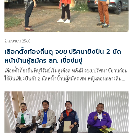
2 เมษายน 2568
เลือกตั้งท้องถิ่นดุ จยย.ปริศนายิงปืน 2 นัด
หน้าบ้านผู้สมัคร สท. เชื่อข่มขู่
เลือกตั้งท้องถิ่นที่บุรีรัมย์เริ่มดุเดือด หลังมี จยย.ปริศนาขับวนก่อน
ได้ยินเสียงปืนดัง 2 นัดหน้าบ้านผู้สมัคร สท.หญิงตอนกลางคืน
มั่นใจปมลงชิง สท. เพราะไม่เคยมีปัญหากับใคร เชื่อผู้ก่อเหตุหวัง
ข่มขู่ให้เกิดความกลัวและให้ถอนตัว