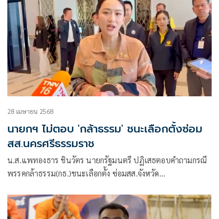
28 เมษายน 2568
นายกฯ ไม่ตอบ 'กล้าธรรม' ชนะเลือกตั้งซ่อม
สส.นครศรีธรรมราช
น.ส.แพทองธาร ชินวัตร นายกรัฐมนตรี ปฏิเสธตอบคำถามกรณี
พรรคกล้าธรรม(กธ.)ชนะเลือกตั้ง ซ่อมสส.จังหวัด
นครศรีธรรมราช เขต 8