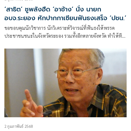
‘สาธิต’ ชูพลังฮึด ‘อาช้าง’ นั่ง นายก
อบจ.ระยอง หักปากกาเซียนฟันธงเสร็จ ‘ปชน.’
ขอขอบคุณนักวิชาการ นักวิเคราะห์วิจารณ์ที่ฟันธงให้พรรค
ประชาชนชนะในจังหวัดระยอง รวมทั้งอีกหลายจังหวัด ทำให้ทีม
งานเราทำงานแบบไม่หยุดไม่หย่อน
2 กุมภาพันธ์ 2568