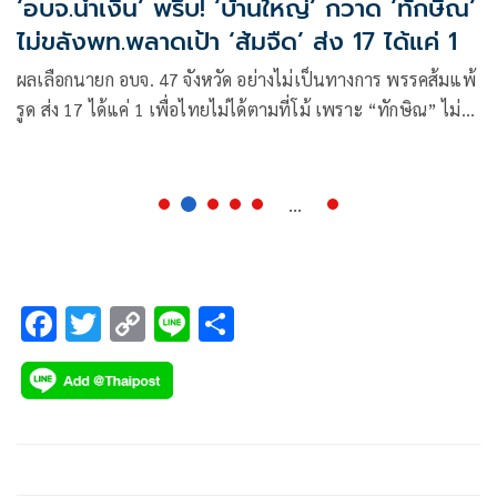
‘อบจ.นํ้าเงิน’ พรึ่บ! ‘บ้านใหญ่’ กวาด ‘ทักษิณ’
ไม่ขลังพท.พลาดเป้า ‘ส้มจืด’ ส่ง 17 ได้แค่ 1
ผลเลือกนายก อบจ. 47 จังหวัด อย่างไม่เป็นทางการ พรรคส้มแพ้
รูด ส่ง 17 ได้แค่ 1 เพื่อไทยไม่ได้ตามที่โม้ เพราะ “ทักษิณ” ไม่
ขลังพอ ส่ง 14 ได้ 10 พ่ายยับ
...
F
T
C
Li
S
ac
wi
o
n
h
e
tt
p
e
ar
b
er
y
e
o
Li