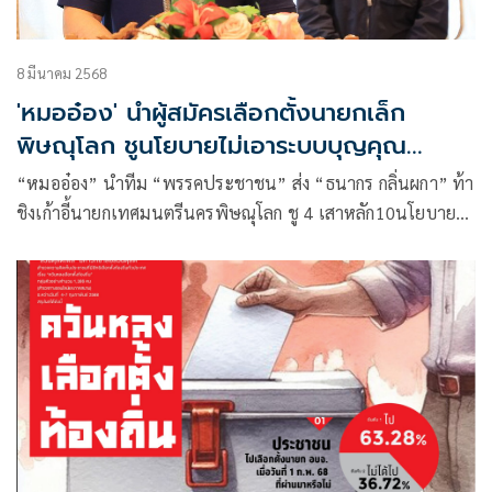
8 มีนาคม 2568
'หมออ๋อง' นำผู้สมัครเลือกตั้งนายกเล็ก
พิษณุโลก ชูนโยบายไม่เอาระบบบุญคุณ
อุปถัมภ์
“หมออ๋อง” นำทีม “พรรคประชาชน” ส่ง “ธนากร กลิ่นผกา” ท้า
ชิงเก้าอี้นายกเทศมนตรีนครพิษณุโลก ชู 4 เสาหลัก10นโยบาย
ขยายคุณภาพชีวิต