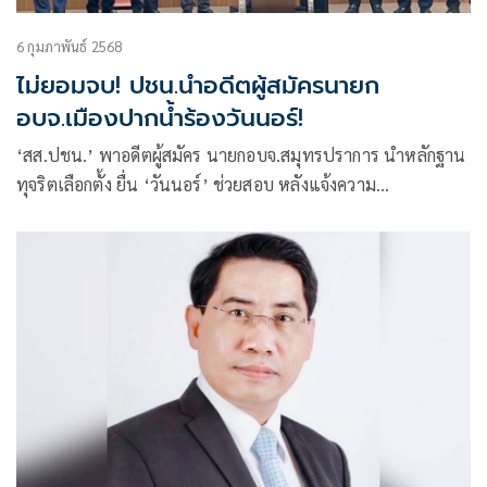
6 กุมภาพันธ์ 2568
ไม่ยอมจบ! ปชน.นำอดีตผู้สมัครนายก
อบจ.เมืองปากน้ำร้องวันนอร์!
‘สส.ปชน.’ พาอดีตผู้สมัคร นายกอบจ.สมุทรปราการ นำหลักฐาน
ทุจริตเลือกตั้ง ยื่น ‘วันนอร์’ ช่วยสอบ หลังแจ้งความ
สภ.พระประแดงไม่คืบ