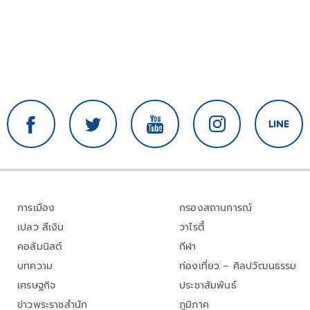
การเมือง
กรองสถานการณ์
เปลว สีเงิน
วาไรตี้
คอลัมนิสต์
กีฬา
บทความ
ท่องเที่ยว – ศิลปวัฒนธรรม
เศรษฐกิจ
ประชาสัมพันธ์
ข่าวพระราชสำนัก
ภูมิภาค