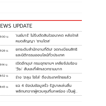
EWS UPDATE
'เนย์มาร์' ไม่รีบตัดสินใจอนาคต หลังใกล้
9:30 น.
หมดสัญญา 'ซานโตส'
ยกระดับสำนักงานที่ดิน! จดทะเบียนสิทธิ
9:26 น.
และนิติกรรมออนไลน์ทั่วประเทศ
เปิดอีกมุม! กรมอุทยานฯ เคลียร์ปมร้อน
9:14 น.
'วีระ' สับเละที่พักเลวทรามมาก
8:52 น.
ร่าง 'ฮลุน โซโล่' ถึงประเทศไทยแล้ว
แฉ 4 ข้อปมข้อมูลรั่ว รัฐบาลเล่นลิ้น
8:45 น.
พลิกบทจากผู้ควบคุมที่บกพร่อง เป็นผู้
เสียหายขู่ฟ้องคนเอาความจริงมาพูด