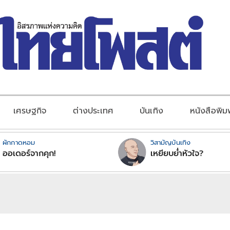
เศรษฐกิจ
ต่างประเทศ
บันเทิง
หนังสือพิม
ผักกาดหอม
วิสามัญบันเทิง
ออเดอร์จากคุก!
เหยียบย่ำหัวใจ?