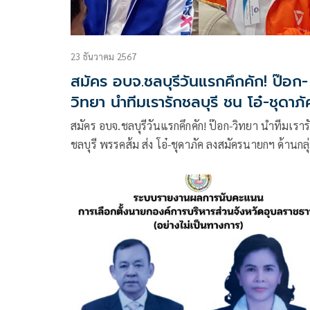
23 ธันวาคม 2567
สมัคร อบจ.ชลบุรีวันแรกคึกคัก! ป๊อก-
วิทยา นำทีมเรารักชลบุรี ชน โอ๋-ชุดาภั
พรรคส้ม
สมัคร อบจ.ชลบุรีวันแรกคึกคัก! ป๊อก-วิทยา นำทีมเราร
ชลบุรี พรรคส้ม ส่ง โอ๋-ชุดาภัค ลงสมัครนายกฯ ด้านกลุ
พลังใหม่ชลบุรีส่งแค่ผู้สมัคร ส.อบจ. ยังไร้วี่แววส่งนา