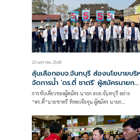
20 มกราคม 2568
ลุ้นเลือกอบจ.จันทบุรี ส่องนโยบายบริ
จัดการน้ำ 'ดร.ตี๋ ชาตรี' ผู้สมัครนายก
อบจ.
การขับเคี่ยวของผู้สมัคร นายก อบจ.จันทบุรี อย่าง
“ดร.ตี๋”นายชาตรี ทิพยเจือจุน ผู้สมัคร นายก
อบจ.จันทบุรี เบอร์ 5 โดยวัดกระแสจากโพลท้องถิ่นแห
หนึ่งที่เผยแพร่โดยจัดเก็บตัวอย่าง สุ่มตัวอย่างทุก