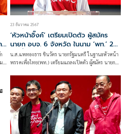
23 ธันวาคม 2567
‘หัวหน้าอิ๊งค์’ เตรียมเปิดตัว ผู้สมัคร
ค
นายก อบจ. 6 จังหวัด ในนาม ‘พท.’ 24
ธ.ค.นี้
ัก
น.ส.แพทองธาร ชินวัตร นายกรัฐมนตรี ในฐานะหัวหน้า
่ม
พรรคเพื่อไทย(พท.) เตรียมแถลงเปิดตัว ผู้สมัคร นายก
ยกฯ
อบจ. 6 จังหวัด