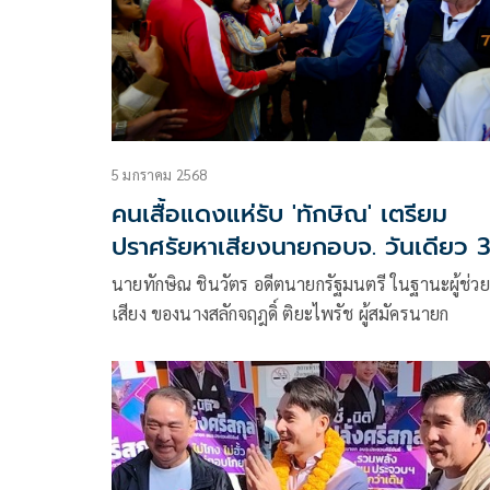
5 มกราคม 2568
คนเสื้อแดงแห่รับ 'ทักษิณ' เตรียม
ปราศรัยหาเสียงนายกอบจ. วันเดียว 
เวที
นายทักษิณ ชินวัตร อดีตนายกรัฐมนตรี ในฐานะผู้ช่ว
เสียง ของนางสลักจฤฎดิ์ ติยะไพรัช ผู้สมัครนายก