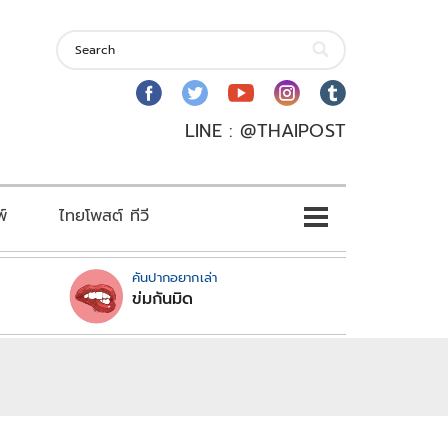
LINE : @THAIPOST
พ์
ไทยโพสต์ ทีวี
คันปากอยากเล่า
ข่มกันมิด