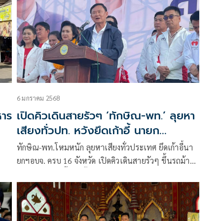
6 มกราคม 2568
หาร
เปิดคิวเดินสายรัวๆ ‘ทักษิณ-พท.’ ลุยหา
เสียงทั่วปท. หวังยึดเก้าอี้ นายก
อบจ.ครบ 16 จว.
ทักษิณ-พท.โหมหนัก ลุยหาเสียงทั่วประเทศ ยึดเก้าอี้นา
ยกฯอบจ. ครบ 16 จังหวัด เปิดคิวเดินสายรัวๆ ขึ้นรถม้า
่ง
ลำปางอาทิตย์นี้ จากนั้น ถึงคิวอีสานสะเทือน เปิดหน้า
ชนสีน้ำเงิน