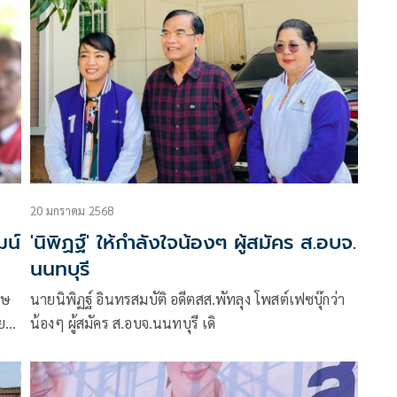
20 มกราคม 2568
ฒน์
'นิพิฏฐ์' ให้กำลังใจน้องๆ ผู้สมัคร ส.อบจ.
นนทบุรี
กษ
นายนิพิฏฐ์ อินทรสมบัติ อดีตสส.พัทลุง โพสต์เฟซบุ๊กว่า
ย
น้องๆ ผู้สมัคร ส.อบจ.นนทบุรี เดิ