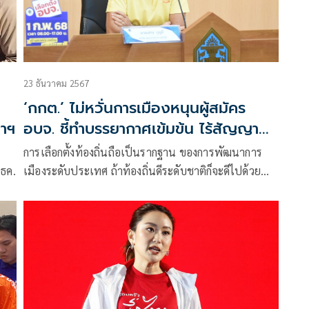
23 ธันวาคม 2567
‘กกต.’ ไม่หวั่นการเมืองหนุนผู้สมัคร
่าฯ
อบจ. ชี้ทำบรรยากาศเข้มข้น ไร้สัญญาณ
รุนแรง
การเลือกตั้งท้องถิ่นถือเป็นรากฐาน ของการพัฒนาการ
7ธค.
เมืองระดับประเทศ ถ้าท้องถิ่นดีระดับชาติก็จะดีไปด้วย
การปกครองส่วนท้องถิ่นเป็นประชาธิปไตยที่ใกล้ชิดกับ
ประชาชนมากที่สุด