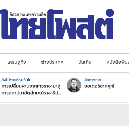
เศรษฐกิจ
ต่างประเทศ
บันเทิง
หนังสือพิม
ยังไม่ตายก็อยู่กันไป
ผักกาดหอม
การเปลี่ยนผ่านจากเทวราชามาสู่
ออเดอร์จากคุก!
การสถาปนาอัตลักษณ์ราชาธิป
ไตยแบบพุทธศาสนาในพระไตร
ปิฏก : สามัญผลสูตรในฐานะ
ทฤษฎีขีดจำกัดของอำนาจรัฐ
เหนือแรงงานและทรัพย์สิน