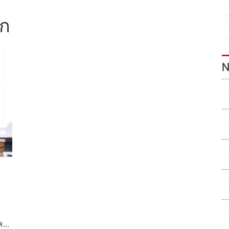
ีก
N
ุด…