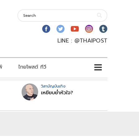
LINE : @THAIPOST
พ์
ไทยโพสต์ ทีวี
วิสามัญบันเทิง
เหยียบย่ำหัวใจ?