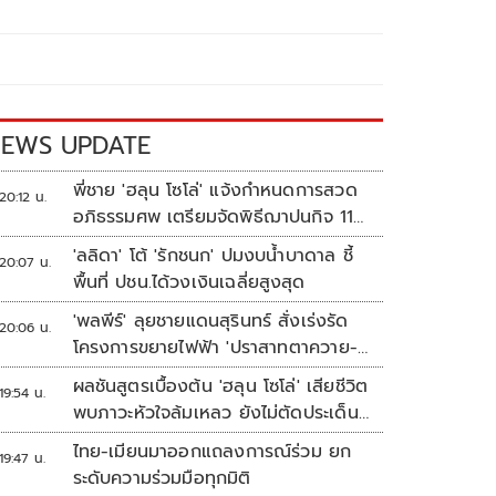
EWS UPDATE
พี่ชาย 'ฮลุน โซโล่' แจ้งกำหนดการสวด
20:12 น.
อภิธรรมศพ เตรียมจัดพิธีฌาปนกิจ 11
ส.ค.
'ลลิดา' โต้ 'รักชนก' ปมงบน้ำบาดาล ชี้
20:07 น.
พื้นที่ ปชน.ได้วงเงินเฉลี่ยสูงสุด
'พลพีร์' ลุยชายแดนสุรินทร์ สั่งเร่งรัด
20:06 น.
โครงการขยายไฟฟ้า 'ปราสาทตาควาย-
เนิน 350'
ผลชันสูตรเบื้องต้น 'ฮลุน โซโล่' เสียชีวิต
19:54 น.
พบภาวะหัวใจล้มเหลว ยังไม่ตัดประเด็น
สารพิษ รอจอร์เจียส่งผลตรวจครั้งแรก
ไทย-เมียนมาออกแถลงการณ์ร่วม ยก
19:47 น.
ระดับความร่วมมือทุกมิติ