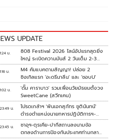
EWS UPDATE
808 Festival 2026 ไลน์อัปแรกสุดยิ่ง
1:24 น.
ใหญ่ ระเบิดความมันส์ 2 วันเต็ม 2-3
ต.ค.นี้
M4 คัมแบคตามสัญญา! ปล่อย 2
1:16 น.
ซิงเกิลแรก 'อะดรีนาลีน' และ 'ชอบU'
'ดั๊ม คาราบาว' รวมเพื่อนวัยมัธยมตั้งวง
1:02 น.
SweetCane (สวีทเคน)
โปรดเกล้าฯ 'พันเอกสุภัทร ชูตินันทน์'
23:49 น.
ดำรงตำแหน่งนายทหารปฏิบัติการฯ-
พระราชทานยศ 'พลตรี'
ซาอุฯ-ตุรเคีย-ปากีสถานลงนามข้อ
23:45 น.
ตกลงด้านการป้องกันประเทศท่ามกลาง