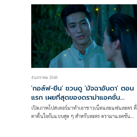
“Neuchatel International Fantastic Film Festiva
ซึ่งถือได้ว่าเป็นหนึ่งในเทศกาลหนังแฟนตาซีที่สำคัญที
ในโลก จะจัดขึ้นระหว่างวันที่ 1-9 กรกฏาคม 2565 ที่เ
Neuchatel (นูชาเทล) ประเทศสวิตเซอร์แลนด์ โดยจะ
ฉายในสาย Asian Competition หรือ สายประกวด โด
ภาพยนตร์ประเภทเดียวกันเข้าร่วมทั่วเอเชีย อาทิ Sh
Ultraman จากประเทศญี่ปุ่น The Round Up จาก
ประเทศเกาหลีใต้ Maika จากประเทศเวียดนาม เป็นต
4 มกราคม 2565
'กอล์ฟ-ยีน' ชวนดู 'มัจฉาอันดา' ตอน
แรก เผยที่สุดของดราม่าแอคชั่น
แฟนตาซี
เปิดภาพโปสเตอร์มาทำเอาชาวเน็ตและแฟนละคร ตื
ตาตื่นใจกันแบบสุด ๆ สำหรับละคร ดรามาแอคชัน
แฟนตาซี เรื่อง “มัจฉาอันดา” ทางสถานีโทรทัศน์ช่อ
ที่เป็นภาพ นางเอกสาว “ยีน-เกวลิน ศรีวรรณา” ในชุ