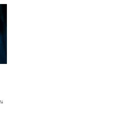
l”
สนุกแล้ว ในภาคสองนี้บอกเลยว่าเพิ่มพูนความเข้มข้น
่สุด
และมีการเล่าเรื่องการผจญภัยของ อู๋ซิน นักล่าปีศาจ ใน
มือง
ยุคสมัยที่ต่างไปจากเดิม
ได้
ยมี
in
้น
่น
ง8
ด