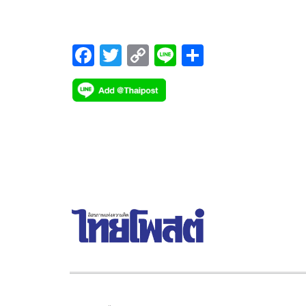
เงือก โผล่ขึ้นจากน้ำมองตาหวานฉ่ำกับพระเอก “กอล์
อนุวัฒน์ ชูเชิดรัตนา” ล่าสุดกำลังจะลงจอ ออกอากาศใ
แฟนละครได้ชมในวันที่ 4 มกราคม เวลา 19.00 น.
F
T
C
Li
S
ac
wi
o
n
h
e
tt
p
e
ar
b
er
y
e
o
Li
o
n
k
k