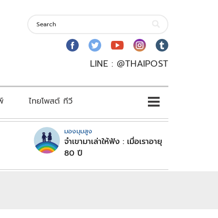
LINE : @THAIPOST
พ์
ไทยโพสต์ ทีวี
มองมุมสูง
จำเขามาเล่าให้ฟัง : เมื่อเราอายุ
80 ปี