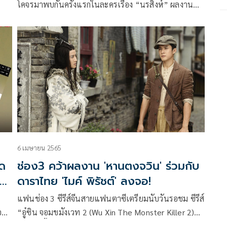
โคจรมาพบกันครั้งแรกในละครเรื่อง “นรสิงห์” ผลงาน
อก
จากบริษัท ดี วัน ทีวี จำกัดสร้างโดยผู้จัดละคร “สตางค์
กา
ดิษย์ลดา” และ 2 ผู้กำกับมากฝีมือ “หมึก จักร์กริช” กับ
้ว
“ปริญ ปริญญ์” งานนี้นอกจากทั้งสามคนเปิดโลก
จินตนาการสวมชุดเกราะปล่อยพลังสู้กับอสูร ยังต้องเจอ
งานหินในการแสดงเล่นกับจินตนาการในฉาก CG ที่จัด
เต็มสุดๆ
6 เมษายน 2565
าด
ช่อง3 คว้าผลงาน 'หานตงจวิน' ร่วมกับ
อร์
ดาราไทย 'ไมค์ พิรัชต์' ลงจอ!
แฟนช่อง 3 ซีรีส์จีนสายแฟนตาซีเตรียมนับวันรอชม ซีรีส์
อ
“อู๋ซิน จอมขมังเวท 2 (Wu Xin The Monster Killer 2)”
ซึ่งเรื่องนี้เป็นภาคต่อจาก อู๋ซิน จอมขมังเวท 1 ภาคแรกว่า