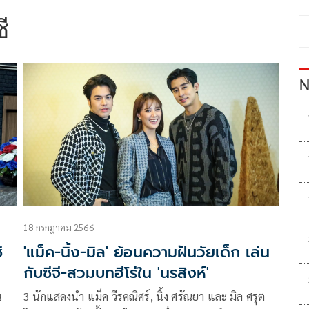
ี
N
18 กรกฎาคม 2566
ี
'แม็ค-นิ้ง-มิล' ย้อนความฝันวัยเด็ก เล่น
กับซีจี-สวมบทฮีโร่ใน 'นรสิงห์'
น
3 นักแสดงนำ แม็ค วีรคณิศร์, นิ้ง ศรัณยา และ มิล ศรุต