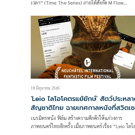
เวลา” (Time The Series) ภายใต้สังกัด M Flow
Entertainment x GYB ออนแอร์ทางช่อง3 ที่ 2พระเ
แคมป์–คุณาธิป ตระการจันทร์ และ จิมมี่-จิรเมธ จู มา
รันตีด้วยตัวเองว่าเรื่องนี้นอกจากเลิฟซีนที่มีไม่น้อยแล
คิวบู๊ยังอัดแน่นเรียกได้ว่าเล่นจริงเจ็บจริงเลยทีเดียว
18 มิถุนายน 2565
'Leio ไลโอโคตรแย้ยักษ์' สัตว์ประหล
สัญชาติไทย ฉายเทศกาลหนังที่สวิตเซ
แลนด์
เนรมิตรหนัง ฟิล์ม สร้างความคึกคักให้แก่วงการ
ภาพยนตร์ไทยอีกครั้ง เมื่อภาพยนตร์เรื่อง “Leio ไลโ
โคตรแย้ยักษ์” ได้รับเลือกจากเทศกาลภาพยนตร์