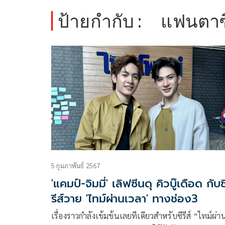
ป้ายกำกับ :
แฟนตาซ
5 กุมภาพันธ์ 2567
'แคมป์-จิมมี่' เลิฟซีนดุ คิวบู๊เดือด กับซ
รีส์วาย 'ไทม์ผ่านเวลา' ทางช่อง3
เรื่องราวกำลังเข้มข้นเลยทีเดียวสำหรับซีรีส์ “ไทม์ผ่า