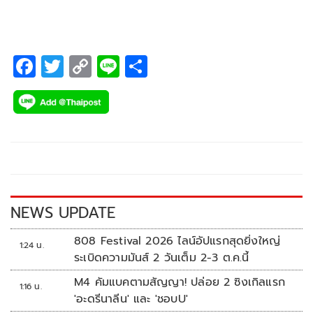
จำกัด
F
T
C
Li
S
ac
wi
o
n
h
e
tt
p
e
ar
b
er
y
e
o
Li
o
n
k
k
NEWS UPDATE
808 Festival 2026 ไลน์อัปแรกสุดยิ่งใหญ่
1:24 น.
ระเบิดความมันส์ 2 วันเต็ม 2-3 ต.ค.นี้
M4 คัมแบคตามสัญญา! ปล่อย 2 ซิงเกิลแรก
1:16 น.
'อะดรีนาลีน' และ 'ชอบU'