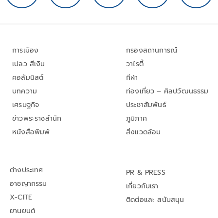
การเมือง
กรองสถานการณ์
เปลว สีเงิน
วาไรตี้
คอลัมนิสต์
กีฬา
บทความ
ท่องเที่ยว – ศิลปวัฒนธรรม
เศรษฐกิจ
ประชาสัมพันธ์
ข่าวพระราชสำนัก
ภูมิภาค
หนังสือพิมพ์
สิ่งแวดล้อม
ต่างประเทศ
PR & PRESS
อาชญากรรม
เกี่ยวกับเรา
X-CITE
ติดต่อและ สนับสนุน
ยานยนต์