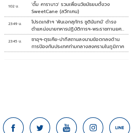
'ดั๊ม คาราบาว' รวมเพื่อนวัยมัธยมตั้งวง
1:02 น.
SweetCane (สวีทเคน)
โปรดเกล้าฯ 'พันเอกสุภัทร ชูตินันทน์' ดำรง
23:49 น.
ตำแหน่งนายทหารปฏิบัติการฯ-พระราชทานยศ
'พลตรี'
ซาอุฯ-ตุรเคีย-ปากีสถานลงนามข้อตกลงด้าน
23:45 น.
การป้องกันประเทศท่ามกลางสงครามในภูมิภาค