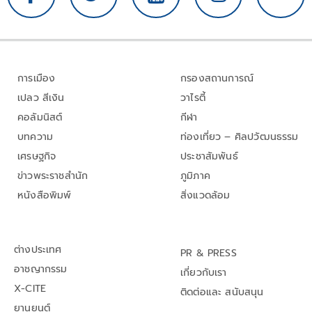
การเมือง
กรองสถานการณ์
เปลว สีเงิน
วาไรตี้
คอลัมนิสต์
กีฬา
บทความ
ท่องเที่ยว – ศิลปวัฒนธรรม
เศรษฐกิจ
ประชาสัมพันธ์
ข่าวพระราชสำนัก
ภูมิภาค
หนังสือพิมพ์
สิ่งแวดล้อม
ต่างประเทศ
PR & PRESS
อาชญากรรม
เกี่ยวกับเรา
X-CITE
ติดต่อและ สนับสนุน
ยานยนต์