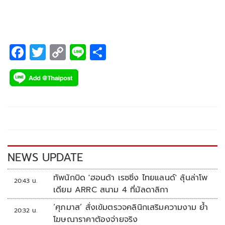
F
T
C
Li
S
ac
wi
o
n
h
e
tt
p
e
ar
b
er
y
e
o
Li
o
n
k
k
NEWS UPDATE
ทัพนักบิด 'ฮอนด้า เรซซิ่ง ไทยแลนด์' ลุ้นล่าโพ
20:43 น.
เดียม ARRC สนาม 4 ที่มัลดาลิกา
‘ศุภมาส’ สั่งเข้มตรวจคลินิกเสริมความงาม ย้ำ
20:32 น.
โฆษณาราคาต้องจ่ายจริง