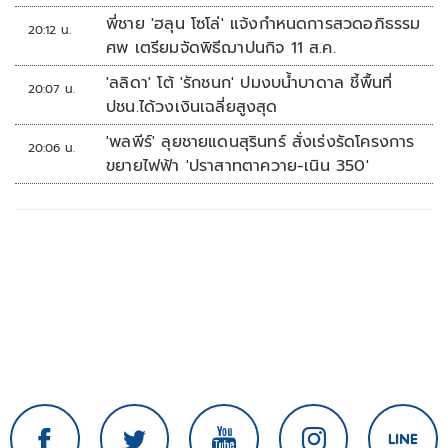
พี่ชาย 'ฮลุน โซโล่' แจ้งกำหนดการสวดอภิธรรม
20:12 น.
ศพ เตรียมจัดพิธีฌาปนกิจ 11 ส.ค.
'ลลิดา' โต้ 'รักชนก' ปมงบน้ำบาดาล ชี้พื้นที่
20:07 น.
ปชน.ได้วงเงินเฉลี่ยสูงสุด
'พลพีร์' ลุยชายแดนสุรินทร์ สั่งเร่งรัดโครงการ
20:06 น.
ขยายไฟฟ้า 'ปราสาทตาควาย-เนิน 350'