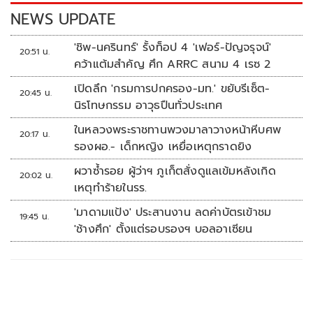
k
k
NEWS UPDATE
'ชิพ-นครินทร์' รั้งท็อป 4 'เฟอร์-ปัญจรุจน์'
20:51 น.
คว้าแต้มสำคัญ ศึก ARRC สนาม 4 เรซ 2
เปิดลึก 'กรมการปกครอง-มท.' ขยับรีเซ็ต-
20:45 น.
นิรโทษกรรม อาวุธปืนทั่วประเทศ
ในหลวงพระราชทานพวงมาลาวางหน้าหีบศพ
20:17 น.
รองผอ.- เด็กหญิง เหยื่อเหตุกราดยิง
ผวาซ้ำรอย ผู้ว่าฯ ภูเก็ตสั่งดูแลเข้มหลังเกิด
20:02 น.
เหตุทำร้ายในรร.
'มาดามแป้ง' ประสานงาน ลดค่าบัตรเข้าชม
19:45 น.
'ช้างศึก' ตั้งแต่รอบรองฯ บอลอาเซียน