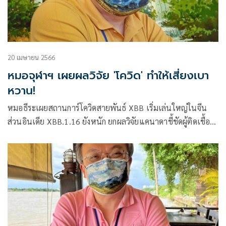
20 เมษายน 2566
หมอจุฬาฯ เผยผลวิจัย 'โควิด' ทำให้เสี่ยงเบา
หวาน!
หมอธีระเผยสถานการ์โควิดสายพันธ์ XBB เริ่มเล่นใหญ่ในจีน
ส่วนอินเดีย XBB.1.16 ยังหนัก ยกผลวิจัยแคนาดาชี้ชัดผู้ติดเชื้อ
เสี่ยงเบาหวาน ผู้สูงอายุเสี่ยงโรคหัวใจและหลอดเลือด