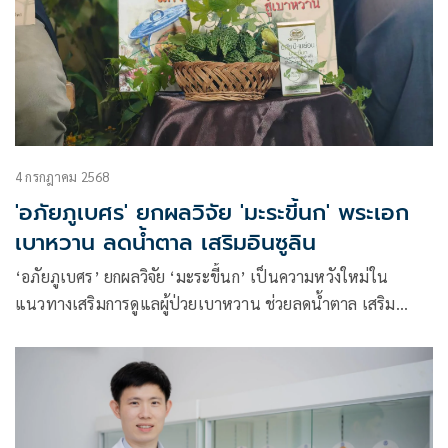
4 กรกฎาคม 2568
'อภัยภูเบศร' ยกผลวิจัย 'มะระขี้นก' พระเอก
เบาหวาน ลดน้ำตาล เสริมอินซูลิน
‘อภัยภูเบศร’ ยกผลวิจัย ‘มะระขี้นก’ เป็นความหวังใหม่ใน
แนวทางเสริมการดูแลผู้ป่วยเบาหวาน ช่วยลดน้ำตาล เสริม
อินซูลิน หวังหยุดโรคร้ายก่อนสายเกินแก้