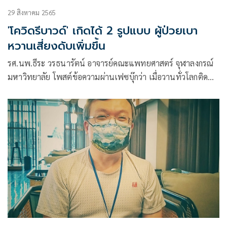
29 สิงหาคม 2565
'โควิดรีบาวด์' เกิดได้ 2 รูปแบบ ผู้ป่วยเบา
หวานเสี่ยงดับเพิ่มขึ้น
รศ.นพ.ธีระ วรธนารัตน์ อาจารย์คณะแพทยศาสตร์ จุฬาลงกรณ์
มหาวิทยาลัย โพสต์ข้อความผ่านเฟซบุ๊กว่า เมื่อวานทั่วโลกติด
เพิ่ม 450,320 คน ตายเพิ่ม 841 คน รวมแล้วติดไป
605,785,320 คน เสียชีวิตรวม 6,487,913 คน