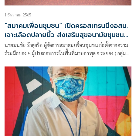
1 ธันวาคม 2565
“สมาคมเพื่อนชุมชน” เปิดครอสเทรนนิ่งอสม.
เจาะเลือดปลายนิ้ว ส่งเสริมสุขอนามัยชุมชน
คัดกรองโรคเบาหวานเพิ่มคุณภาพชี
นายมนชัย รักสุจริต ผู้จัดการสมาคมเพื่อนชุมชน ก่อตั้งจากความ
ร่วมมือของ 5 ผู้ประกอบการในพื้นที่มาบตาพุด จ.ระยอง ( กลุ่ม
ปตท. เอสซีจี บีแอลซีพี กลุ่ม บ. ดาวประเทศไทย และจีพีเอสซี )
ปัจจุบันมีสมาชิก รวม 17 กลุ่มบริษัท เปิดเผยว่า สมาคมเพื่อน
ชุมชน