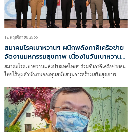
12 พฤศจิกายน 2566
สมาคมโรคเบาหวานฯ ผนึกพลังภาคีเครือข่าย
จัดงานมหกรรมสุขภาพ เนื่องในวันเบาหวาน
โลก 2566 ชูแคมเปญ “รู้ว่าเสี่ยง รู้แล้วต้อง
สมาคมโรคเบาหวานแห่งประเทศไทยฯ ร่วมกับภาคีเครือข่ายคน
เปลี่ยน”
ไทยไร้พุง สำนักงานกองทุนสนับสนุนการสร้างเสริมสุขภาพ
(สสส.) ราชวิทยาลัยอายุรแพทย์แห่งประเทศไทย สำนักอนามัย
กทม. กรมควบคุมโรค สมาคมเครือข่ายโรคไม่ติดต่อไทย เครือ
ข่ายชมรมเบาหวานไทย ชมรมเพื่อเด็กและวัยรุ่นเบาหวาน