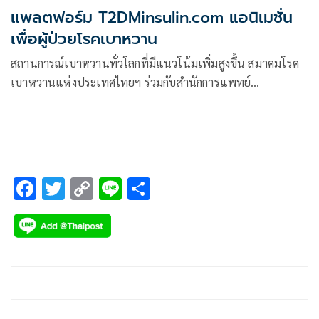
แพลตฟอร์ม T2DMinsulin.com แอนิเมชั่น
เพื่อผู้ป่วยโรคเบาหวาน
สถานการณ์เบาหวานทั่วโลกที่มีแนวโน้มเพิ่มสูงขึ้น สมาคมโรค
เบาหวานแห่งประเทศไทยฯ ร่วมกับสำนักการแพทย์
กรุงเทพมหานคร, สำนักอนามัย กรุงเทพมหานคร, กระทรวง
สาธารณสุข, สมาคมผู้ให้ความรู้โรคเบาหวาน, ชมรมเบาหวาน,
F
T
C
Li
S
ac
wi
o
n
h
e
tt
p
e
ar
b
er
y
e
o
Li
o
n