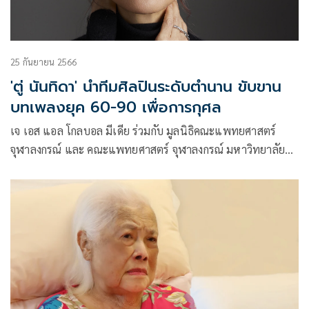
25 กันยายน 2566
'ตู่ นันทิดา' นำทีมศิลปินระดับตำนาน ขับขาน
บทเพลงยุค 60-90 เพื่อการกุศล
เจ เอส แอล โกลบอล มีเดีย ร่วมกับ มูลนิธิคณะแพทยศาสตร์
จุฬาลงกรณ์ และ คณะแพทยศาสตร์ จุฬาลงกรณ์ มหาวิทยาลัย
โรงพยาบาลจุฬาลงกรณ์ สภากาชาดไทย พร้อมด้วย บมจ.ชาญอิส
สระ ดีเวล็อปเมนท์ พันธมิตรจิตอาสา จัดคอนเสิร์ตการกุศล
แพทย์จุฬาฯ Charity Happy Melody Concert #6789 ทศวรรษ
แห่งดนตรี พร้อมขนทัพศิลปินระดับตำนาน