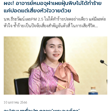
ผงะ! อาจารย์หมอจุฬาเผยฝุ่นพิษไม่ได้ทำร้าย
แค่ปอดแต่เสี่ยงหัวใจวายด้วย
นพ.ธีระวัฒน์เผยPM 2.5 ไม่ได้ทำร้ายปอดอย่างเดียว แต่มีผลต่อ
หัวใจ ซ้ำร้ายเป็นปัจจัยเสี่ยงสำคัญอันดับสี่ ในการเสียชีวิต
มากกว่าไขมันสูง-ความอ้วน และไตแปรปรวนด้วยซ้ำ
10 มกราคม 2566