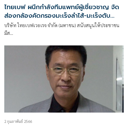
ไทยเบฟ ผนึกกำลังทีมแพทย์ผู้เชี่ยวชาญ จัด
ส่องกล้องคัดกรองมะเร็งลำไส้-มะเร็งตับ
ประชาชน
บริษัท ไทยเบฟเวอเรจ จำกัด (มหาชน) สนับสนุนให้ประชาชน
มีส…
2 กุมภาพันธ์ 2566