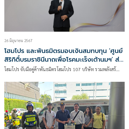
26 มิถุนายน 2567
โฮมโปร และพันธมิตรมอบเงินสมทบทุน 'ศูนย์
สิริกิติ์บรมราชินีนาถเพื่อโรคมะเร็งเต้านมฯ' ส่ง
ต่อสุขภาพดีให้สังคมอย่างยั่งยืน
โฮมโปร จับมือคู่ค้าพันธมิตรโฮมโปร 107 บริษัท รวมพลังสร้…