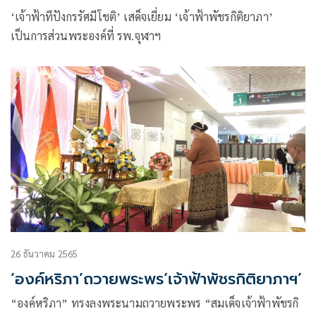
‘เจ้าฟ้าทีปังกรรัศมีโชติ’ เสด็จเยี่ยม ‘เจ้าฟ้าพัชรกิติยาภา’
เป็นการส่วนพระองค์ที่ รพ.จุฬาฯ
26 ธันวาคม 2565
‘องค์หริภา’ถวายพระพร‘เจ้าฟ้าพัชรกิติยาภาฯ’
“องค์หริภา” ทรงลงพระนามถวายพระพร “สมเด็จเจ้าฟ้าพัชรกิ