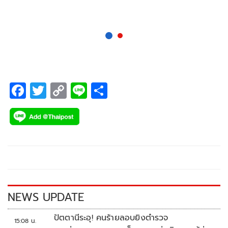
F
T
C
Li
S
ac
wi
o
n
h
e
tt
p
e
ar
b
er
y
e
o
Li
o
n
k
k
NEWS UPDATE
ปัตตานีระอุ! คนร้ายลอบยิงตำรวจ
15:08 น.