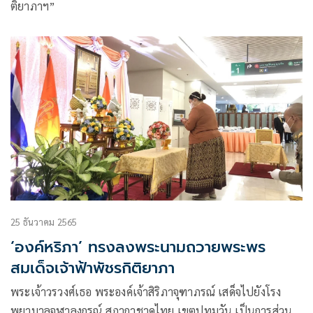
ติยาภาฯ”
25 ธันวาคม 2565
‘องค์หริภา’ ทรงลงพระนามถวายพระพร
สมเด็จเจ้าฟ้าพัชรกิติยาภา
พระเจ้าวรวงศ์เธอ พระองค์เจ้าสิริภาจุฑาภรณ์ เสด็จไปยังโรง
พยาบาลจุฬาลงกรณ์ สภากาชาดไทย เขตปทุมวัน เป็นการส่วน