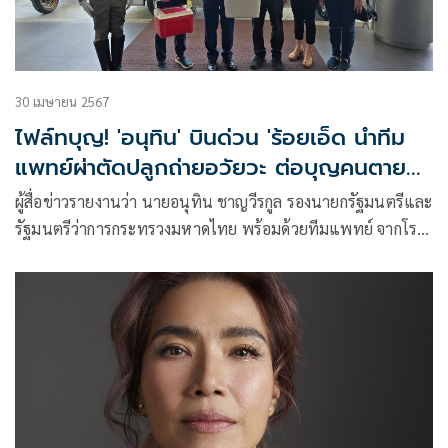
30 เมษายน 2567
ไฟล์ทบุญ! 'อนุทิน' บินด่วน 'ร้อยเอ็ด นำทีม
แพทย์ผ่าตัดปลูกถ่ายอวัยวะ ต่อบุญคนตาย
รักษาชีวิตคนเป็น พร้อมขอบคุณ และให้กำลัง
ผู้สื่อข่าวรายงานว่า นายอนุทิน ชาญวีรกูล รองนายกรัฐมนตรีและ
ใจ ผู้เสียชีวิต และญาติ ที่บริจาคอวัยวะ
รัฐมนตรีว่าการกระทรวงมหาดไทย พร้อมด้วยทีมแพทย์ จากโรง
พยาบาลจุฬาลงกรณ์ สภากาชาดไทย นำโดย นพ.พัชร อ่องจริต
ได้เดินทางด้วยเครื่องบิน มายังสนามบินร้อยเอ็ด เพื่อผ่าตัดรับ
อวัยวะจากผู้เสียชีวิตจากภาวะสมองตาย ที่โรงพยาบาลร้อยเอ็ด