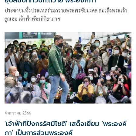
อุปสมบททั่วปท.ถวาย‘พระองค์ภา’
ประชาชนทั่วประเทศร่วมถวายพระพรชัยมงคล สมเด็จพระเจ้า
ลูกเธอ เจ้าฟ้าพัชรกิติยาภาฯ
4 มกราคม 2566
'เจ้าฟ้าทีปังกรรัศมีโชติ' เสด็จเยี่ยม 'พระองค์
ภา' เป็นการส่วนพระองค์