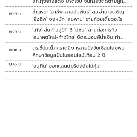
สภ.ทุ่งยางแดง บาดเจ็บ จนท.เร่งติดตามผู้ก่อ
เหตุ
ชำแหละ 'อาชีพ-สายสัมพันธ์' สว.อำนาจเจริญ
14:49 น.
'ยิ่งชีพ' งงหนัก 'สมพาน' ขายก๋วยเตี๋ยวอะไร
'เท้ง' ลั่นก้าวสู่ปีที่ 3 'ปชน.' สานต่อภารกิจ
14:29 น.
'อนาคตใหม่-ก้าวไกล' ซัดระบอบสีน้ำเงิน ทำ
หลักนิติรัฐ-นิติธรรมสั่นคลอน
ตร.ชี้ปมเด็กกราดยิง หลายปัจจัยเชื่อมโยงพบ
14:08 น.
ศึกษาข้อมูลปืนในออนไลน์เกือบ 2 ปี
13:45 น.
'อนุทิน' บอกแลนด์บริดจ์ยังไม่คุ้ม!