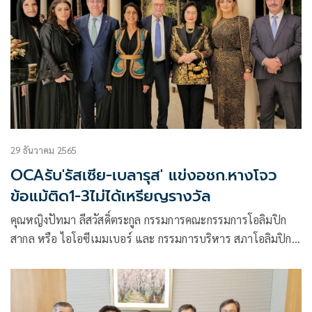
29 ธันวาคม 2565
OCAรับ'รัสเซีย-เบลารุส' แข่งอชก.หางโจว
ข้อแม้ติด1-3ไม่ได้เหรียญรางวัล
คุณหญิงปัทมา ลีสวัสดิ์ตระกูล กรรมการคณะกรรมการโอลิมปิก
สากล หรือ ไอโอซีเมมเบอร์ และ กรรมการบริหาร สภาโอลิมปิก
แห่งเอเชีย หรือ โอซีเอ เปิดเผยว่า โอซีเอเปิดแนวทาง ช่วย
นักกีฬารัสเซีย และเบลารุส ร่วมแข่งขันในกีฬาเอเชียนเกมส์ ครั้ง
ที่ 19 ปลายปีนี้ ที่จีน โดยจะให้ใช้เวทีนี้ เป็นการควอลิฟาย ไป