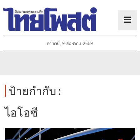
อาทิตย์, 9 สิงหาคม 2569
ป้ายกำกับ :
ไอโอซี