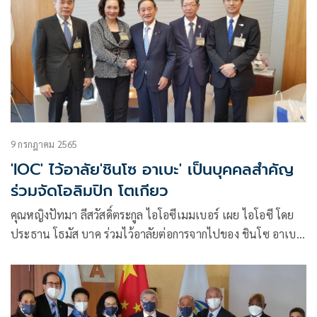
โอลิมปิก ปารีส 2024 และหากนักกีฬา 2 ชาติ ที่เข้าร่วม ติดท็อป
3 ใน “หางโจวเกมส์” จะไม่มีการมอบเหรียญรางวัล แต่จะให้
นักกีฬาเอเชีย ที่ได้อันดับรองลงไปรับแทน อย่างไรก็ตาม ฝ่าย
เทคนิคโอซีเอ จะมีการหารือกันในเดือนมกราคม เพื่อกำหนดหลัก
เกณฑ์ และเงื่อนไขที่ชัดเจน จากนั้น เดือนกุมภาพันธ์ โอซีเอ จะ
ลงนามข้อตกลงร่วมกับ 2 ชาติ อย่างเป็นทางการ ต่อไป พร้อมย้ำ
การให้ความช่วยเหลือนักกีฬา เป็นสิ่งสำคัญที่สุด
9 กรกฎาคม 2565
'IOC' ไว้อาลัย'ชินโซ อาเบะ' เป็นบุคคลสำคัญ
ร่วมจัดโอลิมปิก โตเกียว
คุณหญิงปัทมา ลีสวัสดิ์ตระกูล ไอโอซีเมมเบอร์ เผย ไอโอซี โดย
ประธาน โธมัส บาค ร่วมไว้อาลัยต่อการจากไปของ ชินโซ อาเบะ
อดีตนายกรัฐมนตรีญี่ปุ่น ซึ่งเป็นบุคคลสำคัญที่ร่วมผลักดันจัด
โอลิมปิก โตเกียว 2020