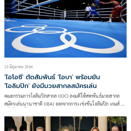
23 มิถุนายน 2566
'ไอโอซี' ตัดสัมพันธ์ 'ไอบา' พร้อมยัน
'โอลิมปิก' ยังมีมวยสากลสมัครเล่น
คณะกรรมการโอลิมปิกสากล (IOC) ลงมติให้สหพันธ์มวยสากล
สมัครเล่นนานาชาติ (IBA) ออกจากการเเข่งขันโอลิมปิก เกมส์ ทุก
ครั้งตั้งเเต่นี้เป็นต้นไป