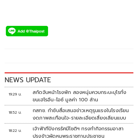
NEWS UPDATE
สกัดจับหน้าโรงพัก สองหนุ่มควบกระบะบุโรทั่ง
19:29 น.
ขนเฮโรอีน-ไอซ์ มูลค่า 100 ล้าน
กสทช. กำชับสื่อเสนอข่าวเหตุรุนแรงในโรงเรียน
18:52 น.
งดภาพสะเทือนใจ-รายละเอียดเสี่ยงเลียนแบบ
เจ้าฟ้าทีปังกรรัศมีโชติฯ ทรงทำกิจกรรมอาสา
18:22 น.
ปรุงข้าวผัดหมูพระราชทานประชาชน