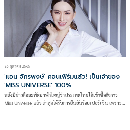
26 ตุลาคม 2565
'แอน จักรพงษ์' คอนเฟิร์มแล้ว! เป็นเจ้าของ
'MISS UNIVERSE' 100%
หลังมีข่าวลือสะพัดมาพักใหญ่ว่าประเทศไทยได้เข้าซื้อกิจการ
Miss Universe แล้ว ล่าสุดได้รับการยืนยันร้อยเปอร์เซ็น เพราะ
เจ้าของลิขสิทธิ์ เวที miss universe ตัวจริงอย่าง แอน-จักรพงษ์
จักราจุฑาธิบดิ์ เจ้าของบริษัท เจเคเอ็น โกลบอล มีเดีย จำกัด ได้
ออกมาคอมเฟิร์มด้วยตัวเอง