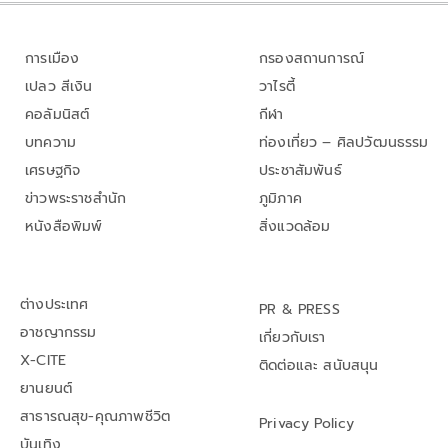
การเมือง
กรองสถานการณ์
เปลว สีเงิน
วาไรตี้
คอลัมนิสต์
กีฬา
บทความ
ท่องเที่ยว – ศิลปวัฒนธรรม
เศรษฐกิจ
ประชาสัมพันธ์
ข่าวพระราชสำนัก
ภูมิภาค
หนังสือพิมพ์
สิ่งแวดล้อม
ต่างประเทศ
PR & PRESS
อาชญากรรม
เกี่ยวกับเรา
X-CITE
ติดต่อและ สนับสนุน
ยานยนต์
สาธารณสุข-คุณภาพชีวิต
Privacy Policy
บันเทิง