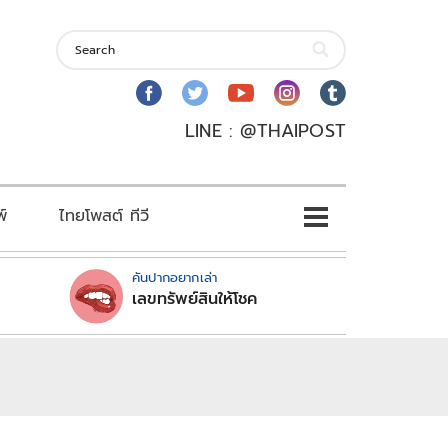
LINE : @THAIPOST
พ์
ไทยโพสต์ ทีวี
คันปากอยากเล่า
เลขทรัพย์สินให้โชค