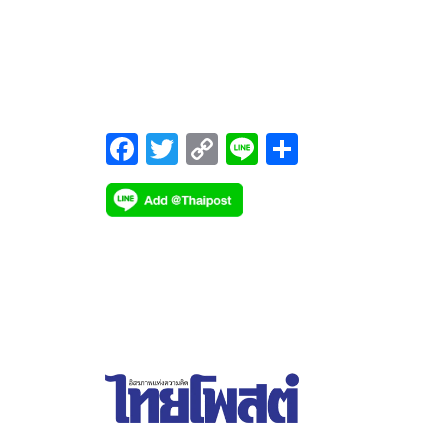
สหรัฐอเมริกา ความสำเร็จครั้งนี้ส่งผลให้ EGCO Group 
กำลังผลิตตามสัดส่วนการถือหุ้นเพิ่มขึ้นอีก 652 เมกะว
F
T
C
Li
S
ac
wi
o
n
h
e
tt
p
e
ar
b
er
y
e
o
Li
o
n
k
k