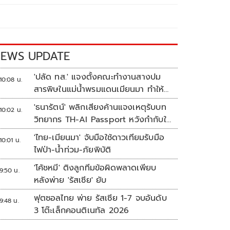
EWS UPDATE
'ปลัด ทส.' แจงตั้งคณะทำงานสางปม
10:08 น.
สารพิษในแม่น้ำพรมแดนเมียนมา ทำให้
แก้ปัญหารวดเร็ว
'ธนารัตน์' พลิกเสียงค้านแจงเหตุรับบท
10:02 น.
วิทยากร TH-AI Passport หวังกำกับใช้
งบเหมาะสม ชูจุดเด่นคนไทยได้ใช้ AI
'ไทย-เมียนมา' จับมือใช้ดาวเทียมรับมือ
10:01 น.
ระดับโปร ลดเหลื่อมล้ำทางเทคโนโลยี
ไฟป่า-น้ำท่วม-ภัยพิบัติ
เซฟงบไปกว่า900ล้าน เชื่อหากใช้เต็มที่
'โค้ชหมี' ติงลูกทีมข้อผิดพลาดเพียบ
เอกชนขาดทุนย่อยยับ
9:50 น.
หลังพ่าย 'รัสเซีย' ยับ
ฟุตซอลไทย พ่าย รัสเซีย 1-7 จบอันดับ
9:48 น.
3 โต๊ะเล็กคอนติเนทัล 2026