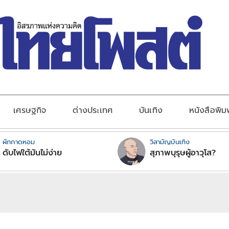
เศรษฐกิจ
ต่างประเทศ
บันเทิง
หนังสือพิม
ผักกาดหอม
วิสามัญบันเทิง
ดับไฟใต้มันไม่ง่าย
สุภาพบุรุษผู้อาวุโส?