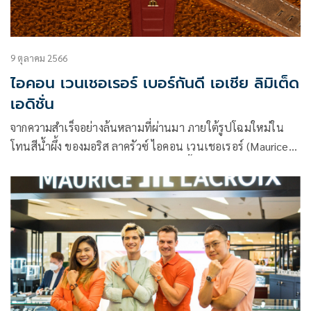
9 ตุลาคม 2566
ไอคอน เวนเชอเรอร์ เบอร์กันดี เอเชีย ลิมิเต็ด
เอดิชั่น
จากความสำเร็จอย่างล้นหลามที่ผ่านมา ภายใต้รูปโฉมใหม่ใน
โทนสีน้ำผึ้ง ของมอริส ลาครัวซ์ ไอคอน เวนเชอเรอร์ (Maurice
Lacroix AIKON Venturer) จนมาถึงวันนี้ แบรนด์มอริส ลาครัวซ์