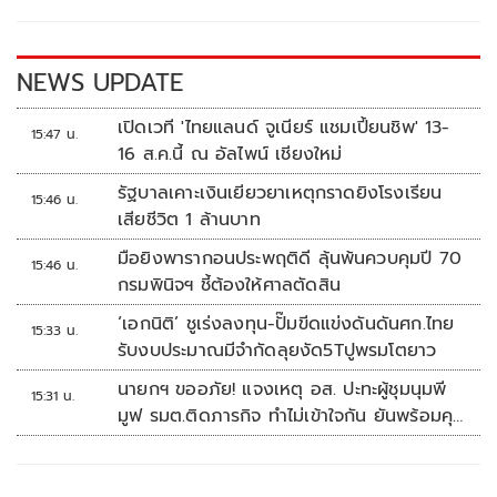
o
n
k
k
NEWS UPDATE
เปิดเวที 'ไทยแลนด์ จูเนียร์ แชมเปี้ยนชิพ' 13-
15:47 น.
16 ส.ค.นี้ ณ อัลไพน์ เชียงใหม่
รัฐบาลเคาะเงินเยียวยาเหตุกราดยิงโรงเรียน
15:46 น.
เสียชีวิต 1 ล้านบาท
มือยิงพารากอนประพฤติดี ลุ้นพ้นควบคุมปี 70
15:46 น.
กรมพินิจฯ ชี้ต้องให้ศาลตัดสิน
‘เอกนิติ’ ชูเร่งลงทุน-ปั๊มขีดแข่งดันดันศก.ไทย
15:33 น.
รับงบประมาณมีจำกัดลุยงัด5Tปูพรมโตยาว
นายกฯ ขออภัย! แจงเหตุ อส. ปะทะผู้ชุมนุมพี
15:31 น.
มูฟ รมต.ติดภารกิจ ทำไม่เข้าใจกัน ยันพร้อมคุย
หาทางออก