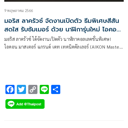
9 พฤษภาคม 2566
มอริส ลาครัวซ์ จัดงานเปิดตัว ธีมพิเศษสีสัน
สดใส รับซัมเมอร์ ด้วย นาฬิการุ่นใหม่ ไอคอน
มาสเตอร์ แกรนด์ เดท เทคนิคคัลเลอร์
มอริส ลาครัวซ์ ได้จัดงานเปิดตัว นาฬิกาคอลเลคชั่นพิเศษ!
ไอคอน มาสเตอร์ แกรนด์ เดท เทคนิคคัลเลอร์ (AIKON Master
Grand Date Technicolor) เมื่อต้นเดือนพฤษภาคม 2566
F
T
C
Li
S
ac
wi
o
n
h
e
tt
p
e
ar
b
er
y
e
o
Li