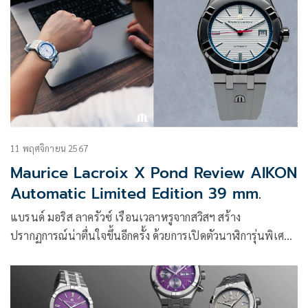
11 พฤศจิกายน 2567
Maurice Lacroix X Pond Review AIKON
Automatic Limited Edition 39 mm.
แบรนด์ มอริส ลาครัวซ์ เรือนเวลาหรูจากสวิสฯ สร้าง
ปรากฏการณ์น่าตื่นใจขึ้นอีกครั้ง ด้วยการเปิดตัวนาฬิการุ่นพิเศษ
อย่าง มอริส ลาครัวซ์ เอ็กซ์ ปอนด์ รีวิว ไอคอน ลิมิเต็ด อิดิชั่น 39
มม.