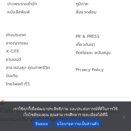
ข่าวพระราชสำนัก
ภูมิภาค
หนังสือพิมพ์
สิ่งแวดล้อม
ต่างประเทศ
PR & PRESS
อาชญากรรม
เกี่ยวกับเรา
X-CITE
ติดต่อและ สนับสนุน
ยานยนต์
สาธารณสุข-คุณภาพชีวิต
Privacy Policy
บันเทิง
ไทยโพสต์ ทีวี
Copyright© thaipost.net, All rights reserved.,
เราใช้คุกกี้เพื่อพัฒนาประสิทธิภาพ และประสบการณ์ที่ดีในการใช้
เว็บไซต์ของคุณ คุณสามารถศึกษารายละเอียดได้ที่นี่
ออกแบบเว็บ จัดทำเว็บไซต์โดย iDesign
ยินยอม
นโยบายความเป็นส่วนตัว