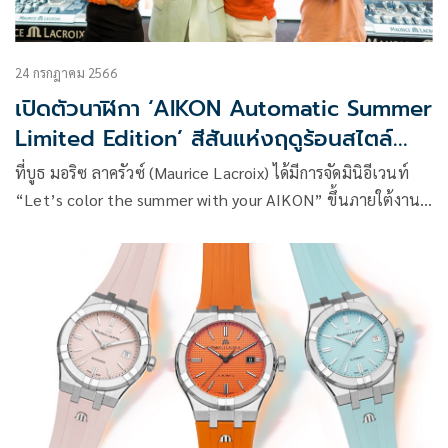
24 กรกฎาคม 2566
เปิดตัวนาฬิกา ‘AIKON Automatic Summer
Limited Edition’ สีสันแห่งฤดูร้อนสไตล์
ยุโรป ในงาน Siam Paragon Watch &
ที่บูธ มอริซ ลาครัวซ์ (Maurice Lacroix) ได้มีการจัดมินิอีเวนท์
Jewelry Expo 2023 ณ บูธ มอริส ลาครัวซ์
“Let’s color the summer with your AIKON” ขึ้นภายใต้งาน
“Siam Paragon Watch & Jewelry Expo 2023”