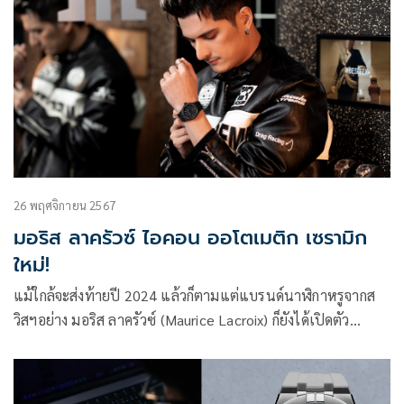
26 พฤศจิกายน 2567
มอริส ลาครัวซ์ ไอคอน ออโตเมติก เซรามิก
ใหม่!
แม้ใกล้จะส่งท้ายปี 2024 แล้วก็ตามแต่แบรนด์นาฬิกาหรูจากส
วิสฯอย่าง มอริส ลาครัวซ์ (Maurice Lacroix) ก็ยังได้เปิดตัว
นาฬิกา AIKON Automatic Ceramic ที่มีรูปลักษณ์อันโดดเด่น
ออกมาด้วยกันถึงสองขนาด