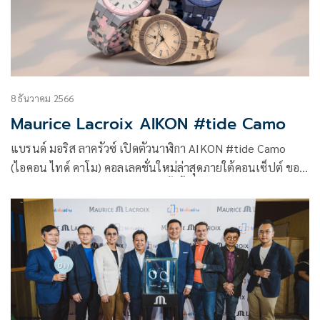
8 ธันวาคม 2566
Maurice Lacroix AIKON #tide Camo
แบรนด์ มอริส ลาครัวซ์ เปิดตัวนาฬิกา AIKON #tide Camo
(ไอคอน ไทด์ คาโม) คอลเลคชั่นใหม่ล่าสุดภายใต้คอนเซ็ปต์ ของ
นาฬิการักษ์โลกอย่าง #tide โดยครั้งนี้ได้นำเอาลายคาโมหรือ
ลายพรางที่แรกเริ่มเดิมทีตั้งใจออกแบบมาเพื่อให้