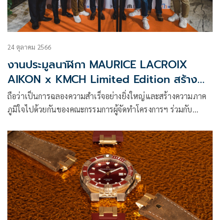
24 ตุลาคม 2566
งานประมูลนาฬิกา MAURICE LACROIX
AIKON x KMCH Limited Edition สร้าง
ยอดสูงสุดเป็นประวัติการณ์
ถือว่าเป็นการฉลองความสำเร็จอย่างยิ่งใหญ่และสร้างความภาค
ภูมิใจไปด้วยกันของคณะกรรมการผู้จัดทำโครงการฯ ร่วมกับ
แบรนด์ มอริส ลาครัวซ์ ในค่ำคืนสุดพิเศษ!