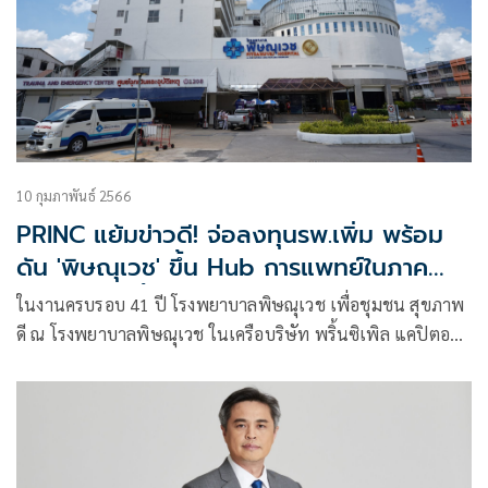
10 กุมภาพันธ์ 2566
PRINC แย้มข่าวดี! จ่อลงทุนรพ.เพิ่ม พร้อม
ดัน 'พิษณุเวช' ขึ้น Hub การแพทย์ในภาค
เหนือ ขยายพื้นที่รองรับผู้ป่วยและศูนย์การ
ในงานครบรอบ 41 ปี โรงพยาบาลพิษณุเวช เพื่อชุมชน สุขภาพ
แพทย์โรคยากซับซ้อน ด้วยงบลงทุน 1,200
ดี ณ โรงพยาบาลพิษณุเวช ในเครือบริษัท พริ้นซิเพิล แคปิตอล
ล้านบาท
จำกัด (มหาชน) หรือ PRINC