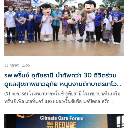
31 ตุลาคม 2566
รพ.พริ้นซ์ อุทัยธานี นำทัพกว่า 30 ชีวิตร่วม
ดูแลสุขภาพชาวอุทัย หนุนงานตักบาตรเทโว ที่
ใหญ่ที่สุดในไทย
(31 ต.ค. 66) โรงพยาบาลพริ้นซ์ อุทัยธานี โรงพยาบาลในเครือ
พริ้นซิเพิล เฮลท์แคร์ และบมจ.พริ้นซิเพิล แคปิตอล หรือ
PRINC ร่วมสนับสนุนการจัดงานประเพณีตักบาตรเทโว
จ.อุทัยธานี