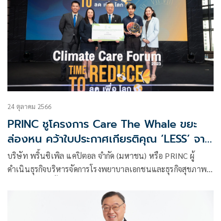
24 ตุลาคม 2566
PRINC ชูโครงการ Care The Whale ขยะ
ล่องหน คว้าใบประกาศเกียรติคุณ ‘LESS’ จาก
อบก. - ตลท. ใน Climate Care Forum
บริษัท พริ้นซิเพิล แคปิตอล จำกัด (มหาชน) หรือ PRINC ผู้
2023
ดำเนินธุรกิจบริหารจัดการโรงพยาบาลเอกชนและธุรกิจสุขภาพ
ในนามเครือพริ้นซิเพิล เฮลท์แคร์ รับมอบใบประกาศเกียรติคุณ
โครงการสนับสนุนกิจกรรมลดก๊าซเรือนกระจก Low Emission
Support Scheme หรือ LESS