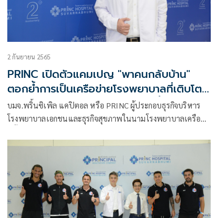
2 กันยายน 2565
PRINC เปิดตัวแคมเปญ "พาคนกลับบ้าน"
ตอกย้ำการเป็นเครือข่ายโรงพยาบาลที่เติบโต
เร็วที่สุด เน้นกระจายในเมืองรอง ตั้งเป้าปี 66
บมจ.พริ้นซิเพิล แคปิตอล หรือ PRINC ผู้ประกอบธุรกิจบริหาร
ขยายครบ 20 แห่งตามเป้า
โรงพยาบาลเอกชนและธุรกิจสุขภาพในนามโรงพยาบาลเครือ
พริ้นซิเพิล เฮลท์แคร์ เปิดตัวแคมเปญ “พาคนกลับบ้าน” ตอกย้ำ
การเป็นเครือข่ายโรงพยาบาลที่เติบโตเร็วที่สุด