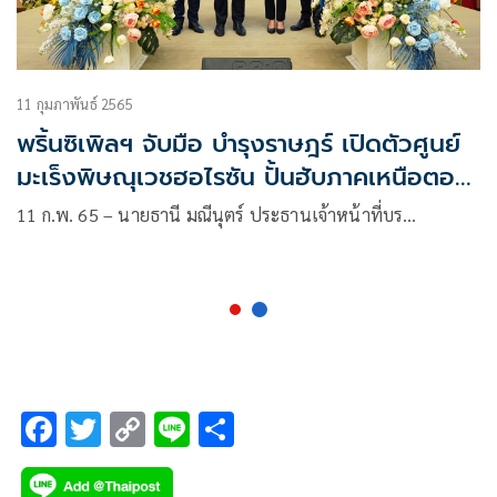
11 กุมภาพันธ์ 2565
พริ้นซิเพิลฯ จับมือ บำรุงราษฎร์ เปิดตัวศูนย์
มะเร็งพิษณุเวชฮอไรซัน ปั้นฮับภาคเหนือตอน
ล่าง
11 ก.พ. 65 – นายธานี มณีนุตร์ ประธานเจ้าหน้าที่บร…
F
T
C
Li
S
ac
wi
o
n
h