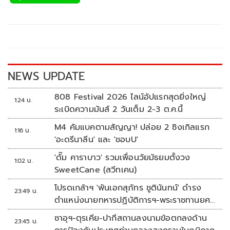
e
tt
p
e
ar
b
er
y
e
o
Li
o
n
k
k
NEWS UPDATE
808 Festival 2026 ไลน์อัปแรกสุดยิ่งใหญ่
1:24 น.
ระเบิดความมันส์ 2 วันเต็ม 2-3 ต.ค.นี้
M4 คัมแบคตามสัญญา! ปล่อย 2 ซิงเกิลแรก
1:16 น.
'อะดรีนาลีน' และ 'ชอบU'
'ดั๊ม คาราบาว' รวมเพื่อนวัยมัธยมตั้งวง
1:02 น.
SweetCane (สวีทเคน)
โปรดเกล้าฯ 'พันเอกสุภัทร ชูตินันทน์' ดำรง
23:49 น.
ตำแหน่งนายทหารปฏิบัติการฯ-พระราชทานยศ
'พลตรี'
ซาอุฯ-ตุรเคีย-ปากีสถานลงนามข้อตกลงด้าน
23:45 น.