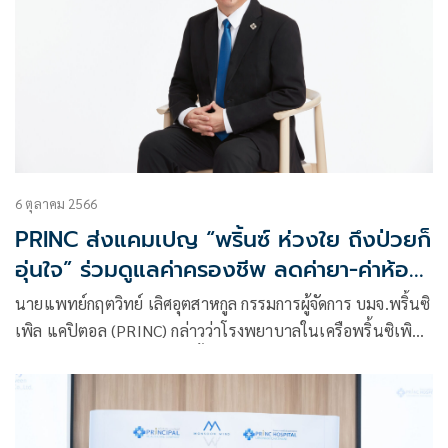
6 ตุลาคม 2566
PRINC ส่งแคมเปญ “พริ้นซ์ ห่วงใย ถึงป่วยก็
อุ่นใจ” ร่วมดูแลค่าครองชีพ ลดค่ายา-ค่าห้อง
พัก พร้อมกัน 14 แห่งทั่วประเทศ
นายแพทย์กฤตวิทย์ เลิศอุตสาหกูล กรรมการผู้จัดการ บมจ.พริ้นซิ
เพิล แคปิตอล (PRINC) กล่าวว่าโรงพยาบาลในเครือพริ้นซิเพิล
เฮลท์แคร์” ส่งแคมเปญ “พริ้นซ์ ห่วงใย