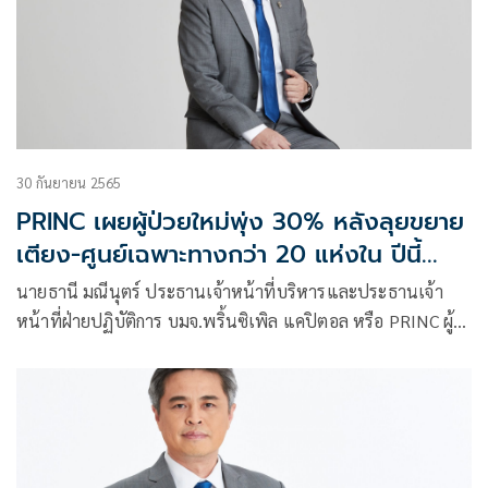
30 กันยายน 2565
PRINC เผยผู้ป่วยใหม่พุ่ง 30% หลังลุยขยาย
เตียง-ศูนย์เฉพาะทางกว่า 20 แห่งใน ปีนี้
ด้วยงบลงทุน 700 ล้านบาท หนุนชดเชยราย
นายธานี มณีนุตร์ ประธานเจ้าหน้าที่บริหารและประธานเจ้า
ได้โควิด-19 มั่นใจขยาย รพ. ตามแผน 20
หน้าที่ฝ่ายปฏิบัติการ บมจ.พริ้นซิเพิล แคปิตอล หรือ PRINC ผู้
แห่งในปี 67
ดำเนินธุรกิจบริหารจัดการโรงพยาบาลเอกชนและธุรกิจสุขภาพ
ในนามโรงพยาบาล