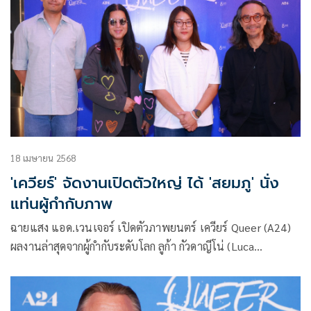
18 เมษายน 2568
'เควียร์' จัดงานเปิดตัวใหญ่ ได้ 'สยมภู' นั่ง
แท่นผู้กำกับภาพ
ฉายแสง แอด.เวนเจอร์ เปิดตัวภาพยนตร์ เควียร์ Queer (A24)
ผลงานล่าสุดจากผู้กำกับระดับโลก ลูก้า กัวดาญีโน่ (Luca
Guadagnino) อย่างเป็นทางการในประเทศไทย จัดฉายรอบ
ปฐมทัศน์สุดพิเศษ โดยมี รุจิพร สิทธิวนิช ผู้อำนวยการโครงการ
บริษัท ฉายแสง แอด.เวนเจอร์ จำกัด ให้การต้อนรับคอหนังสาย