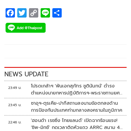
F
T
C
Li
S
ac
wi
o
n
h
e
tt
p
e
ar
b
er
y
e
o
Li
o
n
k
k
NEWS UPDATE
โปรดเกล้าฯ 'พันเอกสุภัทร ชูตินันทน์' ดำรง
23:49 น.
ตำแหน่งนายทหารปฏิบัติการฯ-พระราชทานยศ
'พลตรี'
ซาอุฯ-ตุรเคีย-ปากีสถานลงนามข้อตกลงด้าน
23:45 น.
การป้องกันประเทศท่ามกลางสงครามในภูมิภาค
'ฮอนด้า เรซซิ่ง ไทยแลนด์' เปิดฉากร้อนแรง!
22:46 น.
'ชิพ-มิกซ์' กดเวลาติดหัวแถว ARRC สนาม 4