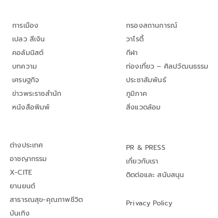
การเมือง
กรองสถานการณ์
เปลว สีเงิน
วาไรตี้
คอลัมนิสต์
กีฬา
บทความ
ท่องเที่ยว – ศิลปวัฒนธรรม
เศรษฐกิจ
ประชาสัมพันธ์
ข่าวพระราชสำนัก
ภูมิภาค
หนังสือพิมพ์
สิ่งแวดล้อม
ต่างประเทศ
PR & PRESS
อาชญากรรม
เกี่ยวกับเรา
X-CITE
ติดต่อและ สนับสนุน
ยานยนต์
สาธารณสุข-คุณภาพชีวิต
Privacy Policy
บันเทิง