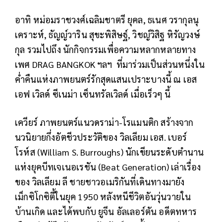
อาทิ หม่อมราชวงศ์เฉลิมชาตรี ยุคล, ธเนศ วรากุลนุ
เคราะห์, ธัญญ์วาริน สุขะพิสิษฐ์, วิชญ์วิสิฐ หิรัญวงษ์
กุล รวมไปถึง นักกิจกรรมเพื่อความหลากหลายทาง
เพศ DRAG BANGKOK ฯลฯ ที่มาร่วมเป็นส่วนหนึ่งใน
ค่ำคืนแห่งภาพยนตร์รักสุดแสนเปราะบางนี้ ณ เอส
เอฟ เวิลด์ ซีเนม่า เซ็นทรัลเวิลด์ เมื่อเร็วๆ นี้
เควียร์ ภาพยนตร์แนวดราม่า-โรแมนติก สร้างจาก
นวนิยายกึ่งอัตชีวประวัติของ วิลเลียม เอส. เบอร์
โรห์ส (William S. Burroughs) นักเขียนระดับตำนาน
แห่งยุคบีทเจเนอเรชัน (Beat Generation) เล่าเรื่อง
ของ วิลเลียม ลี ชายชาวอเมริกันที่เดินทางมายัง
เม็กซิโกซิตี้ในยุค 1950 หลังหนีชีวิตอันวุ่นวายใน
บ้านเกิด และได้พบกับ ยูจีน อัลเลอร์ตัน อดีตทหาร