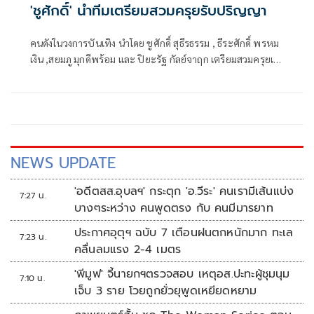
'ชูศักดิ์' นำทีมเตรียมสวมครุยรับปริญญา
คนดังในวงการบันเทิง นำโดย ชูศักดิ์ สุธีรธรรม , ธีระศักดิ์ พรหม
เงิน ,สยมภู มุกดีพร้อม และ ปิยะรัฐ กัลย์จาฤก เตรียมสวมครุยเข้า
รับปริญญาจาก สถาบันกันตนา ในงานพิธีประสาทปริญญา
ประจำปีการศึกษา 2563
NEWS UPDATE
'อดีตสส.อุบลฯ' กระตุก 'อ.วีระ' คนเรามีเส้นแบ่ง
7:27 น.
บางๆระหว่าง คนพูดตรง กับ คนมีมารยาท
ประกาศอุตุฯ ฉบับ 7 เตือนฝนตกหนักมาก ทะเล
7:23 น.
คลื่นลมแรง 2-4 เมตร
'พีมูฟ' จี้นายกฯตรวจสอบ เหตุอส.ปะทะผู้ชุมนุม
7:10 น.
เจ็บ 3 ราย โวยถูกยั่วยุพูดเหยียดหยาม