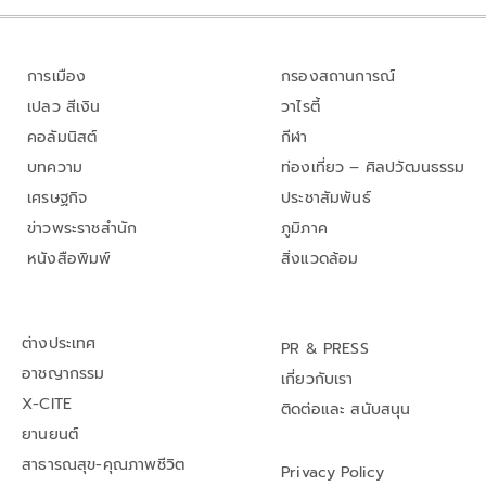
การเมือง
กรองสถานการณ์
เปลว สีเงิน
วาไรตี้
คอลัมนิสต์
กีฬา
บทความ
ท่องเที่ยว – ศิลปวัฒนธรรม
เศรษฐกิจ
ประชาสัมพันธ์
ข่าวพระราชสำนัก
ภูมิภาค
หนังสือพิมพ์
สิ่งแวดล้อม
ต่างประเทศ
PR & PRESS
อาชญากรรม
เกี่ยวกับเรา
X-CITE
ติดต่อและ สนับสนุน
ยานยนต์
สาธารณสุข-คุณภาพชีวิต
Privacy Policy