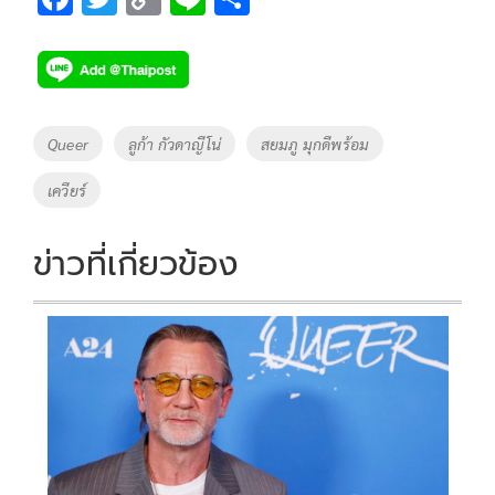
ac
wi
o
n
h
e
tt
p
e
ar
b
er
y
e
o
Li
Tags
Queer
ลูก้า กัวดาญีโน่
สยมภู มุกดีพร้อม
o
n
เควียร์
k
k
ข่าวที่เกี่ยวข้อง