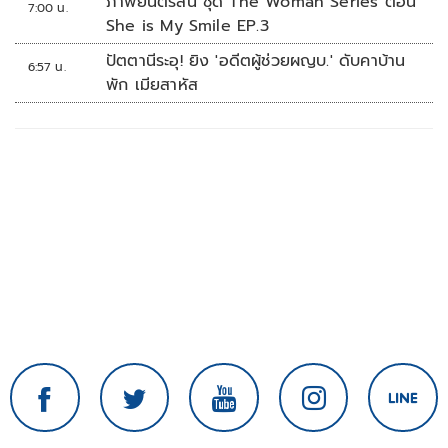
ภาพยนตร์สั้น ชุด The Woman Series ตอน
7:00 น.
She is My Smile EP.3
ปัตตานีระอุ! ยิง 'อดีตผู้ช่วยผญบ.' ดับคาบ้าน
6:57 น.
พัก เมียสาหัส