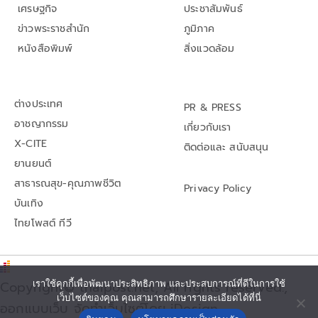
เศรษฐกิจ
ประชาสัมพันธ์
ข่าวพระราชสำนัก
ภูมิภาค
หนังสือพิมพ์
สิ่งแวดล้อม
ต่างประเทศ
PR & PRESS
อาชญากรรม
เกี่ยวกับเรา
X-CITE
ติดต่อและ สนับสนุน
ยานยนต์
สาธารณสุข-คุณภาพชีวิต
Privacy Policy
บันเทิง
ไทยโพสต์ ทีวี
Copyright© thaipost.net, All rights reserved.,
เราใช้คุกกี้เพื่อพัฒนาประสิทธิภาพ และประสบการณ์ที่ดีในการใช้
เว็บไซต์ของคุณ คุณสามารถศึกษารายละเอียดได้ที่นี่
ออกแบบเว็บ จัดทำเว็บไซต์โดย iDesign