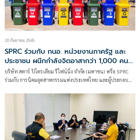
20 กันยายน 2565
SPRC ร่วมกับ กนอ. หน่วยงานภาครัฐ และ
ประชาชน ผนึกกำลังจิตอาสากว่า 1,000 คน
เก็บขยะชายหาดแม่รำพึง จ.ระยอง
บริษัท สตาร์ ปิโตรเลียม รีไฟน์นิ่ง จำกัด (มหาชน) หรือ SPRC
ร่วมกับ การนิคมอุตสาหกรรมแห่งประเทศไทย และผู้ประกอบ
การในนิคมอุตสาหกรรมมาบตาพุดและบ้านฉาง จ.ระยอง