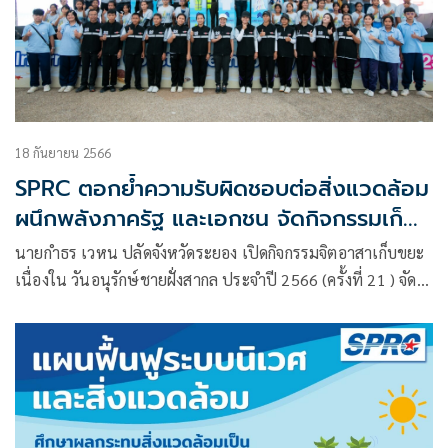
18 กันยายน 2566
SPRC ตอกย้ำความรับผิดชอบต่อสิ่งแวดล้อม
ผนึกพลังภาครัฐ และเอกชน จัดกิจกรรมเก็บ
ขยะ เนื่องในวันอนุรักษ์ชายฝั่งสากล ปี 2566
นายกำธร เวหน ปลัดจังหวัดระยอง เปิดกิจกรรมจิตอาสาเก็บขยะ
เนื่องใน วันอนุรักษ์ชายฝั่งสากล ประจำปี 2566 (ครั้งที่ 21 ) จัด
โดย บริษัท สตาร์ ปิโตรเลียม รีไฟน์นิ่ง จำกัด (มหาชน) หรือ
SPRC