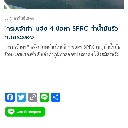
11 กุมภาพันธ์ 2565
‘กรมเจ้าท่า’ แจ้ง 4 ข้อหา SPRC ทำน้ำมันรั่ว
ทะเลระยอง
“กรมเจ้าท่า” แจ้งความดำเนินคดี 4 ข้อหา SPRC เหตุทำน้ำมัน
รั่วทะเลระยองซ้ำ สั่งเจ้าท่าภูมิภาคออกประกาศฯ ให้ระมัดระวัง
การเดินเรือและระมัดระวังความปลอดภัย หลีกเลี่ยงการเดินเรือ
ผ่านบริเวณดังกล่าว
F
T
C
Li
S
ac
wi
o
n
h
e
tt
p
e
ar
b
er
y
e