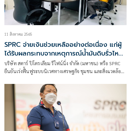
11 สิงหาคม 2565
SPRC จ่ายเงินช่วยเหลืออย่างต่อเนื่อง แก่ผู้
ได้รับผลกระทบจากเหตุการณ์น้ำมันดิบรั่วไหล
คืบหน้าไปแล้วกว่า 90% รวมกว่า 299 ล้าน
บริษัท สตาร์ ปิโตรเลียม รีไฟน์นิ่ง จำกัด (มหาชน) หรือ SPRC
บาท
ยืนยันเร่งฟื้นฟูระบบนิเวศทางเศรษฐกิจ ชุมชน และสิ่งแวดล้อม
พร้อมเดินหน้าให้ความช่วยเหลือ