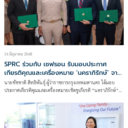
16 มิถุนายน 2568
SPRC ร่วมกับ เชฟรอน รับมอบประกาศ
เกียรติคุณและเครื่องหมาย ‘นคราภิรักษ์’ จาก
ภารกิจสนับสนุนช่วยเหลือและค้นหาผู้ประสบ
นายชัชชาติ สิทธิพันธุ์ ผู้ว่าราชการกรุงเทพมหานคร ได้มอบ
ภัยเหตุแผ่นดินไหว
ประกาศเกียรติคุณและเครื่องหมายเชิดชูเกียรติ “นคราภิรักษ์”
แก่ บริษัท สตาร์ ปิโตรเลียม รีไฟน์นิ่ง จำกัด (มหาชน) (SPRC)
ร่วมกับ กลุ่มบริษัทเชฟรอนในประเทศไทย นำโดย นายสันติศักดิ์
ไทยพัฒน์ประธานกรรมการและผู้จัดการใหญ่ บริษัท เชฟรอน
(ไทย) จํากัด