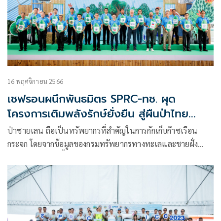
16 พฤศจิกายน 2566
เชฟรอนผนึกพันธมิตร SPRC-ทช. ผุด
โครงการเติมพลังรักษ์ยั่งยืน สู่ผืนป่าไทย
พัฒนาป่าชายเลนเมืองระยอง
ป่าชายเลน ถือเป็นทรัพยากรที่สำคัญในการกักเก็บก๊าซเรือน
กระจก โดยจากข้อมูลของกรมทรัพยากรทางทะเลและชายฝั่ง
หรือทช. ระบุว่า พื้นที่ป่าชายเลนในประเทศไทยสามารถดูดกลับ
คาร์บอนไดออกไซด์ได้ถึงปีละกว่า 9.4 ตันต่อไร่