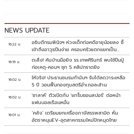
o
Li
o
n
k
k
NEWS UPDATE
อธิบดีกรมพินิจฯ ห่วงเด็กก่อคดีอายุน้อยลง ชี้
16:22 น.
เข้าถึงอาวุธปืนง่าย ครอบครัวแตกแยกเป็น
ชนวนสำคัญ
ตะลึง! ค้นบ้านมือยิง รร.เทพศิรินทร์ พบใช้ปืนปู่
16:19 น.
ก่อเหตุ-คอมฯ ซุก 5 คลิปกราดยิง
ให้จริง! ประธานชมรมกำนันฯ รับได้ลดวาระเหลือ
16:02 น.
5 ปี วอนฟื้นกองทุนสตรีอำเภอละล้าน
'ซาลาห์' ตัวเปิดกับ 'แทร็บซอนสปอร์' ต่อหน้า
16:02 น.
แฟนบอลเรือนหมื่น
‘คลัง’ เตรียมยกเครื่องภาษีสรรพสามิต หั่น
16:01 น.
อัตราหนุนEV-อุตสาหกรรมใหม่ปักหมุดไทย