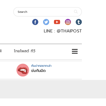
LINE : @THAIPOST
พ์
ไทยโพสต์ ทีวี
คันปากอยากเล่า
ข่มกันมิด