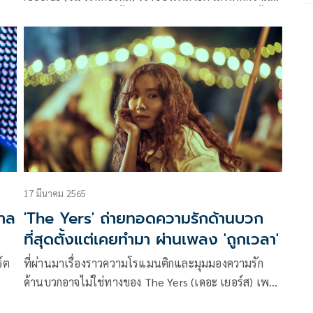
ียง
เจ็บปวด, เพียงหนึ่งครั้ง , เกลียด ฯลฯ และผลงานอัลบั้ม
ล่าสุด “PRAY” ได้ประกาศยุบวงแล้ว โดยมีการโพสต์แจ้ง
ผ่าน
ผ่านทาง social media ของวง
้
่อ
17 มีนาคม 2565
าล
'The Yers' ถ่ายทอดความรักด้านบวก
ย
ที่สุดตั้งแต่เคยทำมา ผ่านเพลง 'ถูกเวลา'
์ต
ที่ผ่านมาเรื่องราวความโรแมนติกและมุมมองความรัก
ด้านบวกอาจไม่ใช่ทางของ The Yers (เดอะ เยอร์ส) เพลง
T
ส่วนใหญ่ของพวกเขามักถูกท่ายทอดผ่านเรื่องราวความรัก