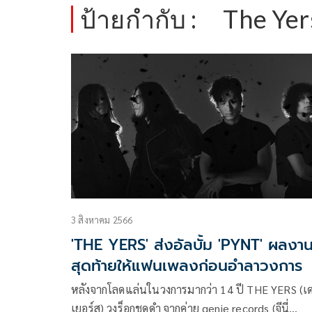
ป้ายกำกับ :
The Yer
3 สิงหาคม 2566
'THE YERS' ส่งอัลบั้ม 'PYNT' ผลงา
สุดท้ายให้แฟนเพลงก่อนอำลาวงการ
หลังจากโลดแล่นในวงการมากว่า 14 ปี THE YERS (เ
เยอร์ส) วงร็อกชุดดำ จากค่าย genie records (จีนี่