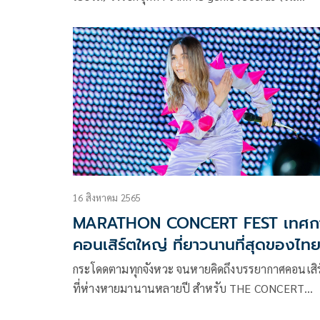
เรคคอร์ดส) เจ้าของเพลงฮิต เสพติดความเจ็บปวด, เพ
หนึ่งครั้ง, เกลียด ฯลฯ ได้ประกาศข่าวยุบวงด้วยเหตุผล
ส่วนตัวของสมาชิกแต่ละคนไปเมื่อเดือนพฤษภาคมที่
มา และก่อนจะยุติบทบาทของวงในสิ้นปีนี้ พวกเขาก็ได
เตรียม EP ALBUM มอบให้แฟนเพลงส่งท้าย โดยใช้ชื
ว่า ‘PYNT’ (พิ้นท์) ที่รวม 4 บทเพลงที่แต่งขึ้นเพื่อ
ตกแต่งอัลบั้ม ‘PRAY’ ให้สมบูรณ์
16 สิงหาคม 2565
MARATHON CONCERT FEST เทศก
คอนเสิร์ตใหญ่ ที่ยาวนานที่สุดของไท
กระโดดตามทุกจังหวะ จนหายคิดถึงบรรยากาศคอนเสิร
ที่ห่างหายมานานหลายปี สำหรับ THE CONCERT
APPLICATION PRESENTS MARATHON CONCER