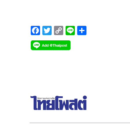
FEST เทศกาลคอนเสิร์ตในอารีน่าฮอลล์ ที่ “GMM
SHOW” ผู้จัดงานคอนเสิร์ตและเฟสติวัลที่ดีที่สุดของ
ประเทศไทย โดยทีมครีเอทีฟ “GFEST” ได้สร้างเทศ
ดนตรีที่รวมคอนเสิร์ตของศิลปินระดับหัวแถวของ
F
T
C
Li
S
ประเทศมาไว้บนเวทีเดียว โชว์อย่างต่อเนื่อง 2 วัน 2 
ac
wi
o
n
h
การแสดง รวมเป็นเวลา 16 ขั่วโมง ในวันเสาร์ที่ 13 
e
tt
p
e
ar
วันอาทิตย์ที่ 14 สิงหาคม 2565 ที่อิมแพ็ค อารีน่า
b
er
y
e
เมืองทองธานี
o
Li
o
n
k
k