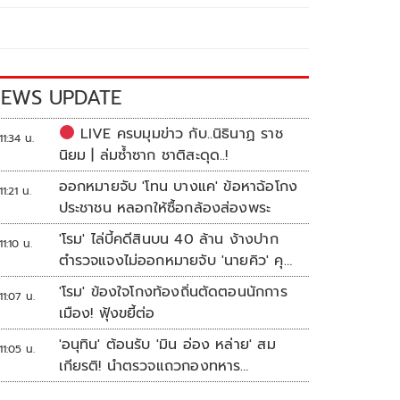
EWS UPDATE
LIVE ครบมุมข่าว กับ..นิธินาฏ ราช
11:34 น.
นิยม | ล่มซ้ำซาก ชาติสะดุด..!
ออกหมายจับ 'โทน บางแค' ข้อหาฉ้อโกง
11:21 น.
ประชาชน หลอกให้ซื้อกล้องส่องพระ
'โรม' ไล่บี้คดีสินบน 40 ล้าน ง้างปาก
11:10 น.
ตำรวจแจงไม่ออกหมายจับ 'นายคิว' คุม
เว็บพนัน
'โรม' ข้องใจโกงท้องถิ่นตัดตอนนักการ
11:07 น.
เมือง! ฟุ้งขยี้ต่อ
'อนุทิน' ต้อนรับ 'มิน อ่อง หล่าย' สม
11:05 น.
เกียรติ! นำตรวจแถวกองทหาร
เกียรติยศ