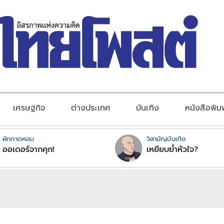
เศรษฐกิจ
ต่างประเทศ
บันเทิง
หนังสือพิม
ผักกาดหอม
วิสามัญบันเทิง
ออเดอร์จากคุก!
เหยียบย่ำหัวใจ?