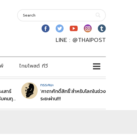
LINE : @THAIPOST
พ์
ไทยโพสต์ ทีวี
ทรรศนะ
ะเสาร์
'คาถาศักดิ์สิทธิ์'สำหรับโลกในช่วง
ับคนทุก
ระยะผ่าน!!!