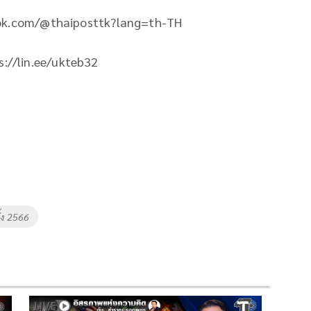
ktok.com/@thaiposttk?lang=th-TH
ps://lin.ee/ukteb32
ั้ง 2566