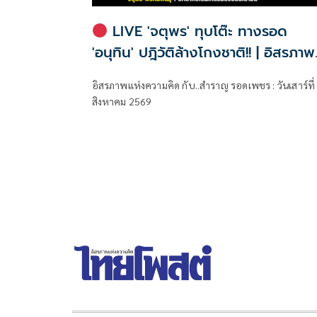
LIVE 'จตุพร' ทุบโต๊ะ ทางรอด
'อนุทิน' ปฎิวัติล้างโกงชาติ!! | อิสรภาพ
แห่งความคิด กับ..สำราญ รอดเพชร
อิสรภาพแห่งความคิด กับ..สำราญ รอดเพชร : วันเสาร์ที่
สิงหาคม 2569