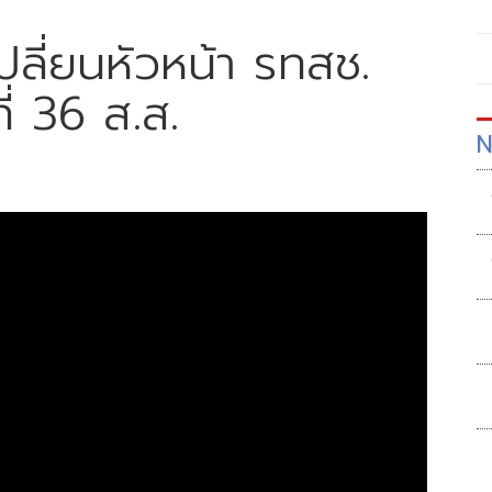
ลี่ยนหัวหน้า รทสช.
ี่ 36 ส.ส.
N