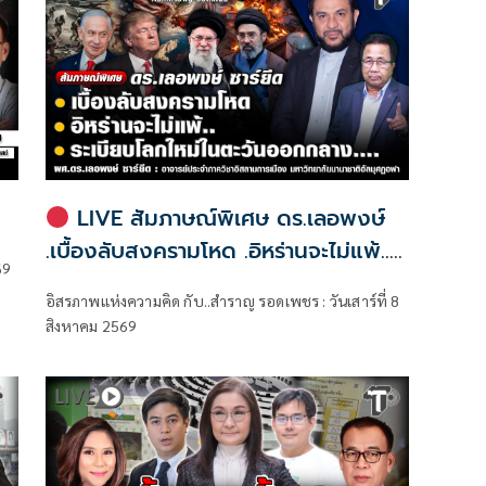
LIVE สัมภาษณ์พิเศษ ดร.เลอพงษ์
.เบื้องลับสงครามโหด .อิหร่านจะไม่แพ้..
69
.ระเบียบโลกใหม่ในตะวันออกกลาง…. |
อิสรภาพแห่งความคิด กับ..สำราญ รอดเพชร : วันเสาร์ที่ 8
อิสรภาพแห่งความคิด กับ..สำราญ รอด
สิงหาคม 2569
เพชร