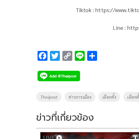
Tiktok : https://www.ti
Line : htt
F
T
C
Li
S
ac
wi
o
n
h
e
tt
p
e
ar
b
er
y
e
o
Li
Tags
Thaipost
ข่าวการเมือง
เลือกตั้ง
เลือกต
o
n
k
k
ข่าวที่เกี่ยวข้อง