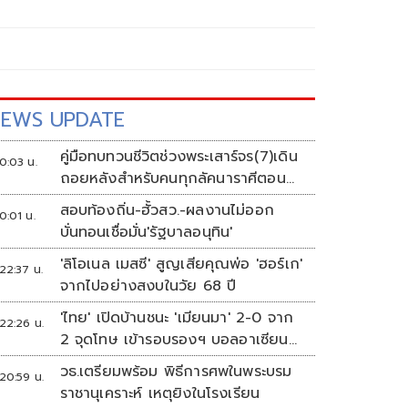
EWS UPDATE
คู่มือทบทวนชีวิตช่วงพระเสาร์จร(7)เดิน
0:03 น.
ถอยหลังสำหรับคนทุกลัคนาราศีตอน
ที่2
สอบท้องถิ่น-ฮั้วสว.-ผลงานไม่ออก
0:01 น.
บั่นทอนเชื่อมั่น'รัฐบาลอนุทิน'
'ลิโอเนล เมสซี' สูญเสียคุณพ่อ 'ฮอร์เก'
22:37 น.
จากไปอย่างสงบในวัย 68 ปี
'ไทย' เปิดบ้านชนะ 'เมียนมา' 2-0 จาก
22:26 น.
2 จุดโทษ เข้ารอบรองฯ บอลอาเซียน
ดวล 'สิงคโปร์'
วธ.เตรียมพร้อม พิธีการศพในพระบรม
20:59 น.
ราชานุเคราะห์ เหตุยิงในโรงเรียน