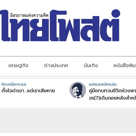
เศรษฐกิจ
ต่างประเทศ
บันเทิง
หนังสือพิม
คิดเหนือกระแส
แม่หมอสมัครเล่น
ตั้งใจด่าเขา...แต่เราเสียหาย
คู่มือทบทวนชีวิตช่วงพร
จร(7)เดินถอยหลังสำหร
ลัคนาราศีตอนที่2