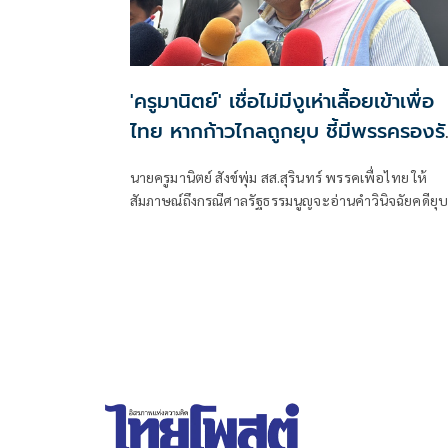
'ครูมานิตย์' เชื่อไม่มีงูเห่าเลื้อยเข้าเพื่อ
ไทย หากก้าวไกลถูกยุบ ชี้มีพรรครองร
อยู่แล้ว
นายครูมานิตย์ สังข์พุ่ม สส.สุรินทร์ พรรคเพื่อไทย ให้
สัมภาษณ์ถึงกรณีศาลรัฐธรรมนูญจะอ่านคำวินิจฉัยคดียุ
พรรคก้าวไกลกรณีล้มล้างการปกครอง ว่า ขณะนี้ยังไม่
สส.พรรคก้าวไกลวิ่งมาแถวพรรคเพื่อไทย