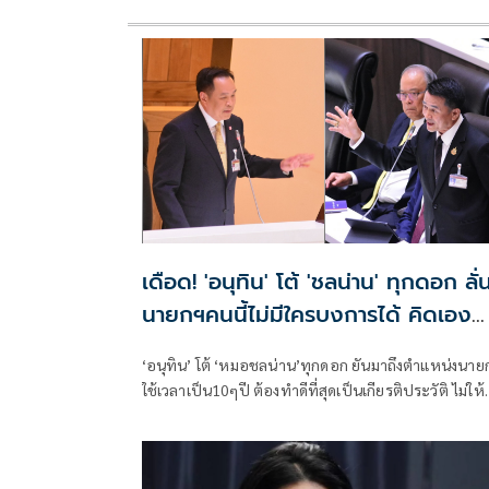
เดือด! 'อนุทิน' โต้ 'ชลน่าน' ทุกดอก ลั่
นายกฯคนนี้ไม่มีใครบงการได้ คิดเอง
หารือ 'ครม.-สภา' เพื่อประโยชน์ ปชช.
‘อนุทิน’ โต้ ‘หมอชลน่าน’ทุกดอก ยันมาถึงตำแหน่งนาย
ใช้เวลาเป็น10ๆปี ต้องทำดีที่สุดเป็นเกียรติประวัติ ไม่ให้
ใครบงการเบื้องหลัง ลั่น 1 พัน-2พัน ตัวเลขอัปมงคล ยก
‘ทักษิณ’ สวนเห็นทางออกในทุกปัญหา เชื่อมือ ครม.
ทำงานเต็มที่ใน 4 เดือน บอกจ่อปรับ รมว.สธ. หากนำ