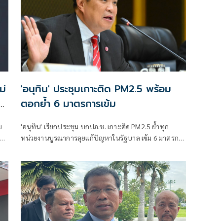
ง
น
’
ม่
'อนุทิน' ประชุมเกาะติด PM2.5 พร้อม
ตอกย้ำ 6 มาตรการเข้ม
'อนุทิน' เรียกประชุม บกปภ.ช. เกาะติด PM2.5 ย้ำทุก
หน่วยงานบูรณาการลุยแก้ปัญหาในรัฐบาล เข้ม 6 มาตรการ
ยกระดับลดไฟป่า หมอกควัน
บ 5