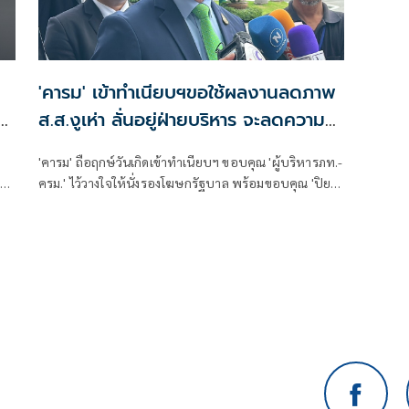
'คารม' เข้าทำเนียบฯขอใช้ผลงานลดภาพ
ับ
ส.ส.งูเห่า ลั่นอยู่ฝ่ายบริหาร จะลดความ
ใจร้อน ไม่แขวะใคร
'คารม' ถือฤกษ์วันเกิดเข้าทำเนียบฯ ขอบคุณ 'ผู้บริหารภท.-
บ
ครม.' ไว้วางใจให้นั่งรองโฆษกรัฐบาล พร้อมขอบคุณ 'ปิย
บุตร' ดึงเข้าพรรคอนาคตใหม่ รับคำเรียกสส.งูเห่า เป็น
บาดแผล ขอใช้ผลงานลดภาพ ลั่น จะลดความใจร้อน ไม่
แขวะใคร อยู่ฝ่ายบริหารไม่ทะเลาะเหมือนตอนเป็น สส.