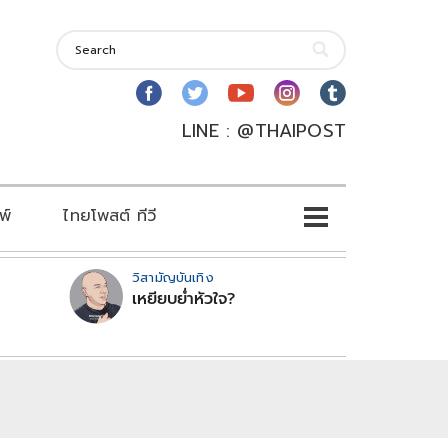
LINE : @THAIPOST
พ์
ไทยโพสต์ ทีวี
วิสามัญบันเทิง
เหยียบย่ำหัวใจ?