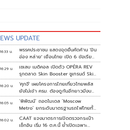
EWS UPDATE
พรรคประชาชน แสดงจุดยืนคัดค้าน 'มิน
16:33 น.
อ่อง หล่าย' เยือนไทย เปิด 6 ข้อเรียก
ร้องรัฐสภา-รัฐบาล
เซเลบ เมดิคอล เปิดตัว OPÉRA REV
16:29 น.
รุกตลาด Skin Booster ชูเทรนด์ Skin
Quality & Longevity ตอบโจทย์
'ศุภจี' เผยโครงการไทยเที่ยวไทยพลัส
16:20 น.
คลินิกความงาม
ยังไม่เข้า ครม. ต้องดูกันอีกยาวมีงบ
เหลือเท่าไหร่
‘พิพัฒน์’ ถอดโมเดล ‘Moscow
16:05 น.
Metro’ ยกระดับมาตรฐานรถไฟไทยทั้ง
ระบบ
CAAT แจงมาตรการเปิดตรวจกระเป๋า
16:02 น.
เช็กอิน เริ่ม 16 ต.ค.นี้ ย้ำเปิดเฉพาะ