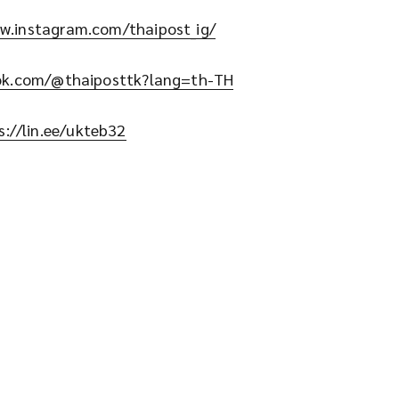
w.instagram.com/thaipost_ig/
tok.com/@thaiposttk?lang=th-TH
s://lin.ee/ukteb32