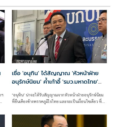
น
เชื่อ 'อนุทิน' ได้สัญญาณ 'หัวหน้าฝ่าย
อนุรักษ์นิยม' ค้ำเก้าอี้ 'รมว.มหาดไทย'
แม้วไม่กล้าแตะ
กฯ
‘อนุทิน’ น่าจะได้รับสัญญาณจากหัวหน้าฝ่ายอนุรักษ์นิยม
ที่ยืนเคียงข้างพรรคภูมิใจไทย และจะเป็นเงื่อนไขเดียว ที่
คำ
ทำให้นายทักษิณและพรรคเพื่อไทยยินยอมผ่อนตาม