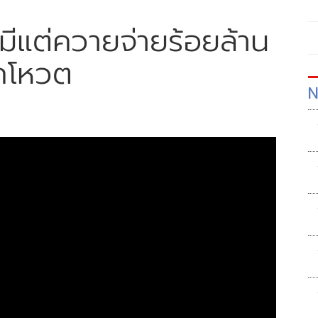
 มีแต่ควายจ่ายร้อยล้าน
ลกโหวต
N