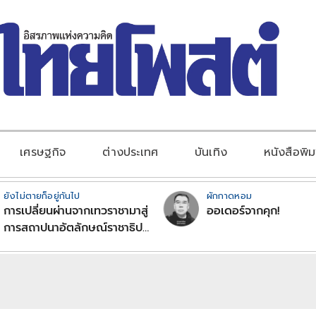
เศรษฐกิจ
ต่างประเทศ
บันเทิง
หนังสือพิม
ยังไม่ตายก็อยู่กันไป
ผักกาดหอม
การเปลี่ยนผ่านจากเทวราชามาสู่
ออเดอร์จากคุก!
การสถาปนาอัตลักษณ์ราชาธิป
ไตยแบบพุทธศาสนาในพระไตร
ปิฏก : สามัญผลสูตรในฐานะ
ทฤษฎีขีดจำกัดของอำนาจรัฐ
เหนือแรงงานและทรัพย์สิน