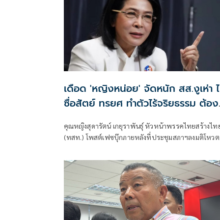
นโยบายฟอกไตฟรีกลับมาไม่ได้ใน 2 เดือน จะไปเป็นเอ
เย้ย ‘ชลน่าน’ เป็นแค่เลขารมต.แต่ตัวเองเป็นรัฐมนตรี ยั
30บาทรักษาทุกที่ อนุทิน ไม่ใช่ชลน่าน ทำ ‘หมอชลน่าน
สวนทันควัน
เดือด 'หญิงหน่อย' จัดหนัก สส.งูเห่า ไ
ซื่อสัตย์ ทรยศ ทำตัวไร้จริยธรรม ต้อง
ถูกลงโทษ
คุณหญิงสุดารัตน์ เกยุราพันธุ์ หัวหน้าพรรคไทยสร้างไทย
(ทสท.) โพสต์เฟซบุ๊กภายหลังที่ประชุมสภาฯลงมติโหวต
ญัตติอภิปรายไม่ไว้วางใจ น.ส.แพทองธาร ชินวัตร นายก
รัฐมนตรี โดยมีส.ส. พรรคไทยสร้างไทย ลงมติไม่เห็นชอ
เสียง จากทั้งหมด 6 เสียง ว่า