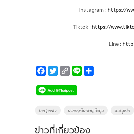
Instagram :
https://ww
Tiktok :
https://www.tik
Line :
http
F
T
C
Li
S
ac
wi
o
n
h
e
tt
p
e
ar
b
er
y
e
o
Li
Tags
thaipostv
นายอนุทิน ชาญวีรกุล
ส.ส.งูเห่า
o
n
k
k
ข่าวที่เกี่ยวข้อง