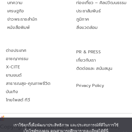
บทความ
ท่องเที่ยว – ศิลปวัฒนธรรม
เศรษฐกิจ
ประชาสัมพันธ์
ข่าวพระราชสำนัก
ภูมิภาค
หนังสือพิมพ์
สิ่งแวดล้อม
ต่างประเทศ
PR & PRESS
อาชญากรรม
เกี่ยวกับเรา
X-CITE
ติดต่อและ สนับสนุน
ยานยนต์
สาธารณสุข-คุณภาพชีวิต
Privacy Policy
บันเทิง
ไทยโพสต์ ทีวี
เราใช้คุกกี้เพื่อพัฒนาประสิทธิภาพ และประสบการณ์ที่ดีในการใช้
Copyright© thaipost.net, All rights reserved.,
เว็บไซต์ของคุณ คุณสามารถศึกษารายละเอียดได้ที่นี่