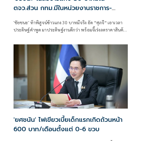
ตจว.ส่วน กทม.มีในหน่วยงานราชการ-
โรงเรียน
'ชัยชนะ' ท้าพิสูจน์ข้าวแกง 30 บาทมีจริง อัด “ศุภจี“ เอาเวลา
ประดิษฐ์คำพูด มาประดิษฐ์งานดีกว่า พร้อมจี้เร่งลดราคาสินค้า
ตามต้นทุนพลังงานที่ลดลง-วางมาตรการรองรับผลไม้ภาคใต้
ก่อนล้นตลาด
'ยศชนัน' ไฟเขียวเบี้ยเด็กแรกเกิดถ้วนหน้า
600 บาท/เดือนตั้งแต่ 0-6 ขวบ