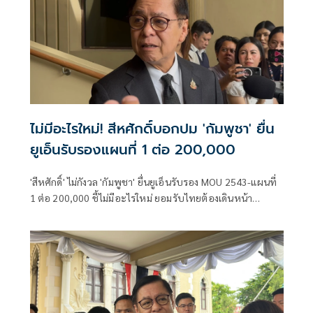
ไม่มีอะไรใหม่! สีหศักดิ์บอกปม 'กัมพูชา' ยื่น
ยูเอ็นรับรองแผนที่ 1 ต่อ 200,000
'สีหศักดิ์' ไม่กังวล 'กัมพูชา' ยื่นยูเอ็นรับรอง MOU 2543-แผนที่
1 ต่อ 200,000​ ชี้ไม่มีอะไรใหม่ ยอมรับไทยต้องเดินหน้า
UNCLOS หลัง 'กัมพูชา' เมินเจรจาทวิภาคี เตือนกรรมการสิทธิฯ
ระวังตกเป็นเครื่องมือเขมร​