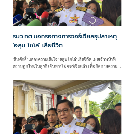
รมว.กต.บอกรอทางการจอร์เจียสรุปสาเหตุ
'ฮลุน โซโล่' เสียชีวิต
'สีหศักดิ์' แสดงความเสียใจ 'ฮลุน โซโล่' เสียชีวิต เผยเจ้าหน้าที่
สถานทูตไทยในตุรกี เดินทางไปจอร์เจียแล้ว เพื่อติดตามความ
คืบหน้า ส่วนสาเหตุขอรอการสืบสวน