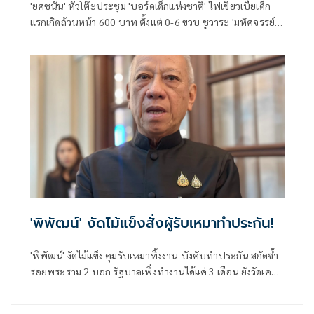
'ยศชนัน' หัวโต๊ะประชุม 'บอร์ดเด็กแห่งชาติ' ไฟเขียวเบี้ยเด็ก
แรกเกิดถ้วนหน้า 600 บาท ตั้งแต่ 0-6 ขวบ ชูวาระ 'มหัศจรรย์
2,500 วัน' พร้อมหนุนแผนยุทธศาสตร์เยาวชน 10 ปี
'พิพัฒน์' งัดไม้แข็งสั่งผู้รับเหมาทำประกัน!
'พิพัฒน์' งัดไม้แข็ง คุมรับเหมาทิ้งงาน-บังคับทำประกัน สกัดซ้ำ
รอยพระราม 2 บอก รัฐบาลเพิ่งทำงานได้แค่ 3 เดือน ยังวัดเคพี
ไอเป็นรูปธรรมไม่ได้ เหตุโปรเจกต์คมนาคม ต้องใช้เวลา