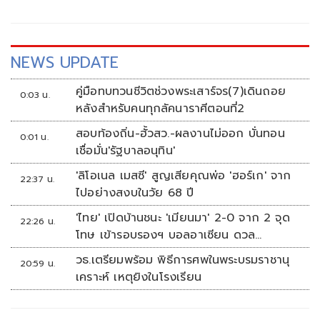
NEWS UPDATE
คู่มือทบทวนชีวิตช่วงพระเสาร์จร(7)เดินถอย
0:03 น.
หลังสำหรับคนทุกลัคนาราศีตอนที่2
สอบท้องถิ่น-ฮั้วสว.-ผลงานไม่ออก บั่นทอน
0:01 น.
เชื่อมั่น'รัฐบาลอนุทิน'
'ลิโอเนล เมสซี' สูญเสียคุณพ่อ 'ฮอร์เก' จาก
22:37 น.
ไปอย่างสงบในวัย 68 ปี
'ไทย' เปิดบ้านชนะ 'เมียนมา' 2-0 จาก 2 จุด
22:26 น.
โทษ เข้ารอบรองฯ บอลอาเซียน ดวล
'สิงคโปร์'
วธ.เตรียมพร้อม พิธีการศพในพระบรมราชานุ
20:59 น.
เคราะห์ เหตุยิงในโรงเรียน