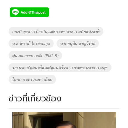
ac
wi
o
n
h
e
tt
p
e
ar
b
er
y
e
o
Li
Tags
กองบัญชาการป้องกันและบรรเทาสาธารณภัยแห่งชาติ
o
n
น.ส.ไตรศุลี ไตรสรณกุล
นายอนุทิน ชาญวีรกุล
k
k
ฝุ่นละอองขนาดเล็ก (PM2.5)
รองนายกรัฐมนตรีและรัฐมนตรีว่าการกระทรวงสาธารณสุข
โฆษกกระทรวงมหาดไทย
ข่าวที่เกี่ยวข้อง