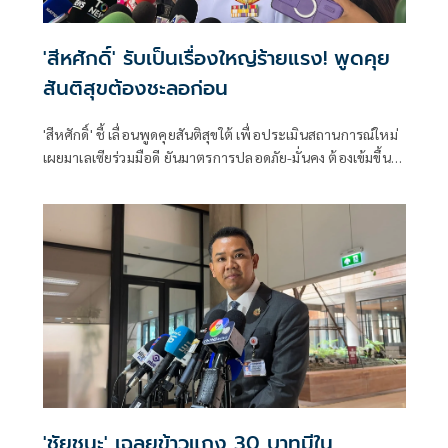
'สีหศักดิ์' รับเป็นเรื่องใหญ่ร้ายแรง! พูดคุย
สันติสุขต้องชะลอก่อน
'สีหศักดิ์' ชี้ เลื่อนพูดคุยสันติสุขใต้ เพื่อประเมินสถานการณ์ใหม่
เผยมาเลเซียร่วมมือดี ยันมาตรการปลอดภัย-มั่นคง ต้องเข้มขึ้น
เผยเหตุรุนแรงไม่เกี่ยวต่างชาติ
'ชัยชนะ' เฉลยข้าวแกง 30 บาทมีใน