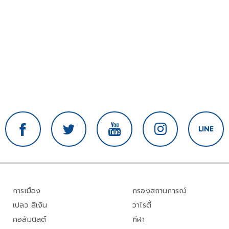
การเมือง
กรองสถานการณ์
เปลว สีเงิน
วาไรตี้
คอลัมนิสต์
กีฬา