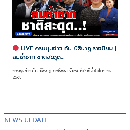
LIVE ครบมุมข่าว กับ..นิธินาฏ ราชนิยม |
ล่มซ้ำซาก ชาติสะดุด..!
ครบมุมข่าว กับ..นิธินาฏ ราชนิยม : วันพฤหัสบดีที่ 6 สิงหาคม
2568
NEWS UPDATE