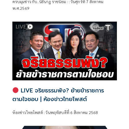
ครบมุมข่าว กับ..นิธินาฏ ราชนิยม : : วันศุกร์ที่ 7 สิงหาคม
พ.ศ.2569
LIVE จริยธรรมพัง? ย้ายข้าราชการ
ตามใจชอบ | ห้องข่าวไทยโพสต์
ห้องข่าวไทยโพสต์ : วันพฤหัสบดีที่ 6 สิงหาคม 2568