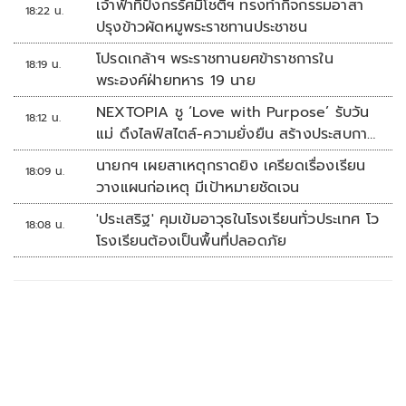
เจ้าฟ้าทีปังกรรัศมีโชติฯ ทรงทำกิจกรรมอาสา
18:22 น.
ปรุงข้าวผัดหมูพระราชทานประชาชน
โปรดเกล้าฯ พระราชทานยศข้าราชการใน
18:19 น.
พระองค์ฝ่ายทหาร 19 นาย
NEXTOPIA ชู ‘Love with Purpose’ รับวัน
18:12 น.
แม่ ดึงไลฟ์สไตล์-ความยั่งยืน สร้างประสบกา
รณ์ช้อปปิงมีความหมาย
นายกฯ เผยสาเหตุกราดยิง เครียดเรื่องเรียน
18:09 น.
วางแผนก่อเหตุ มีเป้าหมายชัดเจน
'ประเสริฐ' คุมเข้มอาวุธในโรงเรียนทั่วประเทศ โว
18:08 น.
โรงเรียนต้องเป็นพื้นที่ปลอดภัย