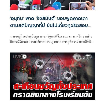
'อนุทิน' ฟาด 'รังสิมันต์' ชอบพูดคาดเดา
ตามสติปัญญาที่มี ยันไม่เกี่ยวทุจริตสอบ
ท้องถิ่น
นายอนุทิน ชาญวีรกูล นายกรัฐมนตรีและรมว.มหาดไทย กล่าว
ถึงกรณีที่คณะกรรมาธิการการกฎหมาย การยุติธรรม และสิทธิ
มนุษยชน สภาผู้แทนราษฎร ที่มี นายรังสิมันต์ โรม เป็นประธาน
กรรมาธิการ มีการอ้างชื่อนายกรัฐมนตรี เข้าไปเกี่ยวข้องกับการ
ทุจริตสอบท้องถิ่น