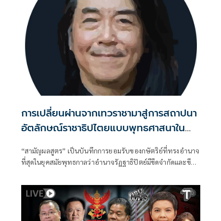
การเปลี่ยนผ่านจากเทวราชามาสู่การสถาปนา
อัตลักษณ์ราชาธิปไตยแบบพุทธศาสนาใน
พระไตรปิฏก : สามัญผลสูตรในฐานะทฤษฎี
“สามัญผลสูตร” เป็นบันทึกการยอมรับของกษัตริย์ที่ทรงอำนาจ
ขีดจำกัดของอำนาจรัฐเหนือแรงงานและ
ที่สุดในยุคสมัยพุทธกาลว่าอำนาจรัฏฐาธิปัตย์มีขีดจำกัดและขีด
ทรัพย์สิน
จำกัดนั้นอยู่ที่พรมแดนระหว่างร่างกายและจิตใจของพลเมือง