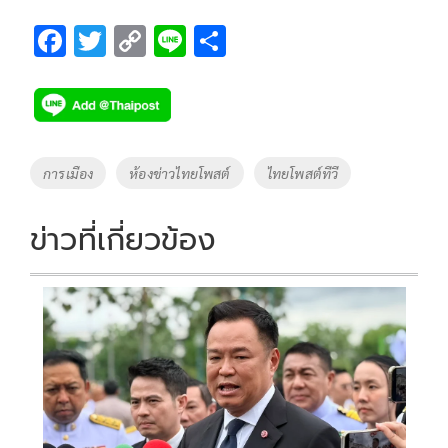
F
T
C
Li
S
ac
wi
o
n
h
e
tt
p
e
ar
b
er
y
e
o
Li
Tags
การเมือง
ห้องข่าวไทยโพสต์
ไทยโพสต์ทีวี
o
n
k
k
ข่าวที่เกี่ยวข้อง