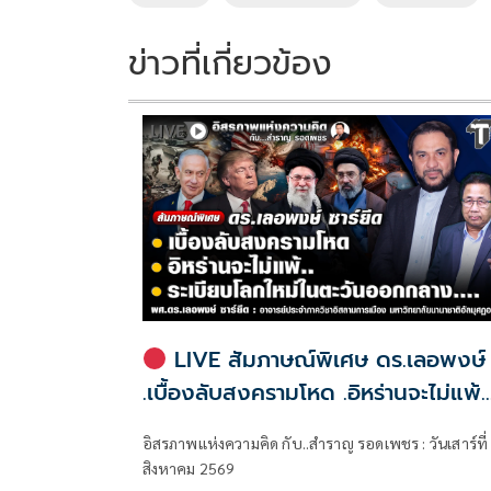
o
n
k
k
ข่าวที่เกี่ยวข้อง
LIVE สัมภาษณ์พิเศษ ดร.เลอพงษ์
.เบื้องลับสงครามโหด .อิหร่านจะไม่แพ้..
.ระเบียบโลกใหม่ในตะวันออกกลาง…. |
อิสรภาพแห่งความคิด กับ..สำราญ รอดเพชร : วันเสาร์ที่
อิสรภาพแห่งความคิด กับ..สำราญ รอ
สิงหาคม 2569