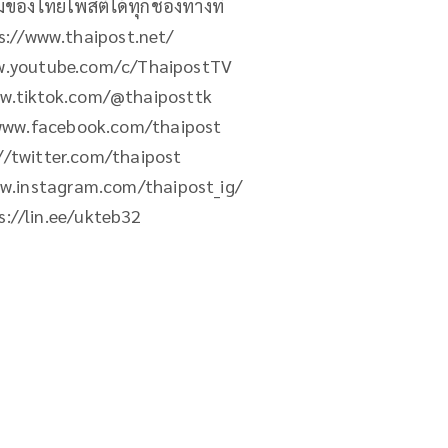
ิมของไทยโพสต์ได้ทุกช่องทางที่
ps://www.thaipost.net/
ww.youtube.com/c/ThaipostTV
ww.tiktok.com/@thaiposttk
/www.facebook.com/thaipost
://twitter.com/thaipost
ww.instagram.com/thaipost_ig/
ps://lin.ee/ukteb32