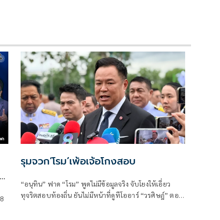
รุมจวก‘โรม’เพ้อเจ้อโกงสอบ
“อนุทิน” ฟาด “โรม” พูดไม่มีข้อมูลจริง จับโยงให้เอี่ยว
ทุจริตสอบท้องถิ่น ยันไม่มีหน้าที่ดูทีโออาร์ “วรศิษฎ์” ตอก
 8
ด
พูดข้อเท็จจริงไม่ครบ