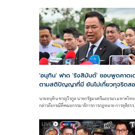
เพชร
'อนุทิน' ฟาด 'รังสิมันต์' ชอบพูดคาดเ
ตามสติปัญญาที่มี ยันไม่เกี่ยวทุจริตส
ท้องถิ่น
นายอนุทิน ชาญวีรกูล นายกรัฐมนตรีและรมว.มหาดไทย
กล่าวถึงกรณีที่คณะกรรมาธิการการกฎหมาย การยุติธรร
และสิทธิมนุษยชน สภาผู้แทนราษฎร ที่มี นายรังสิมันต์ โ
เป็นประธานกรรมาธิการ มีการอ้างชื่อนายกรัฐมนตรี
เข้าไปเกี่ยวข้องกับการทุจริตสอบท้องถิ่น