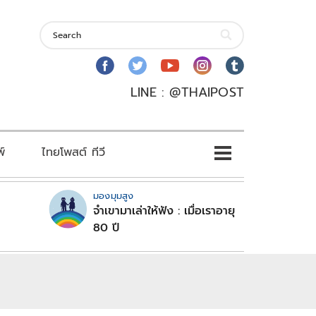
LINE : @THAIPOST
พ์
ไทยโพสต์ ทีวี
มองมุมสูง
จำเขามาเล่าให้ฟัง : เมื่อเราอายุ
80 ปี