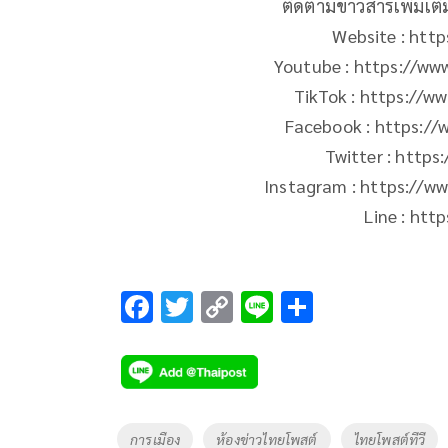
ติดตามข่าวสารเพิ่มเต
Website : htt
Youtube : https://w
TikTok : https://w
Facebook : https:/
Twitter : https
Instagram : https://w
Line : htt
F
T
C
Li
S
ac
wi
o
n
h
e
tt
p
e
ar
b
er
y
e
o
Li
Tags
การเมือง
ห้องข่าวไทยโพสต์
ไทยโพสต์ทีวี