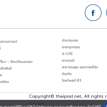
ต่างประเทศ
สถานการณ์
อาชญากรรม
้
X-CITE
ยานยนต์
เที่ยว – ศิลปวัฒนธรรม
สาธารณสุข-คุณภาพชีวิต
สัมพันธ์
บันเทิง
าค
ไทยโพสต์ ทีวี
วดล้อม
Copyright© thaipost.net, All rights 
iDesign
ประสบการณ์ที่ดีในการใช้เว็บไซต์ของคุณ คุณสามารถศึกษารายละเอียดได้ที่นี่