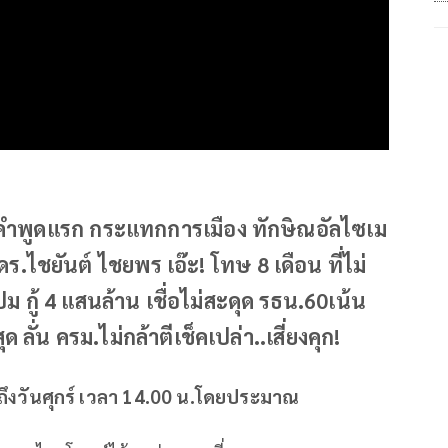
 คำพูดแรก กระแทกการเมือง ทักษิณอัลไซเม
ร.ไชยันต์ ไชยพร เอ๊ะ! โทษ 8 เดือน ที่ไม่
 กู้ 4 แสนล้าน เชื่อไม่สะดุด รธน.60เน้น
ด ลั่น ครม.ไม่กล้าตีเช็คเปล่า..เสี่ยงคุก!
ถึงวันศุกร์ เวลา 14.00 น.โดยประมาณ