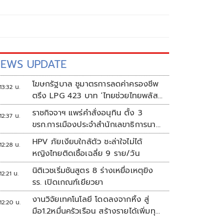
EWS UPDATE
โฆษกรัฐบาล ชูมาตรการลดค่าครองชีพ
13:32 น.
ตรึง LPG 423 บาท ‘ไทยช่วยไทยพลัส’
ดันเงินหมุนแสนล้าน
ราชกิจจาฯ แพร่คำสั่งอนุทิน ตั้ง 3
12:37 น.
ขรก.การเมืองประจำสำนักเลขาธิการนา
ยกฯ
HPV ภัยเงียบใกล้ตัว ชะล่าใจไม่ได้
12:28 น.
หญิงไทยติดเชื้อเฉลี่ย 9 ราย/วัน
นิติเวชเริ่มชันสูตร 8 ร่างเหยื่อเหตุยิง
12:21 น.
รร. เปิดเกณฑ์เยียวยา
งานวิจัยเทคโนโลยี โดดลงจากหิ้ง สู่
12:20 น.
มือ1.2หมื่นครัวเรือน สร้างรายได้เพิ่มทุก