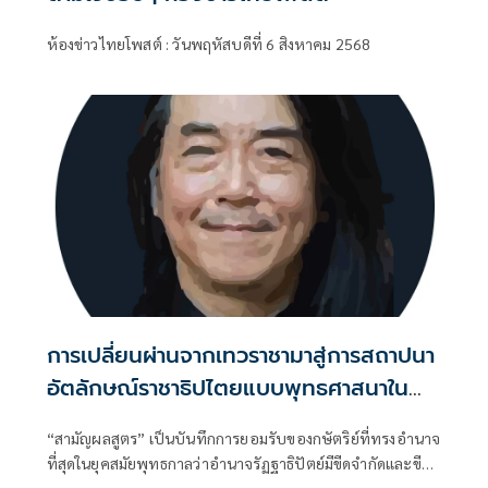
ห้องข่าวไทยโพสต์ : วันพฤหัสบดีที่ 6 สิงหาคม 2568
การเปลี่ยนผ่านจากเทวราชามาสู่การสถาปนา
อัตลักษณ์ราชาธิปไตยแบบพุทธศาสนาใน
พระไตรปิฏก : สามัญผลสูตรในฐานะทฤษฎี
“สามัญผลสูตร” เป็นบันทึกการยอมรับของกษัตริย์ที่ทรงอำนาจ
ขีดจำกัดของอำนาจรัฐเหนือแรงงานและ
ที่สุดในยุคสมัยพุทธกาลว่าอำนาจรัฏฐาธิปัตย์มีขีดจำกัดและขีด
ทรัพย์สิน
จำกัดนั้นอยู่ที่พรมแดนระหว่างร่างกายและจิตใจของพลเมือง