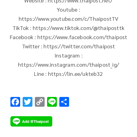
Website : https://www.thaipost.net/
Youtube :
https://www.youtube.com/c/ThaipostTV
TikTok : https://www.tiktok.com/@thaiposttk
Facebook : https://www.facebook.com/thaipost
Twitter : https://twitter.com/thaipost
Instagram :
https://www.instagram.com/thaipost_ig/
Line : https://lin.ee/ukteb32
F
T
C
Li
S
ac
wi
o
n
h
e
tt
p
e
ar
b
er
y
e