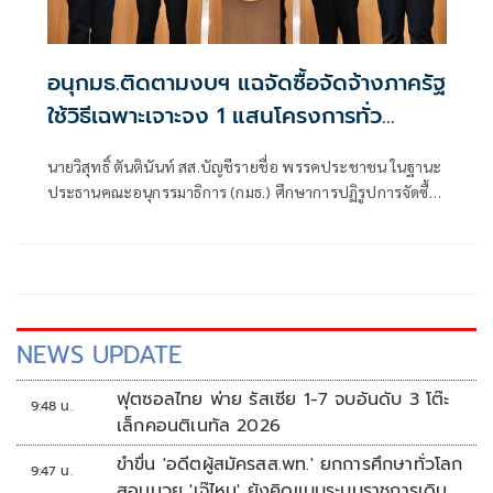
อนุกมธ.ติดตามงบฯ แฉจัดซื้อจัดจ้างภาครัฐ
ใช้วิธีเฉพาะเจาะจง 1 แสนโครงการทั่ว
ประเทศ เอื้อทุจริตงบกว่า 5 หมื่นล้านบาท
นายวิสุทธิ์ ตันตินันท์ สส.บัญชีรายชื่อ พรรคประชาชน ในฐานะ
ประธานคณะอนุกรรมาธิการ (กมธ.) ศึกษาการปฏิรูปการจัดซื้อ
จัดจ้างภาครัฐ ภายใต้คณะกรรมาธิการศึกษาการจัดทำและ
ติดตามการบริหารงบประมาณ สภาผู้แทนราษฎร แถลงความ
คืบหน้า "การศึกษาการปฏิรูปการจัดซื้อจัดจ้างภาครัฐ" ว่า คณะ
อนุกรรมาธิการชุดนี้ประกอบด้วยตัวแทน สส.
NEWS UPDATE
ฟุตซอลไทย พ่าย รัสเซีย 1-7 จบอันดับ 3 โต๊ะ
9:48 น.
เล็กคอนติเนทัล 2026
ขำขื่น 'อดีตผู้สมัครสส.พท.' ยกการศึกษาทั่วโลก
9:47 น.
สอนมวย 'เจ๊ไหม' ยังคิดแบบระบบราชการเดิม