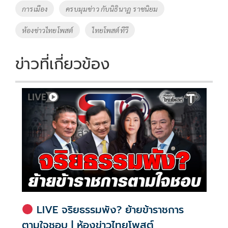
o
Li
Tags
การเมือง
ครบมุมข่าว กับนิธินาฏ ราชนิยม
o
n
ห้องข่าวไทยโพสต์
ไทยโพสต์ทีวี
k
k
ข่าวที่เกี่ยวข้อง
LIVE จริยธรรมพัง? ย้ายข้าราชการ
ตามใจชอบ | ห้องข่าวไทยโพสต์