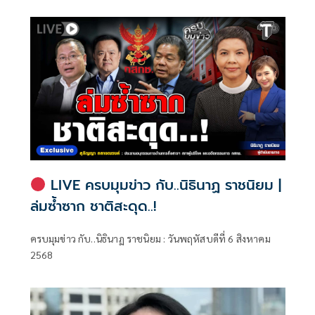
LIVE ครบมุมข่าว กับ..นิธินาฏ ราชนิยม |
ล่มซ้ำซาก ชาติสะดุด..!
ครบมุมข่าว กับ..นิธินาฏ ราชนิยม : วันพฤหัสบดีที่ 6 สิงหาคม
2568