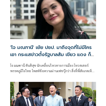
'โจ มณฑานี' เย้ย ปชป. มาถึงจุดที่ไม่มีใคร
เอา กระแสข่าวตั้งรัฐบาลส้ม เขียว แดง ก็
ยังไม่มีฟ้าเลย
โจ มณฑานี ตันติสุข นักเคลื่อนไหวทางการเมือง โหวตเตอร์
พรรคภูมิใจไทย โพสต์ข้อความผ่านเฟซบุ๊กว่า สิ่งที่พี่สังเกตเห็น
ในกระแสข่าวรัฐบาลส้มโอแดงคือ ไม่มีฟ้าอยู่ในนั้นเลย มาถึงจุด
ที่เป็นพรรคที่ทุกฝั่งลืมได้ไงเนี้ย