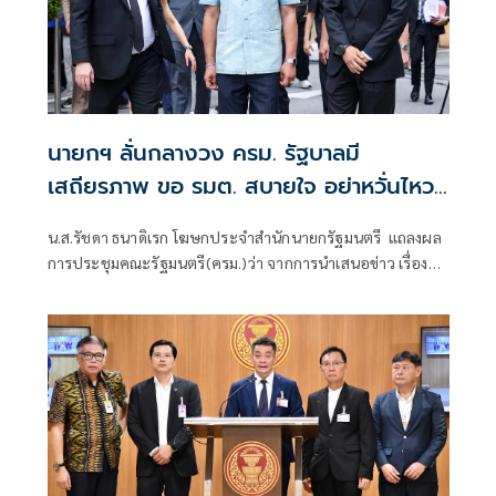
นายกฯ ลั่นกลางวง ครม. รัฐบาลมี
เสถียรภาพ ขอ รมต. สบายใจ อย่าหวั่นไหว
คำถามยุยง
น.ส.รัชดา ธนาดิเรก โฆษกประจำสำนักนายกรัฐมนตรี แถลงผล
การประชุมคณะรัฐมนตรี(ครม.)ว่า จากการนำเสนอข่าว เรื่อง
เสถียรภาพของรัฐบาล ซึ่งสื่อมวลชนรับทราบคำตอบจากพรรค
ร่วมรัฐบาลและนายกฯไปแล้วว่า รัฐบาลนี้มีเสถียรภาพและ
ทำงานร่วมกันอย่างเต็มที่