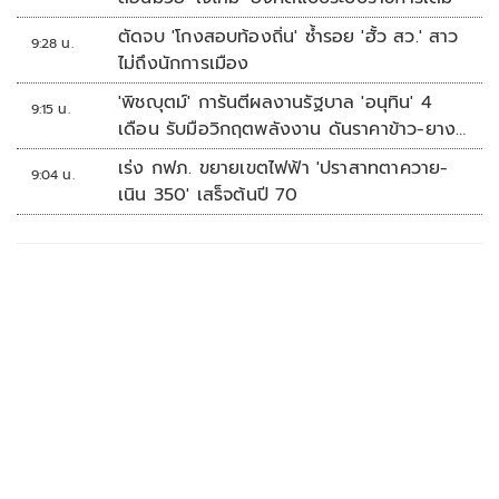
ตัดจบ 'โกงสอบท้องถิ่น' ซ้ำรอย 'ฮั้ว สว.' สาว
9:28 น.
ไม่ถึงนักการเมือง
'พิชญุตม์' การันตีผลงานรัฐบาล 'อนุทิน' 4
9:15 น.
เดือน รับมือวิกฤตพลังงาน ดันราคาข้าว-ยาง-
ปาล์ม พุ่งต่อเนื่อง พร้อมอัดมาตรการช่วยลด
เร่ง กฟภ. ขยายเขตไฟฟ้า 'ปราสาทตาควาย-
9:04 น.
ต้นทุน-ขยายตลาดโลก
เนิน 350' เสร็จต้นปี 70