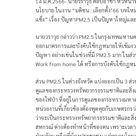
14 มี.ค.2566- นายวราวุธ ศิลปอาชา หัวหน
นโยบาย ในงาน “มติชน : เลือกตั้ง’66 บทใหม
แข็ง” เรื่อง ปัญหาPM2.5 เป็นปัญหาใหญ่แ
นายวราวุธ กล่าวว่า PM2.5 ในกรุงเทพมหานคร
ออกมาตรการและบังคับใช้กฎหมายให้เข้มงวด โ
ปัญหา อย่างเช่นในช่วงที่มี PM2.5 มาก ใน
Work from home ได้ หรือการบังคับใช้กฎ
ส่วน PM2.5 ในต่างจังหวัด แบ่งออกเป็น 3 ส่ว
ดูแลของกระทรวงทรัพยากรธรรมชาติและสิ่งแวด
ของไฟป่า ที่อยู่ในการดูแลของกระทรวงมหาด
หน่วยงานที่เกี่ยวข้องต้องพูดคุยกับเกษตรกรว่า 
ว่าจะเป็นกระทรวงทรัพยากรธรรมชาติและส
สหกรณ์ ต่างต้องทำหน้าที่ของตน เพราะเวลา 
ฝ่ายค้าน หรือพี่น้องประชาชน แต่ทุกคนโด