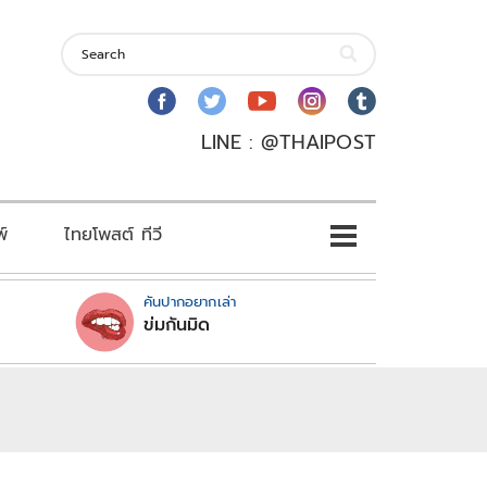
LINE : @THAIPOST
พ์
ไทยโพสต์ ทีวี
คันปากอยากเล่า
ข่มกันมิด