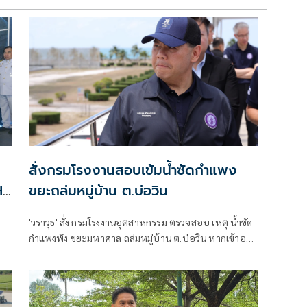
สั่งกรมโรงงานสอบเข้มน้ำซัดกำแพง
HE
ขยะถล่มหมู่บ้าน ต.บ่อวิน
'วราวุธ' สั่ง กรมโรงงานอุตสาหกรรม ตรวจสอบ เหตุ น้ำซัด
กำแพงพัง ขยะมหาศาล ถล่มหมู่บ้าน ต.บ่อวิน หากเข้าองค์
ประกอบโรงงาน บังคับใช้พรบ.โรงงาน เอาผิดทันที