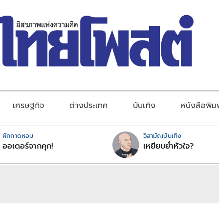
เศรษฐกิจ
ต่างประเทศ
บันเทิง
หนังสือพิม
ผักกาดหอม
วิสามัญบันเทิง
ออเดอร์จากคุก!
เหยียบย่ำหัวใจ?