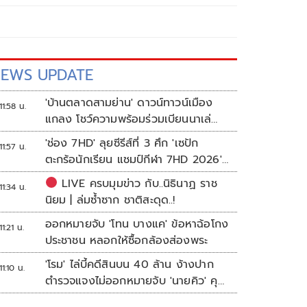
EWS UPDATE
'บ้านตลาดสามย่าน' ดาวน์ทาวน์เมือง
11:58 น.
แกลง โชว์ความพร้อมร่วมเบียนนาเล่
ระยอง
'ช่อง 7HD' ลุยซีรีส์ที่ 3 ศึก 'เซปัก
11:57 น.
ตะกร้อนักเรียน แชมป์กีฬา 7HD 2026'
เปิดรับทีมหญิงครั้งแรก
LIVE ครบมุมข่าว กับ..นิธินาฏ ราช
11:34 น.
นิยม | ล่มซ้ำซาก ชาติสะดุด..!
ออกหมายจับ 'โทน บางแค' ข้อหาฉ้อโกง
11:21 น.
ประชาชน หลอกให้ซื้อกล้องส่องพระ
'โรม' ไล่บี้คดีสินบน 40 ล้าน ง้างปาก
11:10 น.
ตำรวจแจงไม่ออกหมายจับ 'นายคิว' คุม
เว็บพนัน