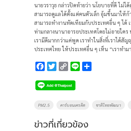
นายวราวุธ กล่าวปิดท้ายว่า นโยบายที่ดี ไม่ได
สามารถดูแลได้ตั้งแต่คนตัวเล็ก อุ้มขึ้นมาให
สามารถทำงานทัดเทียมกับประเทศอื่น ๆ ได้ 
ท่ามกลางนานาอารยประเทศโดยไม่อายใคร พ
เรามีดีมากกว่าแค่พูด เราทำในสิ่งที่เราได้ส
ประเทศไทย ให้ประเทศอื่น ๆ เห็น “เราทำม
F
T
C
Li
S
ac
wi
o
n
h
e
tt
p
e
ar
b
er
y
e
o
Li
Tags
PM2.5
คาร์บอนเครดิต
ชาติไทยพัฒนา
o
n
k
k
ข่าวที่เกี่ยวข้อง