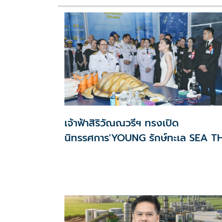
เจ้าฟ้าสิริวัณณวรีฯ ทรงเปิด
นิทรรศการ'YOUNG รักษ์ทะเล SEA T
CHANGE'