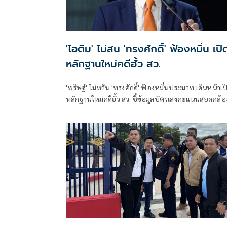
'ไอติม' ไม่สน 'ทรงศักดิ์' ฟ้องหมิ่น เปิ
หลักฐานใหม่คดีฮั้ว สว.
'พริษฐ์' ไม่หวั่น 'ทรงศักดิ์' ฟ้องหมิ่นประมาท เดินหน้าเป
หลักฐานใหม่คดีฮั้ว สว. ชี้ข้อมูลบัตรเลงคะแนนสอดคล้อ
โพย จี้ 'กกต.' ส่งศาลตรวจสอบ