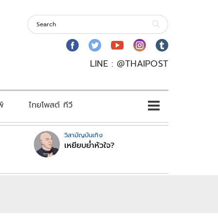
LINE : @THAIPOST
พ์
ไทยโพสต์ ทีวี
วิสามัญบันเทิง
เหยียบย่ำหัวใจ?