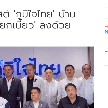
สต์ 'ภูมิใจไทย' บ้าน
ยกเบี้ยว' ลงด้วย
N