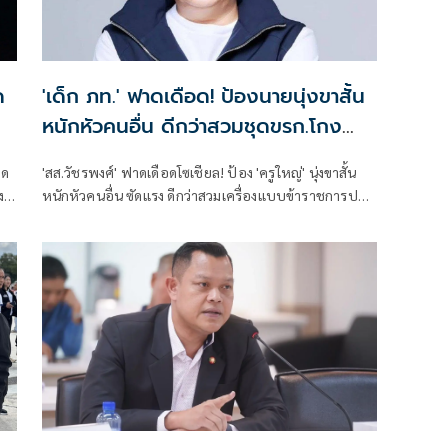
ด
'เด็ก ภท.' ฟาดเดือด! ป้องนายนุ่งขาสั้น
หนักหัวคนอื่น ดีกว่าสวมชุดขรก.โกง
สอบ
ิด
'สส.วัชรพงศ์' ฟาดเดือดโซเชียล! ป้อง 'ครูใหญ่' นุ่งขาสั้น
ง
หนักหัวคนอื่น ซัดแรง ดีกว่าสวมเครื่องแบบข้าราชการปล้น
เงินลูกหลานชาวนาไปโกงสอบท้องถิ่น