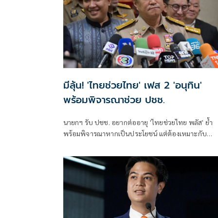
มีลุ้น! 'ไทยช่วยไทย' เฟส 2 'อนุทิน'
พร้อมพิจารณาช่วย ปชช.
นายกฯ รับ ปชช. อยากต่ออายุ 'ไทยช่วยไทย พลัส' ย้ำ
พร้อมพิจารณาหากเป็นประโยชน์ แต่ต้องเหมาะกับ
สถานการณ์ ยันรัฐบาลมีเวลาอีก 3 ปี พิสูจน์ผลงาน แจงล
ขาสั้นเดินตลาด 'ก็ลมมันเย็น'