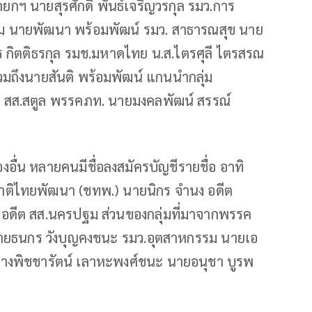
กฯ นายสุรศักดิ์ พันธ์เจริญวรกุล รมว.การ
รรม นายพัฒนา พร้อมพัฒน์ รมว. สาธารณสุข นาย
ร กิตติธรกุล รมช.มหาดไทย น.ส.ไตรศุลี ไตรสรณ
วมถึงนายสันติ พร้อมพัฒน์ แกนนำกลุ่ม
ีต สส.สตูล พรรคภท. นายมงคลพัฒน์ สรรณ์
งอื่น หลายคนมีชื่อลงสมัครบัญชีรายชื่อ อาทิ
าติไทยพัฒนา (ชทพ.) นายนิกร จำนง อดีต
อดีต สส.นครปฐม ส่วนของกลุ่มที่มาจากพรรค
งนายธนกร วังบุญคงชนะ รมว.อุตสาหกรรม นายเอ
 นางพิชชารัตน์ เลาหะพงศ์ชนะ นายอนุชา บูรพ