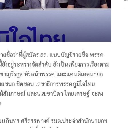
ายชื่อว่าที่ผู้สมัคร สส. แบบบัญชีรายชื่อ พรรค
ยังอยู่ระหว่างจัดลำดับ ยังเป็นเพียงการเรียงตาม
ทิน ชาญวีรกูล หัวหน้าพรรค และแคนดิเดตนายก
ายไชยชนก ชิดชอบ เลขาธิการพรรคภูมิใจไทย
ี่ให้สัมภาษณ์ และน.ส.ซาบีดา ไทยเศรษฐ์ จะลง
น
ิ นายนภินทร ศรีสรรพางค์ รมต.ประจำสำนักนายกฯ