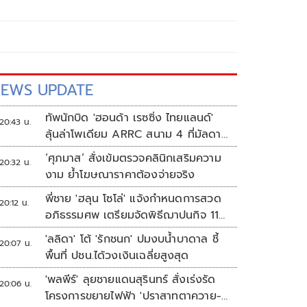
EWS UPDATE
ทัพนักบิด 'ฮอนด้า เรซซิ่ง ไทยแลนด์'
20:43 น.
ลุ้นล่าโพเดียม ARRC สนาม 4 ที่มัลดาลิ
กา
‘ศุภมาส’ สั่งเข้มตรวจคลินิกเสริมความ
20:32 น.
งาม ย้ำโฆษณาราคาต้องจ่ายจริง
พี่ชาย 'ฮลุน โซโล่' แจ้งกำหนดการสวด
20:12 น.
อภิธรรมศพ เตรียมจัดพิธีฌาปนกิจ 11
ส.ค.
'ลลิดา' โต้ 'รักชนก' ปมงบน้ำบาดาล ชี้
20:07 น.
พื้นที่ ปชน.ได้วงเงินเฉลี่ยสูงสุด
'พลพีร์' ลุยชายแดนสุรินทร์ สั่งเร่งรัด
20:06 น.
โครงการขยายไฟฟ้า 'ปราสาทตาควาย-