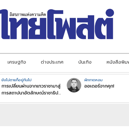
เศรษฐกิจ
ต่างประเทศ
บันเทิง
หนังสือพิม
ยังไม่ตายก็อยู่กันไป
ผักกาดหอม
การเปลี่ยนผ่านจากเทวราชามาสู่
ออเดอร์จากคุก!
การสถาปนาอัตลักษณ์ราชาธิป
ไตยแบบพุทธศาสนาในพระไตร
ปิฏก : สามัญผลสูตรในฐานะ
ทฤษฎีขีดจำกัดของอำนาจรัฐ
เหนือแรงงานและทรัพย์สิน