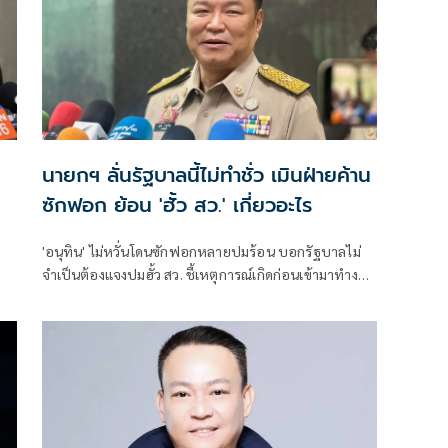
นายกฯ ลั่นรัฐบาลนี้ไม่ทำชั่ว เมินฝ่ายค้าน
ซักฟอก ย้อน 'ฮั้ว สว.' เกี่ยวอะไร
'อนุทิน' ไม่หวั่นโดนซักฟอกหลายปมร้อน บอกรัฐบาลไม่
จำเป็นต้องแจงปมฮั้ว สว. ชี้เหตุการณ์เกิดก่อนเข้ามาทำงาน
ุค
ส่วนทุจริตสอบท้องถิ่นทำเต็มที่ เรื่องจบแล้ว ยันไม่ต้องมี
องครักษ์พิทักษ์