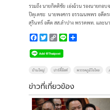
รวมถึง นายกิตติชัย เอ่งฉ้วน รองนายกอบจ
ปิตุเตชะ นายพงศกร อรรณนพพร อดีตรอง
สุรินทร์ อดีต สส.ลำปาง พรรคพท. และนา
F
T
C
Li
S
ac
wi
o
n
h
e
tt
p
e
ar
b
er
y
e
o
Li
Tags
บ้านใหญ่
ปาร์ตี้ลิสต์
พรรรคภูมิใจไทย
o
n
k
k
ข่าวที่เกี่ยวข้อง