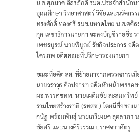
น.ส.ศุภมาศ อิสรภักดี รมต.ประจำสำนักนาย
อุดมศึกษา วิทยาศาสตร์ วิจัยและนวัตก
ทรงศักดิ์ ทองศรี รมช.มหาดไทย น.ส.ศศิธ
กุล เลขาธิการนายกฯ จะลงบัญชีรายชื่อ ร
เพชรบูรณ์ นายพิบูลย์ รัชกิจประการ อด
ไตรภพ อดีตคณะที่ปรึกษารองนายกฯ
ขณะที่อดีต สส. ที่ย้ายมาจากพรรคการเมือ
นายวราวุธ ศิลปอาชา อดีตหัวหน้าพรรคช
ผอ.พรรคชทพ. นายเผดิมชัย สะสมทรัพย์ 
รวมไทยสร้างชาติ (รทสช.) โดยมีชื่อขอ
กนัฎ พร้อมพันธุ์ นายเกรียงยศ สุดลาภา
ชัยศรี และนางศิริวรรณ ปราศจากศัตรู