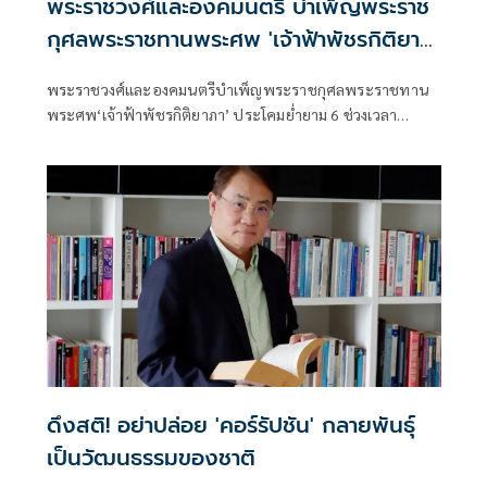
พระราชวงศ์และองคมนตรี บำเพ็ญพระราช
กุศลพระราชทานพระศพ 'เจ้าฟ้าพัชรกิติยา
ภา'
พระราชวงศ์และองคมนตรีบำเพ็ญพระราชกุศลพระราชทาน
พระศพ‘เจ้าฟ้าพัชรกิติยาภา’ ประโคมย่ำยาม 6 ช่วงเวลา
ประกอบพระอิสริยยศ
ดึงสติ! อย่าปล่อย 'คอร์รัปชัน' กลายพันธุ์
เป็นวัฒนธรรมของชาติ