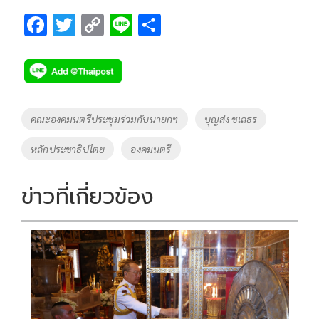
F
T
C
Li
S
ac
wi
o
n
h
e
tt
p
e
ar
b
er
y
e
o
Li
Tags
คณะองคมนตรีประชุมร่วมกับนายกฯ
บุญส่ง ชเลธร
o
n
หลักประชาธิปไตย
องคมนตรี
k
k
ข่าวที่เกี่ยวข้อง