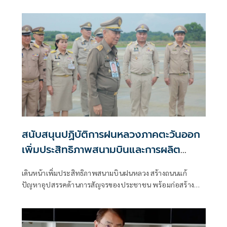
กับมูลนิธิราชประชานุเคราะห์ ในพระบรมราชูปภัมภ์
สนับสนุนปฏิบัติการฝนหลวงภาคตะวันออก
เพิ่มประสิทธิภาพสนามบินและการผลิต
น้ำแข็งแห้ง
เดินหน้าเพิ่มประสิทธิภาพสนามบินฝนหลวง สร้างถนนแก้
ปัญหาอุปสรรคด้านการสัญจรของประชาชน พร้อมก่อสร้าง
โรงงานผลิตน้ำแข็งแห้งสำหรับปฏิบัติการฝนหลวง เผยภารกิจ
กว้างไกล ทั้งสร้างฝนเพื่อพื้นที่การเกษตรและลดปัญหาฝุ่นควัน
PM 2.5 ในพื้นที่ภาคตะวันออก ซึ่งเป็นแหล่งผลิตพืชเศรษฐกิจ