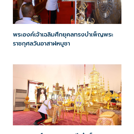
พระองค์เจ้าเฉลิมศึกยุคลทรงบำเพ็ญพระ
ราชกุศลวันอาสาฬหบูชา