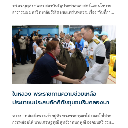
รศ.ดร.บุญส่ง ชเลธร สถาบันรัฐประศาสนศาสตร์และนโยบาย
สาธารณะ มหาวิทยาลัยรังสิต เผยแพร่บทความเรื่อง "วันที่การ
โกงไม่ต้องหลบซ่อนอีกต่อไป" มีเนื้อหา ดังนี้
ในหลวง พระราชทานความช่วยเหลือ
ประชาชนประสบอัคคีภัยชุมชนริมคลองนาง
หงส์
พระบาทสมเด็จพระเจ้าอยู่หัว ทรงพระกรุณาโปรดเกล้าโปรด
กระหม่อมให้ นายเศรษฐพุฒิ สุทธิวาทนฤพุฒิ องคมนตรี ร่วม