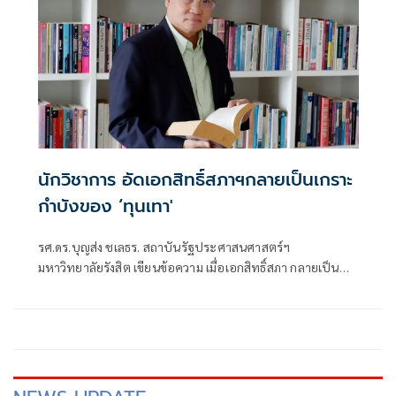
สำคัญของประเทศ
นักวิชาการ อัดเอกสิทธิ์สภาฯกลายเป็นเกราะ
กำบังของ ‘ทุนเทา'
รศ.ดร.บุญส่ง ชเลธร. สถาบันรัฐประศาสนศาสตร์ฯ
มหาวิทยาลัยรังสิต เขียนข้อความ เมื่อเอกสิทธิ์สภา กลายเป็น
เกราะกำบังของ “ทุนเทา”