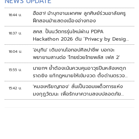
NEWS UPDATE
ฮือฮา! ม้าบุกงานเผาศพ ลูกศิษย์ร่วมอาลัยครู
16:44 น.
ฝึกสอนม้าแสดงเมืองอ่างทอง
สคส. ปั้นนวัตกรรุ่นใหม่ผ่าน PDPA
16:37 น.
Hackathon 2026 ดัน ‘Privacy by Design
for all’ สู่โซลูชันคุ้มครองข้อมูลส่วนบุคคลที่
'อนุทิน' เดินงานโอทอปศิลปาชีพ บอกจะ
16:04 น.
ใช้ได้จริง
พยายามสานต่อ 'ไทยช่วยไทยพลัส เฟส 2'
นายกฯ ย้ำต้องเน้นควบคุมอาวุธปืนหลังเหตุก
15:55 น.
ราดยิง แก้กฎหมายให้เข้มงวด ตั้งด่านตรวจ
เพิ่ม
'หมอเหรียญทอง' ลั่นเป็นจอมเผด็จการแห่ง
15:42 น.
มงกุฎวัฒนะ เพื่อรักษาความสงบปลอดภัย
ภายในรพ.