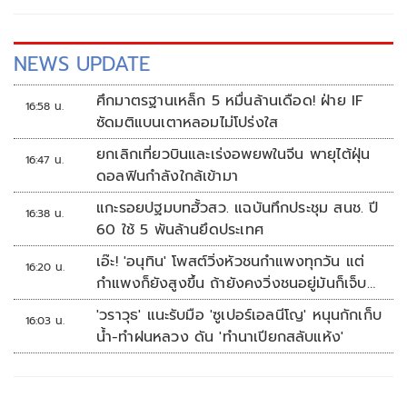
NEWS UPDATE
ศึกมาตรฐานเหล็ก 5 หมื่นล้านเดือด! ฝ่าย IF
16:58 น.
ซัดมติแบนเตาหลอมไม่โปร่งใส
ยกเลิกเที่ยวบินและเร่งอพยพในจีน พายุไต้ฝุ่น
16:47 น.
ดอลฟินกำลังใกล้เข้ามา
แกะรอยปฐมบทฮั้วสว. แฉบันทึกประชุม สนช. ปี
16:38 น.
60 ใช้ 5 พันล้านยึดประเทศ
เอ๊ะ! 'อนุทิน' โพสต์วิ่งหัวชนกำแพงทุกวัน แต่
16:20 น.
กำแพงก็ยังสูงขึ้น ถ้ายังคงวิ่งชนอยู่มันก็เจ็บ
หัวอีก
'วราวุธ' แนะรับมือ 'ซูเปอร์เอลนีโญ' หนุนกักเก็บ
16:03 น.
น้ำ-ทำฝนหลวง ดัน 'ทำนาเปียกสลับแห้ง'