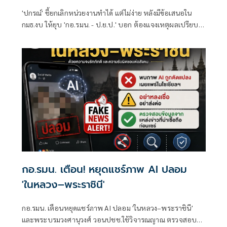
'ปกรณ์' ชี้ยกเลิกหน่วยงานทำได้ แต่ไม่ง่าย หลังมีข้อเสนอใน
กมธ.งบ ให้ยุบ 'กอ.รมน. - ป.ย.ป.' บอก ต้องแจงเหตุผลเปรียบ
เทียบดี-ไม่ดี อย่างไร
กอ.รมน. เตือน! หยุดแชร์ภาพ AI ปลอม
'ในหลวง–พระราชินี'
กอ.รมน. เตือนหยุดแชร์ภาพ AI ปลอม 'ในหลวง–พระราชินี'
และพระบรมวงศานุวงศ์ วอนปชช.ใช้วิจารณญาณ ตรวจสอบ