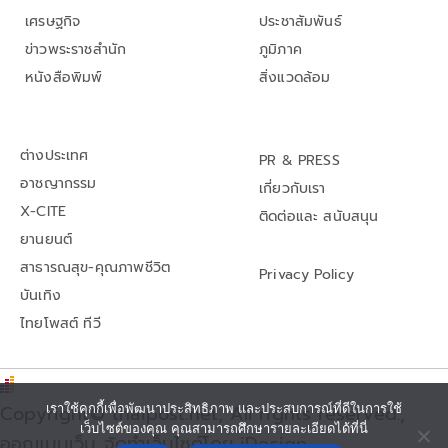
เศรษฐกิจ
ประชาสัมพันธ์
ข่าวพระราชสำนัก
ภูมิภาค
หนังสือพิมพ์
สิ่งแวดล้อม
ต่างประเทศ
PR & PRESS
อาชญากรรม
เกี่ยวกับเรา
X-CITE
ติดต่อและ สนับสนุน
ยานยนต์
สาธารณสุข-คุณภาพชีวิต
Privacy Policy
บันเทิง
ไทยโพสต์ ทีวี
Copyright© thaipost.net, All rights reserved.,
เราใช้คุกกี้เพื่อพัฒนาประสิทธิภาพ และประสบการณ์ที่ดีในการใช้
เว็บไซต์ของคุณ คุณสามารถศึกษารายละเอียดได้ที่นี่
ออกแบบเว็บ จัดทำเว็บไซต์โดย iDesign