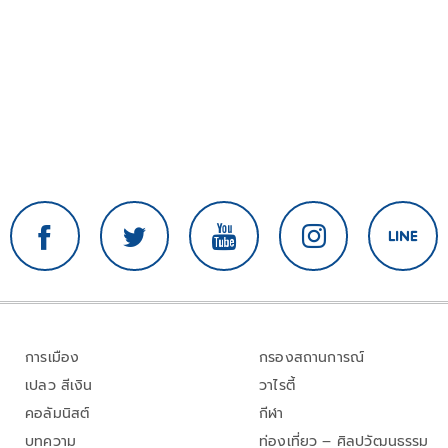
การเมือง
กรองสถานการณ์
เปลว สีเงิน
วาไรตี้
คอลัมนิสต์
กีฬา
บทความ
ท่องเที่ยว – ศิลปวัฒนธรรม