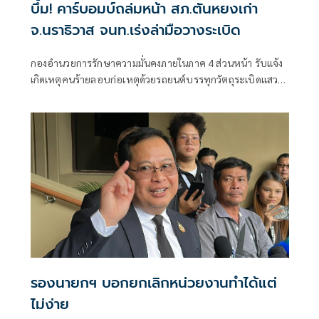
บึ้ม! คาร์บอมบ์ถล่มหน้า สภ.ตันหยงเก่า
จ.นราธิวาส จนท.เร่งล่ามือวางระเบิด
กองอำนวยการรักษาความมั่นคงภายในภาค 4 ส่วนหน้า รับแจ้ง
เกิดเหตุคนร้ายลอบก่อเหตุด้วยรถยนต์บรรทุกวัตถุระเบิดแสวง
เครื่อง บริเวณหน้า สถานีตำรวจภูธรตันหยง (หลังเก่า) ตำบลกะ
ลุวอเหนือ อำเภอเมืองนราธิวาส จังหวัดนราธิวาส
รองนายกฯ บอกยกเลิกหน่วยงานทำได้แต่
ไม่ง่าย