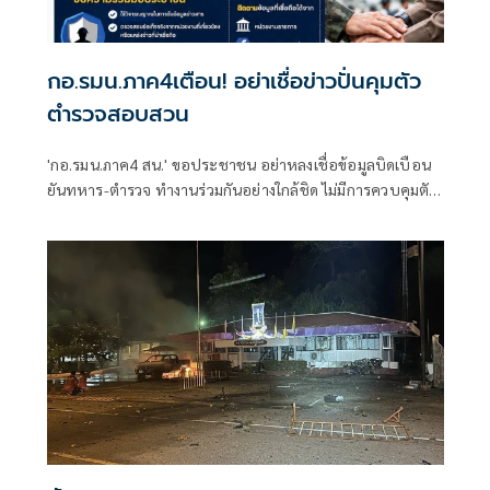
กอ.รมน.ภาค4เตือน! อย่าเชื่อข่าวปั่นคุมตัว
ตำรวจสอบสวน
'กอ.รมน.ภาค4 สน.' ขอประชาชน อย่าหลงเชื่อข้อมูลบิดเบือน
ยันทหาร-ตำรวจ ทำงานร่วมกันอย่างใกล้ชิด ไม่มีการควบคุมตัว
ตำรวจตามที่มีการเผยแพร่