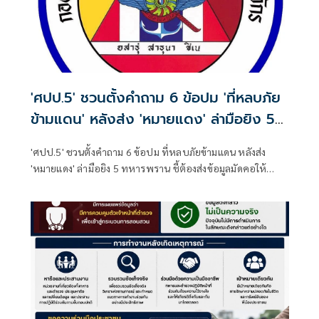
'ศปป.5' ชวนตั้งคำถาม 6 ข้อปม 'ที่หลบภัย
ข้ามแดน' หลังส่ง 'หมายแดง' ล่ามือยิง 5
ทหารพราน
'ศปป.5' ชวนตั้งคำถาม 6 ข้อปม ที่หลบภัยข้ามแดน หลังส่ง
'หมายแดง' ล่ามือยิง 5 ทหารพราน ชี้ต้องส่งข้อมูลมัดคอให้
'มาเลเซีย' หลัง 'นายกฯ-กต.' ตกลงกับผู้นำฯ แล้ว ย้อน
ประวัติศาสตร์ความสัมพันธ์ 2 ชาติไทยช่วยยุติลัทธิคอมมิวนิสต์
ในอดีต แต่ปม 'ส่งผู้ร้ายข้ามแดน-คนสองสัญชาติกลับไม่เห็น
ผลลัพธ์' หวังสื่อช่วยขุดข้อเท็จจริง