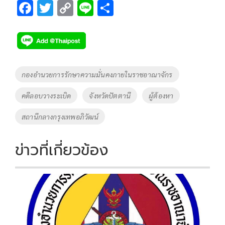
F
T
C
Li
S
ac
wi
o
n
h
e
tt
p
e
ar
b
er
y
e
o
Li
Tags
กองอำนวยการรักษาความมั่นคงภายในราชอาณาจักร
o
n
คดีลอบวางระเบิด
จังหวัดปัตตานี
ผู้ต้องหา
k
k
สถานีกลางกรุงเทพอภิวัฒน์
ข่าวที่เกี่ยวข้อง