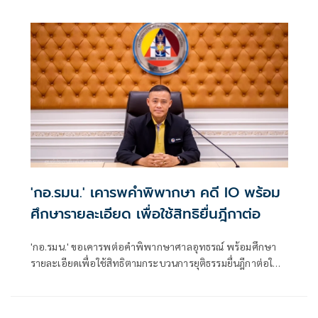
แหล่งที่มาทุกครั้ง ป้องเฟกนิวส์ไม่ให้สังคมสับสน
'กอ.รมน.' เคารพคำพิพากษา คดี IO พร้อม
ศึกษารายละเอียด เพื่อใช้สิทธิยื่นฎีกาต่อ
'กอ.รมน.' ขอเคารพต่อคำพิพากษาศาลอุทธรณ์ พร้อมศึกษา
รายละเอียดเพื่อใช้สิทธิตามกระบวนการยุติธรรมยื่นฎีกาต่อใน
ชั้นศาลฎีกา