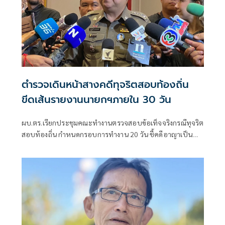
ตำรวจเดินหน้าสางคดีทุจริตสอบท้องถิ่น
ขีดเส้นรายงานนายกฯภายใน 30 วัน
ผบ.ตร.เรียกประชุมคณะทำงานตรวจสอบข้อเท็จจริงกรณีทุจริต
สอบท้องถิ่น กำหนดกรอบการทำงาน 20 วัน ชี้คดีอาญาเป็น
หน้าที่ ป.ป.ช. ดำเนินการ