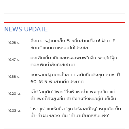
ทั้งที่ผู้รับจ้างส่งมอบงานล่าช้า
NEWS UPDATE
ศึกมาตรฐานเหล็ก 5 หมื่นล้านเดือด! ฝ่าย IF
16:58 น.
ซัดมติแบนเตาหลอมไม่โปร่งใส
ยกเลิกเที่ยวบินและเร่งอพยพในจีน พายุไต้ฝุ่น
16:47 น.
ดอลฟินกำลังใกล้เข้ามา
แกะรอยปฐมบทฮั้วสว. แฉบันทึกประชุม สนช. ปี
16:38 น.
60 ใช้ 5 พันล้านยึดประเทศ
เอ๊ะ! 'อนุทิน' โพสต์วิ่งหัวชนกำแพงทุกวัน แต่
16:20 น.
กำแพงก็ยังสูงขึ้น ถ้ายังคงวิ่งชนอยู่มันก็เจ็บ
หัวอีก
'วราวุธ' แนะรับมือ 'ซูเปอร์เอลนีโญ' หนุนกักเก็บ
16:03 น.
น้ำ-ทำฝนหลวง ดัน 'ทำนาเปียกสลับแห้ง'