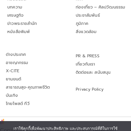
บทความ
ท่องเที่ยว – ศิลปวัฒนธรรม
เศรษฐกิจ
ประชาสัมพันธ์
ข่าวพระราชสำนัก
ภูมิภาค
หนังสือพิมพ์
สิ่งแวดล้อม
ต่างประเทศ
PR & PRESS
อาชญากรรม
เกี่ยวกับเรา
X-CITE
ติดต่อและ สนับสนุน
ยานยนต์
สาธารณสุข-คุณภาพชีวิต
Privacy Policy
บันเทิง
ไทยโพสต์ ทีวี
Copyright© thaipost.net, All rights reserved.,
เราใช้คุกกี้เพื่อพัฒนาประสิทธิภาพ และประสบการณ์ที่ดีในการใช้