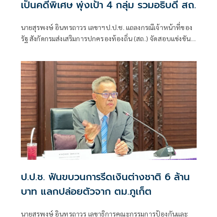
เป็นคดีพิเศษ พุ่งเป้า 4 กลุ่ม รวมอธิบดี สถ.
นายสุรพงษ์ อินทรถาวร เลขาฯป.ป.ช. แถลงกรณีเจ้าหน้าที่ของ
รัฐ สังกัดกรมส่งเสริมการปกครองท้องถิ่น (สถ.) จัดสอบแข่งขัน
เพื่อบรรจุบุคคลเป็นข้าราชการหรือพนักงานส่วนท้องถิ่น พ.ศ.
2568 โดยแก้ไขคะแนนสอบและเรียกรับเงินจากผู้สมัครสอบ
เพื่อช่วยเหลือใ
ป.ป.ช. ฟันขบวนการรีดเงินต่างชาติ 6 ล้าน
บาท แลกปล่อยตัวจาก ตม.ภูเก็ต
นายสุรพงษ์ อินทรถาวร เลขาธิการคณะกรรมการป้องกันและ