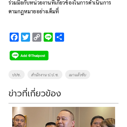
ร่วมมือกับหน่วยงานที่เกี่ยวข้องในการดำเนินการ
ตามกฎหมายอย่างเต็มที่
F
T
C
Li
S
ac
wi
o
n
h
e
tt
p
e
ar
b
er
y
e
o
Li
Tags
ปปช.
สำนักงาน ป.ป.ช.
เมาแล้วขับ
o
n
k
k
ข่าวที่เกี่ยวข้อง