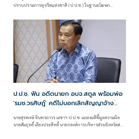
ปราบปรามการทุจริตแห่งชาติ (ป.ป.ช.) ในฐานะโฆษก
สำนักงาน ป.ป.ช. แถลงถึงกรณีคณะกรรมการ ป.ป.ช. มีมติชี้มูล
ความผิด นายวิทยา สมศรีษมสกุล กับพวก รวม 6 คน กรณีร่วม
กันเรียกรับทรัพย์สิน จํานวน 6 ล้านบาท เป็นการตอบแทนใน
การที่จะจูงใจเจ้าพนักงานเพื่อให้ดําเนินการปล่อยตัว (ประกัน
ตัว)
ป.ป.ช. ฟัน อดีตนายก อบจ.สตูล พร้อมพ่อ
'รมช.วรศิษฎ์' คดีไม่บอกเลิกสัญญาจ้าง
เอกชนก่อสร้างล่าช้า
นายสุรพงษ์ อินทรถาวร เลขาฯ ป.ป.ช. แถลงมติชี้มูลความผิด
นายสัมฤทธิ์ เลียงประสิทธิ์ นายกองค์การบริหารส่วนจังหวัดสตูล
กับพวก กรณีไม่บอกเลิกจ้างโครงการก่อสร้างศูนย์บริการนัก
ท่องเที่ยว อำเภอควนโดน จังหวัดสตูล เมื่อปีงบประมาณ 2559