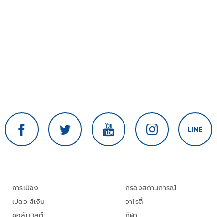
การเมือง
กรองสถานการณ์
เปลว สีเงิน
วาไรตี้
คอลัมนิสต์
กีฬา