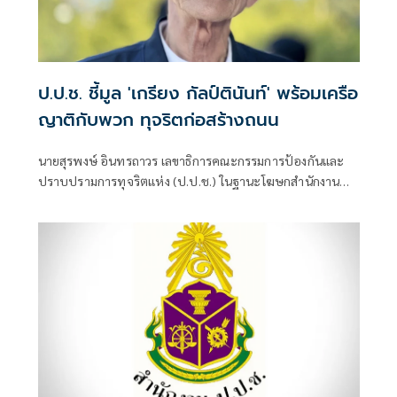
ป.ป.ช. ชี้มูล 'เกรียง กัลป์ตินันท์' พร้อมเครือ
ญาติกับพวก ทุจริตก่อสร้างถนน
นายสุรพงษ์ อินทรถาวร เลขาธิการคณะกรรมการป้องกันและ
ปราบปรามการทุจริตแห่ง (ป.ป.ช.) ในฐานะโฆษกสำนักงาน
ป.ป.ช. เปิดเผยว่า คณะกรรมการ ป.ป.ช. มีมติชี้มูลความผิด นาง
รจนา กัลป์ตินันท์ เมื่อครั้งดำรงตำแหน่งนายกเทศมนตรีนคร
อุบลราชธานี จังหวัดอุบลราชธานี