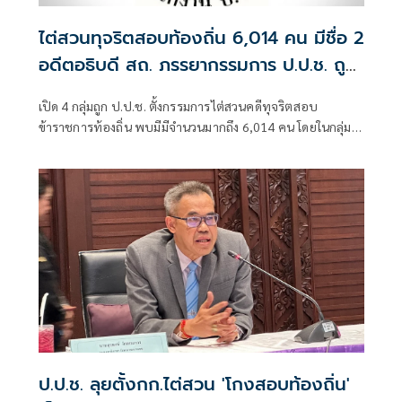
ไต่สวนทุจริตสอบท้องถิ่น 6,014 คน มีชื่อ 2
อดีตอธิบดี สถ. ภรรยากรรมการ ป.ป.ช. ถูก
กล่าวหาด้วย
เปิด 4 กลุ่มถูก ป.ป.ช. ตั้งกรรมการไต่สวนคดีทุจริตสอบ
ข้าราชการท้องถิ่น พบมีมีจำนวนมากถึง 6,014 คน โดยในกลุ่มผู้
บริหารระดับสูงกรมส่งเสริมการปกครองท้องถิ่น มีชื่อของ 2อดีต
อธิบดีคือ 1.ร.ต.ท.ภพชนก ชลานุเคราะห์ ที่ดำรงตำแหน่งอธิบดี
กรมส่งเสริมการปกครองท้องถิ่น วันที่ 29 ก.ค.-11 พ.ย. 2568
ป.ป.ช. ลุยตั้งกก.ไต่สวน 'โกงสอบท้องถิ่น'