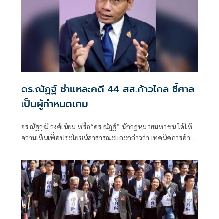
ดร.ณัฏฐ์ ชำแหละคดี 44 สส.ก้าวไกล ชี้ศาล
เป็นผู้กำหนดเกม
ดร.ณัฐวุฒิ วงศ์เนียม หรือ“ดร.ณัฏฐ์” นักกฎหมายมหาชน ได้ให้
ความเห็นเพื่อประโยชน์สาธารณะและกล่าวว่า เทคนิคการอ้าง
พยานจำ