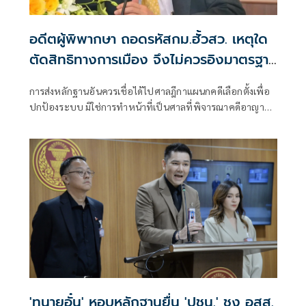
อดีตผู้พิพากษา ถอดรหัสกม.ฮั้วสว. เหตุใด
ตัดสิทธิทางการเมือง จึงไม่ควรอิงมาตรฐาน
เดียวกับคดีอาญา
การส่งหลักฐานอันควรเชื่อได้ไปศาลฎีกาแผนกคดีเลือกตั้งเพื่อ
ปกป้องระบบ มิใช่การทำหน้าที่เป็นศาลที่พิจารณาคดีอาญา
เพื่อลงโทษตัวบุคคล
'ทนายอั๋น' หอบหลักฐานยื่น 'ปชน.' ชง อสส.