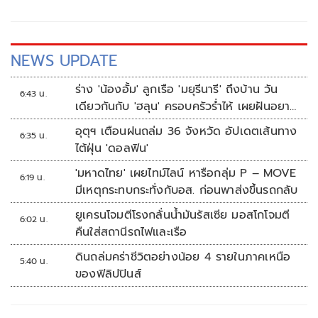
NEWS UPDATE
ร่าง 'น้องอั้ม' ลูกเรือ 'มยุรีนารี' ถึงบ้าน วัน
6:43 น.
เดียวกันกับ 'ฮลุน' ครอบครัวร่ำไห้ เผยฝันอยาก
เป็นทหารเรือ
อุตุฯ เตือนฝนถล่ม 36 จังหวัด อัปเดตเส้นทาง
6:35 น.
ไต้ฝุ่น 'ดอลฟิน'
'มหาดไทย' เผยไทม์ไลน์ หารือกลุ่ม P – MOVE
6:19 น.
มีเหตุกระทบกระทั่งกับอส. ก่อนพาส่งขึ้นรถกลับ
ยูเครนโจมตีโรงกลั่นน้ำมันรัสเซีย มอสโกโจมตี
6:02 น.
คืนใส่สถานีรถไฟและเรือ
ดินถล่มคร่าชีวิตอย่างน้อย 4 รายในภาคเหนือ
5:40 น.
ของฟิลิปปินส์