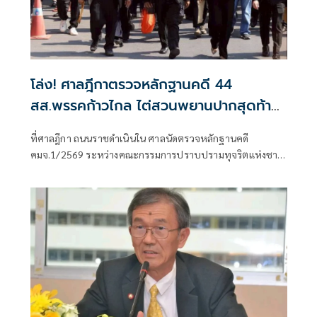
โล่ง! ศาลฎีกาตรวจหลักฐานคดี 44
สส.พรรคก้าวไกล ไต่สวนพยานปากสุดท้าย
18 พ.ค.ปีหน้าก่อนนัดตัดสิน
ที่ศาลฎีกา ถนนราชดำเนินใน ศาลนัดตรวจหลักฐานคดี
คมจ.1/2569 ระหว่างคณะกรรมการปราบปรามทุจริตแห่งชาติ
ผู้ร้อง กับ 44 สส.พร