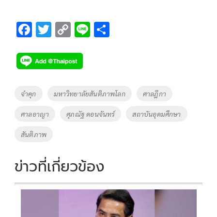
F
T
C
Li
S
ac
wi
o
n
h
e
tt
p
e
ar
b
er
y
e
o
Li
Tags
จำคุก
มหาวิทยาลัยสันติภาพโลก
ศาลฎีกา
o
n
ศาลอาญา
ศุภณัฐ ดอนจันทร์
สถาบันอุดมศึกษา
k
k
สันติภาพ
ข่าวที่เกี่ยวข้อง