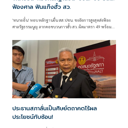
ฟ้องศาล ฟันแก๊งฮั้ว สว.
'ทนายอั๋น' หอบหลักฐานยื่น สส.ปชน. ชงอัยการสูงสุดส่งฟ้อง
ศาลรัฐธรรมนูญ ลากคอขบวนการฮั้ว สว. ผิดมาตรา 49 พร้อม
ฟันกกต. ผิด 157 ด้าน 'ภัณฑิล' ย้ำต้องคุ้มครองพยาน ไม่ใช่ข่มขู่
ประธานสภาลั่นเป็นศิษย์ตถาคตไร้ผล
ประโยชน์ทับซ้อน!