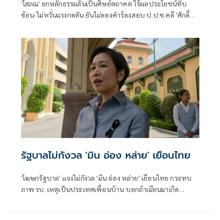
'โสภณ' ยกหลักธรรมลั่นเป็นศิษย์ตถาคต ไร้ผลประโยชน์ทับ
ซ้อน-ไม่หวั่นแรงกดดัน ยันไม่ดองคำร้องสอบ ป.ป.ช.คดี 'ศักดิ์
สยาม' ชี้ต้องรอคณะผู้ทรงคุณวุฒิชงความเห็น ย้ำยึดหลัก
กฎหมายไม่ใช่อารมณ์
รัฐบาลไม่กังวล 'มิน อ่อง หล่าย' เยือนไทย
'โฆษกรัฐบาล' แจงไม่กังวล 'มิน อ่อง หล่าย' เยือนไทย กระทบ
ภาพ รบ. เหตุเป็นประเทศเพื่อนบ้าน บอกถ้าเมียนมาเกิด
สันติภาพ ไทยได้ประโยชน์ เผยนายกฯจ่อถกหลายเรื่อง 'ยาเสพ
ติด-สารพิษในแม่น้ำ-สแกมเมอร์'