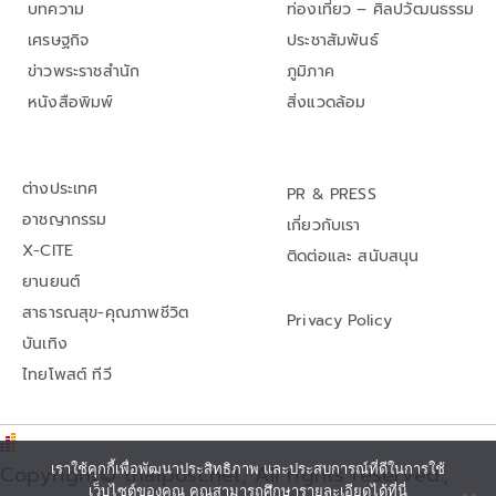
บทความ
ท่องเที่ยว – ศิลปวัฒนธรรม
เศรษฐกิจ
ประชาสัมพันธ์
ข่าวพระราชสำนัก
ภูมิภาค
หนังสือพิมพ์
สิ่งแวดล้อม
ต่างประเทศ
PR & PRESS
อาชญากรรม
เกี่ยวกับเรา
X-CITE
ติดต่อและ สนับสนุน
ยานยนต์
สาธารณสุข-คุณภาพชีวิต
Privacy Policy
บันเทิง
ไทยโพสต์ ทีวี
Copyright© thaipost.net, All rights reserved.,
เราใช้คุกกี้เพื่อพัฒนาประสิทธิภาพ และประสบการณ์ที่ดีในการใช้
เว็บไซต์ของคุณ คุณสามารถศึกษารายละเอียดได้ที่นี่