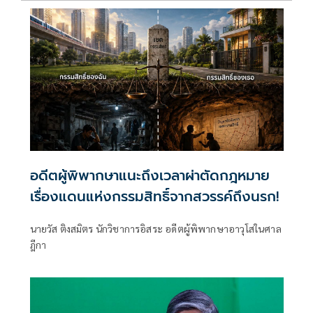
อดีตผู้พิพากษาแนะถึงเวลาผ่าตัดกฎหมาย
เรื่องแดนแห่งกรรมสิทธิ์จากสวรรค์ถึงนรก!
นายวัส ติงสมิตร นักวิชาการอิสระ อดีตผู้พิพากษาอาวุโสในศาล
ฎีกา