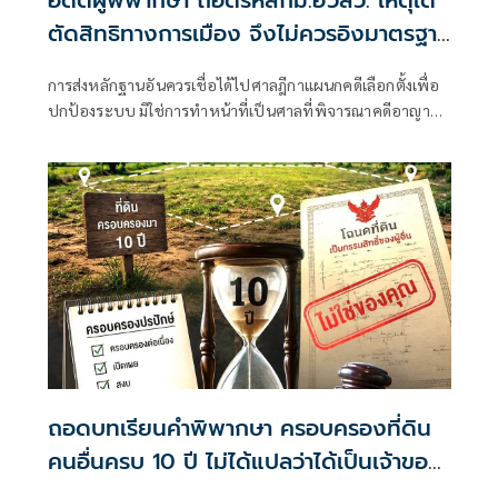
อดีตผู้พิพากษา ถอดรหัสกม.ฮั้วสว. เหตุใด
ตัดสิทธิทางการเมือง จึงไม่ควรอิงมาตรฐาน
เดียวกับคดีอาญา
การส่งหลักฐานอันควรเชื่อได้ไปศาลฎีกาแผนกคดีเลือกตั้งเพื่อ
ปกป้องระบบ มิใช่การทำหน้าที่เป็นศาลที่พิจารณาคดีอาญา
เพื่อลงโทษตัวบุคคล
ถอดบทเรียนคำพิพากษา ครอบครองที่ดิน
คนอื่นครบ 10 ปี ไม่ได้แปลว่าได้เป็นเจ้าของ
ทันที