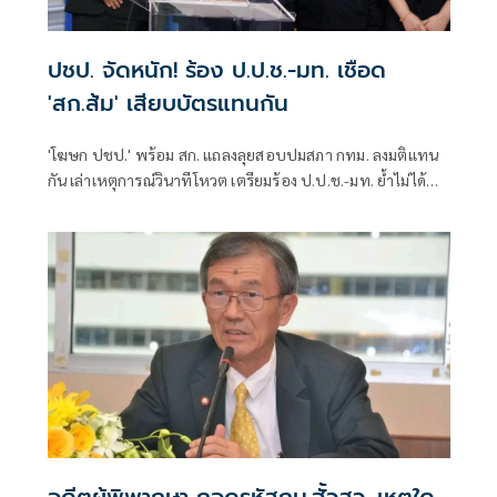
ปชป. จัดหนัก! ร้อง ป.ป.ช.-มท. เชือด
'สก.ส้ม' เสียบบัตรแทนกัน
'โฆษก ปชป.' พร้อม สก. แถลงลุยสอบปมสภา กทม. ลงมติแทน
กัน เล่าเหตุการณ์วินาทีโหวต เตรียมร้อง ป.ป.ช.-มท. ย้ำไม่ได้
กลั่นแกล้งทางการเมือง แต่ต้องร่วมสร้างความโปร่งใส