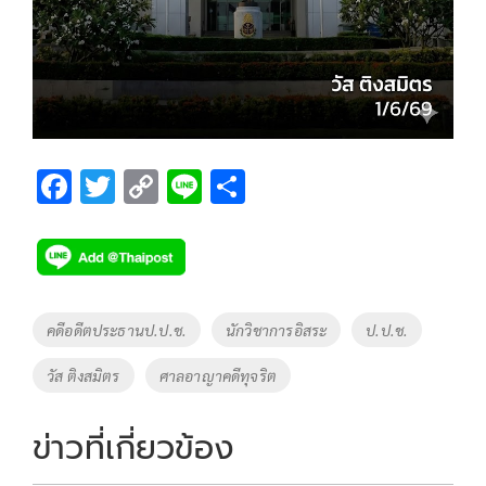
F
T
C
Li
S
ac
wi
o
n
h
e
tt
p
e
ar
b
er
y
e
o
Li
Tags
คดีอดีตประธานป.ป.ช.
นักวิชาการอิสระ
ป.ป.ช.
o
n
วัส ติงสมิตร
ศาลอาญาคดีทุจริต
k
k
ข่าวที่เกี่ยวข้อง