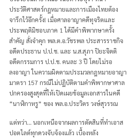
ประวัติศาสตร์กฎหมายและการเมืองไทยต้อง
จารึกไว้อีกครั้ง! เมื่อศาลอาญาคดีทุจริตและ
ประพฤติมิชอบภาค 1 ได้มีคำพิพากษาครั้ง
สำคัญ สั่งจำคุก พล.ต.อ.วัชรพล ประสารราชกิจ
อดีตประธาน ป.ป.ช. และ น.ส.สุภา ปิยะจิตติ
อดีตกรรมการ ป.ป.ช. คนละ 3 ปี โดยไม่รอ
ลงอาญา ในความผิดตามประมวลกฎหมายอาญา
มาตรา 157 กรณีไม่ปฏิบัติตามคำพิพากษาศาล
ปกครองสูงสุดที่ให้เปิดเผยข้อมูลเอกสารในคดี
“นาฬิกาหรู” ของ พล.อ.ประวิตร วงษ์สุวรรณ
แต่ทว่า… นอกเหนือจากผลการตัดสินที่ทำเอาส
ปอตไลต์ทุกดวงจับจ้องแล้ว เบื้องหลัง