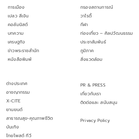
การเมือง
กรองสถานการณ์
เปลว สีเงิน
วาไรตี้
คอลัมนิสต์
กีฬา
บทความ
ท่องเที่ยว – ศิลปวัฒนธรรม
เศรษฐกิจ
ประชาสัมพันธ์
ข่าวพระราชสำนัก
ภูมิภาค
หนังสือพิมพ์
สิ่งแวดล้อม
ต่างประเทศ
PR & PRESS
อาชญากรรม
เกี่ยวกับเรา
X-CITE
ติดต่อและ สนับสนุน
ยานยนต์
สาธารณสุข-คุณภาพชีวิต
Privacy Policy
บันเทิง
ไทยโพสต์ ทีวี