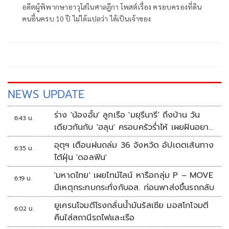
อดีตผู้พิพากษาอาวุโสในศาลฎีกา โพสต์เรื่อง ครอบครองที่ดิน
คนอื่นครบ 10 ปี ไม่ได้แปลว่า ได้เป็นเจ้าของ
NEWS UPDATE
ร่าง 'น้องอั้ม' ลูกเรือ 'มยุรีนารี' ถึงบ้าน วัน
6:43 น.
เดียวกันกับ 'ฮลุน' ครอบครัวร่ำไห้ เผยฝันอยาก
เป็นทหารเรือ
อุตุฯ เตือนฝนถล่ม 36 จังหวัด อัปเดตเส้นทาง
6:35 น.
ไต้ฝุ่น 'ดอลฟิน'
'มหาดไทย' เผยไทม์ไลน์ หารือกลุ่ม P – MOVE
6:19 น.
มีเหตุกระทบกระทั่งกับอส. ก่อนพาส่งขึ้นรถกลับ
ยูเครนโจมตีโรงกลั่นน้ำมันรัสเซีย มอสโกโจมตี
6:02 น.
คืนใส่สถานีรถไฟและเรือ