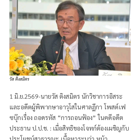
วัส ติงสมิตร
1 มิ.ย.2569-นายวัส ติงสมิตร นักวิชาการอิสระ
และอดีตผู้พิพากษาอาวุโสในศาลฏีกา โพสต์เฟ
ซบุ๊กเรื่อง ถอดรหัส “การถอนฟ้อง” ในคดีอดีต
ประธาน ป.ป.ช. : เมื่อสิทธิของโจทก์ต้องเผชิญกับ
ประโยชน์สาธารณะ เนื้อหาระบุว่า หน้า