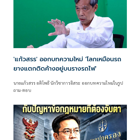
'แก้วสรร' ออกบทความใหม่ 'โลกเหมือนรถ
ยางแตกติดค้างอยู่บนรางรถไฟ'
นายแก้วสรร อติโพธิ นักวิชาการอิสระ ออกบทความใหม่ในรูป
ถาม-ตอบ