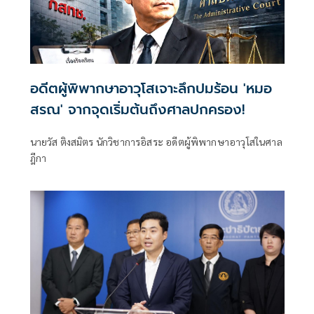
อดีตผู้พิพากษาอาวุโสเจาะลึกปมร้อน 'หมอ
สรณ' จากจุดเริ่มต้นถึงศาลปกครอง!
นายวัส ติงสมิตร นักวิชาการอิสระ อดีตผู้พิพากษาอาวุโสในศาล
ฎีกา