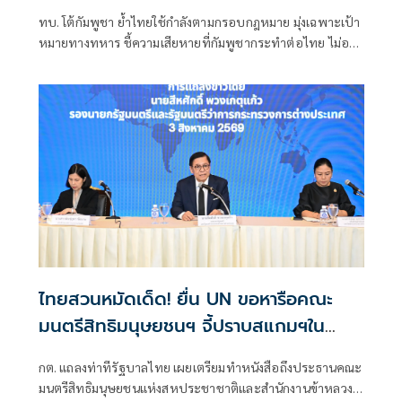
ทบ. โต้กัมพูชา ย้ำไทยใช้กำลังตามกรอบกฎหมาย มุ่งเฉพาะเป้า
หมายทางทหาร ชี้ความเสียหายที่กัมพูชากระทำต่อไทย ไม่อาจ
ลบล้างด้วยการบิดเบือนข้อมูล
ไทยสวนหมัดเด็ด! ยื่น UN ขอหารือคณะ
มนตรีสิทธิมนุษยชนฯ จี้ปราบสแกมฯใน
กัมพูชา โต้ยิบรายงาน 'ทอม แอนดรูว์ส'
กต. แถลงท่าทีรัฐบาลไทย เผยเตรียมทำหนังสือถึงประธานคณะ
มนตรีสิทธิมนุษยชนแห่งสหประชาชาติและสำนักงานข้าหลวง