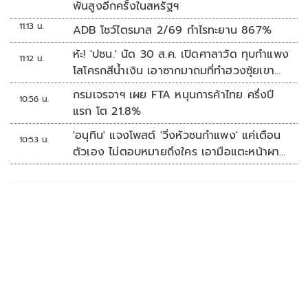
พันสูงอีกครั้งในสหรัฐฯ
11:13 น.
ADB โชว์ไตรมาส 2/69 กำไรทะยาน 867%
ห้ะ! 'ปชน.' นัด 30 ส.ค. เปิดศาลาวัด ทุบกำแพง
11:12 น.
โสโครกสีน้ำเงิน เอาซากมาถมที่ทำฮวงซุ้ยเขา
กระโดง
กรมเจรจาฯ เผย FTA หนุนการค้าไทย ครึ่งปี
10:56 น.
แรก โต 21.8%
'อนุทิน' แจงโพสต์ 'วิ่งหัวชนกำแพง' แค่เตือน
10:53 น.
ตัวเอง ไม่ตอบหมายถึงใคร เอามือแตะหน้าผา
กบอก 'หัวโน'