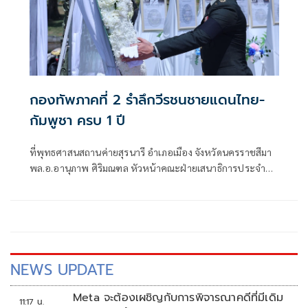
กองทัพภาคที่ 2 รำลึกวีรชนชายแดนไทย-
กัมพูชา ครบ 1 ปี
ที่พุทธศาสนสถานค่ายสุรนารี อำเภอเมือง จังหวัดนครราชสีมา
พล.อ.อานุภาพ ศิริมณฑล หัวหน้าคณะฝ่ายเสนาธิการประจำผู้
บัญชาการทหารบก ในฐานะผู้แทนผู้บัญชาการทหารบก พร้อม
ด้วย พล.ท.ชัยรัตน์ ธรรมชาติ หัวหน้าสำนักงานคณะฝ่าย
เสนาธิการประจำผู้บังคับบัญชา พล.ท.นฤดล สุขมา ผู้บัญชาการ
หน่วยบัญชาการรักษาดินแดน
NEWS UPDATE
Meta จะต้องเผชิญกับการพิจารณาคดีที่มีเดิม
11:17 น.