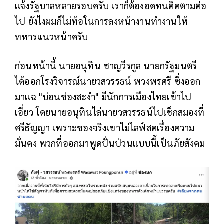
แจ้งรัฐบาลหลายรอบครับ เราก็ต้องอดทนติดตามต่อ
ไป ยังไงผมก็ไม่ท้อในการลงหน้างานทำงานให้
ทหารแนวหน้าครับ
ก่อนหน้านี้ นายอนุทิน ชาญวีรกูล นายกรัฐมนตรี
ได้ออกโรงวิจารณ์นายวสวรรธน์ พวงพรศรี ซึ่งออก
มาแฉ "บ่อนช่องสะงำ" มีนักการเมืองไทยเข้าไป
เอี่ยว โดยนายอนุทินไล่นายวสวรรธน์ไปเช็กสมองที่
ศรีธัญญา เพราะของจริงเขาไม่ไลฟ์สดเรื่องความ
มั่นคง พวกที่ออกมาพูดปั่นป่วนแบบนี้เป็นภัยสังคม