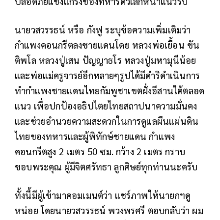
ปลอดภัยแข็งแกร่งของทหารตัวเล็กหน้าแนวรบ
นายวสวรรธน์ หรือ กังฟู ระบุข้อความเพิ่มเติมว่า
กำแพงคอนกรีตลงชายแดนโดย หลวงพ่อเยื้อน ขัน
ติพโล หลวงปู่เสน ปัญญาธโร หลวงปู่มหามุนีน้อย
และพ่อแม่ครูจารย์อีกหลายๆรูปได้มีดำริดำเนินการ
ทำกำแพงชายแดนไทยกัมพูชาเขตฝั่งอีสานใต้ตลอด
แนว เพื่อปกป้องอธิปไตยไทยสถาปนาความมั่นคง
และช่วยอำนวยความสะดวกในการดูแลผืนแผ่นดิน
ไทยของทหารและผู้พิทักษ์ชายแดน กำแพง
คอนกรีตสูง 2 เมตร 50 ซม. กว้าง 2 เมตร กราบ
ขอบพระคุณ ผู้มีจิตศรัทธา ลูกศิษย์ทุกท่านนะครับ
ทั้งนี้มีผู้เข้ามาคอมเมนต์ว่า แชร์ภาพให้นายกฯดู
หน่อย โดยนายวสวรรธน์ พวงพรศรี ตอบกลับว่า ผม