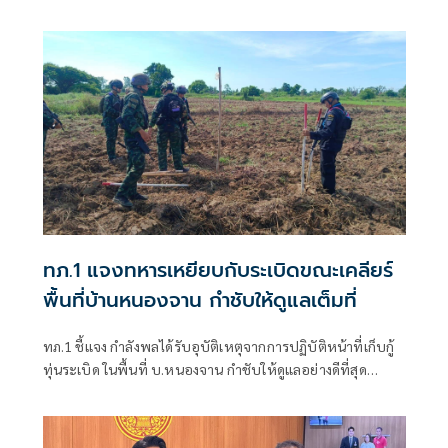
ใหญ่สิทธิมนุษยชน ที่นครเจนีวา หลัง “ทอม แอนดรูส์” เสนอ
รายงานพิเศษพาดพิงประเทศไทย มีหลายประเด็นที่ไม่เห็นด้วย
ชี้กระทบความเป็นกลาง -เที่ยงธรรม “สีหศักดิ์”
ทภ.1 แจงทหารเหยียบกับระเบิดขณะเคลียร์
พื้นที่บ้านหนองจาน กำชับให้ดูแลเต็มที่
ทภ.1 ชี้แจง กำลังพลได้รับอุบัติเหตุจากการปฏิบัติหน้าที่เก็บกู้
ทุ่นระเบิด ในพื้นที่ บ.หนองจาน กำชับให้ดูแลอย่างดีที่สุด
พร้อมเน้นย้ำให้ปฏิบัติหน้าที่อย่างความรอบคอบไม่ประมาท
ปัจจุบันสร้างพื้นที่ปลอดภัยแล้ว 76.73%