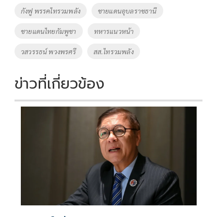
o
Li
Tags
กังฟู พรรคไทรวมพลัง
ชายแดนอุบลราชธานี
o
n
ชายแดนไทยกัมพูชา
ทหารแนวหน้า
k
k
วสวรรธน์ พวงพรศรี
สส.ไทรวมพลัง
ข่าวที่เกี่ยวข้อง