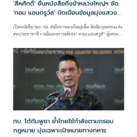
'สีหศักดิ์' ยื่นหนังสือถึงข้าหลวงใหญ่ฯ ซัด
'ทอม แอนดรูว์ส' บิดเบือนข้อมูลมุ่งแสวงหา
ผลประโยชน์ทางการเมือง
เปิดหนังสือ รมว. กต. ส่งถึงท่าหลวงใหญ่เพื่อ สิทธิมนุษยชนแห่ง
สหประชาชาติ กรณีแถลงการณ์ของ“ ทอม แอนดรูส์” ผู้เสนอ
รายงานพิเศษ เกี่ยวกับสถานการณ์สิทธิมนุษชนในกัมพูชา
พาดพิงไทยด้วยข้อมูลที่ไม่ตรงกับความเป็นจริง
ทบ. โต้กัมพูชา ย้ำไทยใช้กำลังตามกรอบ
กฎหมาย มุ่งเฉพาะเป้าหมายทางทหาร