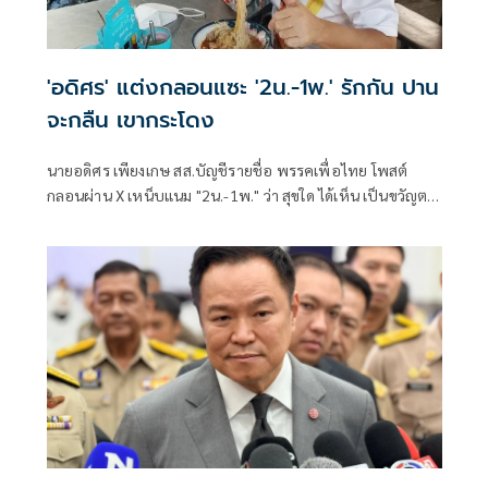
'อดิศร' แต่งกลอนแซะ '2น.-1พ.' รักกัน ปาน
จะกลืน เขากระโดง
นายอดิศร เพียงเกษ สส.บัญชีรายชื่อ พรรคเพื่อไทย โพสต์
กลอนผ่าน X เหน็บแนม "2น.-1พ." ว่า สุขใด ได้เห็น เป็นขวัญตา
ยากจะพรร