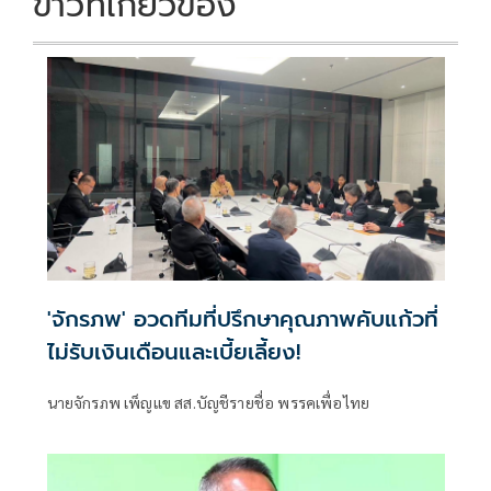
ข่าวที่เกี่ยวข้อง
'จักรภพ' อวดทีมที่ปรึกษาคุณภาพคับแก้วที่
ไม่รับเงินเดือนและเบี้ยเลี้ยง!
นายจักรภพ เพ็ญแข สส.บัญชีรายชื่อ พรรคเพื่อไทย