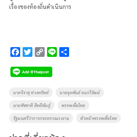
เรื่องของท้องถิ่นดำเนินการ
F
T
C
Li
S
ac
wi
o
n
h
e
tt
p
e
ar
b
er
y
e
o
Li
Tags
นายจิรายุ ห่วงทรัพย์
นายจุลพันธ์ อมรวิวัฒน์
o
n
นายชัชชาติ สิทธิพันธุ์
พรรคเพื่อไทย
k
k
รัฐมนตรีว่าการกระทรวงแรงงาน
หัวหน้าพรรคเพื่อไทย