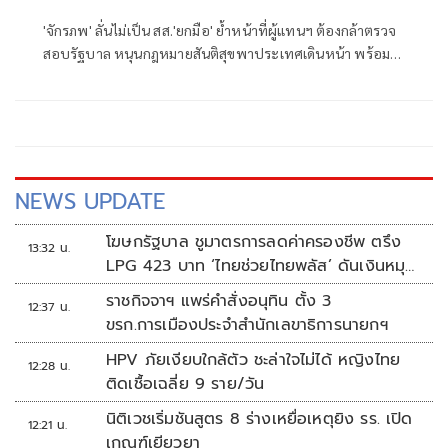
รัฐบาลด้วย
'จักรภพ' ลั่นไม่เป็น สส.'ยกมือ' ย้ำหน้าที่ผู้แทนฯ ต้องกล้าตรวจ
สอบรัฐบาล หนุนกฎหมายสันติสุขพาประเทศเดินหน้า พร้อมชี้
นักการเมืองต้องพร้อมรับการตรวจสอบ เพราะอำนาจเป็นของ
ประชาชน
NEWS UPDATE
โฆษกรัฐบาล ชูมาตรการลดค่าครองชีพ ตรึง
13:32 น.
LPG 423 บาท ‘ไทยช่วยไทยพลัส’ ดันเงินหมุน
แสนล้าน
ราชกิจจาฯ แพร่คำสั่งอนุทิน ตั้ง 3
12:37 น.
ขรก.การเมืองประจำสำนักเลขาธิการนายกฯ
HPV ภัยเงียบใกล้ตัว ชะล่าใจไม่ได้ หญิงไทย
12:28 น.
ติดเชื้อเฉลี่ย 9 ราย/วัน
นิติเวชเริ่มชันสูตร 8 ร่างเหยื่อเหตุยิง รร. เปิด
12:21 น.
เกณฑ์เยียวยา