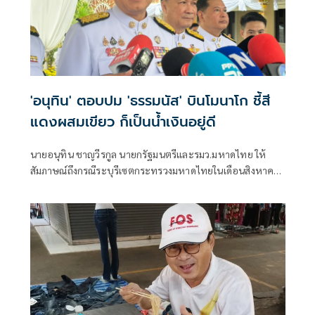
'อนุทิน' ตอบปม 'ธรรมนัส' บินโมนาโก ชี้สี
แดงผสมเขียว ก็เป็นน้ำเงินอยู่ดี
นายอนุทิน ชาญวีรกูล นายกรัฐมนตรีและรมว.มหาดไทย ให้
สัมภาษณ์ถึงกรณีระบุรีเซตกระทรวงมหาดไทยในเดือนสิงหาคม
จะเริ่มต้น ด้วยการโยกย้ายใช่หรือไม่ ว่า