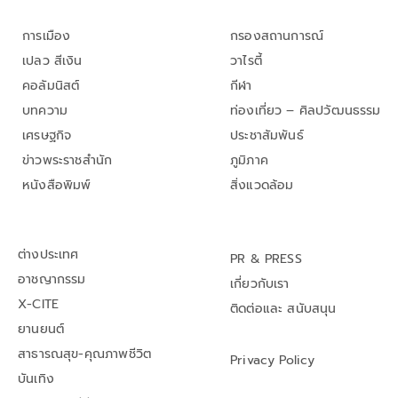
การเมือง
กรองสถานการณ์
เปลว สีเงิน
วาไรตี้
คอลัมนิสต์
กีฬา
บทความ
ท่องเที่ยว – ศิลปวัฒนธรรม
เศรษฐกิจ
ประชาสัมพันธ์
ข่าวพระราชสำนัก
ภูมิภาค
หนังสือพิมพ์
สิ่งแวดล้อม
ต่างประเทศ
PR & PRESS
อาชญากรรม
เกี่ยวกับเรา
X-CITE
ติดต่อและ สนับสนุน
ยานยนต์
สาธารณสุข-คุณภาพชีวิต
Privacy Policy
บันเทิง