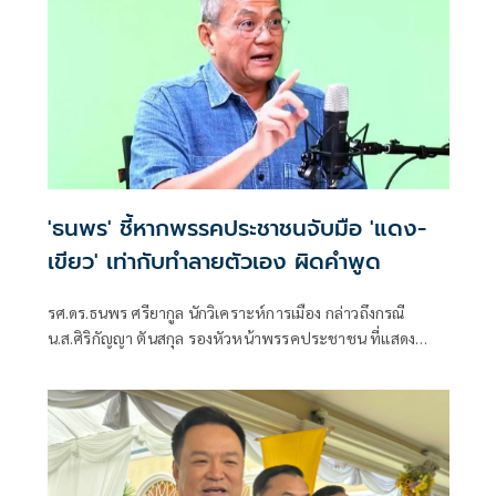
'ธนพร' ชี้หากพรรคประชาชนจับมือ 'แดง-
เขียว' เท่ากับทำลายตัวเอง ผิดคำพูด
รศ.ดร.ธนพร ศรียากูล นักวิเคราะห์การเมือง กล่าวถึงกรณี
น.ส.ศิริกัญญา ตันสกุล รองหัวหน้าพรรคประชาชน ที่แสดง
ความเห็นว่าหากเกิดการจัดตั้งรัฐบาลระหว่างพรรคเพื่อไทยกับ
พรรคภูมิใจไทย ก็จำเป็นต้องพูดคุยกับพรรคประชาชนด้วยว่า