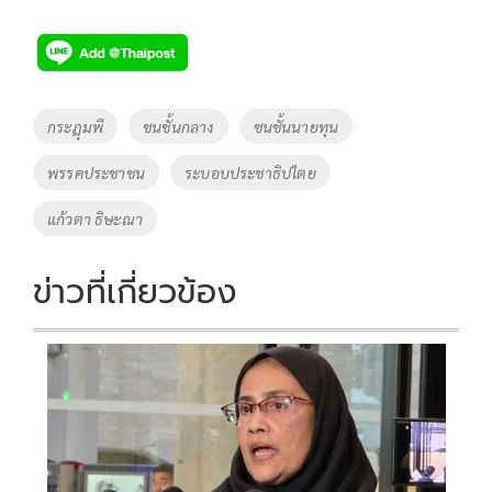
ac
wi
o
n
h
e
tt
p
e
ar
b
er
y
e
o
Li
Tags
กระฎุมพี
ชนชั้นกลาง
ชนชั้นนายทุน
o
n
พรรคประชาชน
ระบอบประชาธิปไตย
k
k
แก้วตา ธิษะณา
ข่าวที่เกี่ยวข้อง