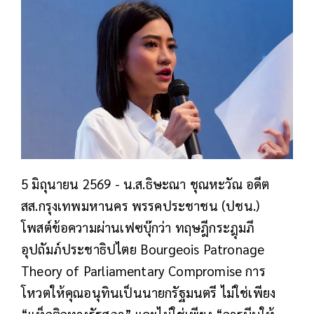
5 มิถุนายน 2569 - น.ส.ธิษะณา ชุณหะวัณ อดีต
สส.กรุงเทพมหานคร พรรคประชาชน (ปชน.)
โพสต์ข้อความผ่านเฟซบุ๊กว่า ทฤษฎีกระฎุมภี
อุปถัมภ์ประชาธิปไตย
Bourgeois Patronage
Theory of Parliamentary Compromise
การ
โหวตให้คุณอนุทินเป็นนายกรัฐมนตรี ไม่ใช่เพียง
“แท็กติกทางรัฐสภา” และไม่ใช่เพียง “การบีบให้