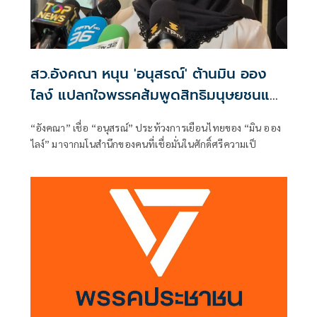
สว.อังคณา หนุน 'อนุสรณ์' ต้านมิน ออง
ไลง์ แปลกใจพรรคส้มพูดสิทธิมนุษยชนแต่
กลับเงียบ
“อังคณา” เชื่อ “อนุสรณ์” ประท้วงการเยือนไทยของ “มิน ออง
ไลง์” มาจากมโนสำนึกของคนที่เชื่อมั่นในศักดิ์ศรีความเป็