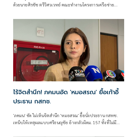
ด้วยนายศิรชัช ตรีวิศวเวทย์ คณะทำงานโครงการเครือข่าย
ประชาธิปไตยอาเซียนเพื่อสันติภาพ สิทธิมนุษยชน และการ
พัฒนาอย่างยั่งยืน แถลงคัดค้านการเยือนไทยอย่างเป็นทางการ
ของพลเอกอาวุโส มิน ออง ไลง์
ไร้จิตสำนึก! ภคมนอัด 'หมอสรณ' ยื้อเก้าอี้
ประธาน กสทช.
'ภคมน' ซัด ไม่เห็นจิตสำนึก 'หมอสรณ' ยื้อนั่งประธาน กสทช.
เหน็บให้เหตุผลแบบศรีธนญชัย อ้างกลัวผิดม. 157 ทั้งที่ไม่มี
คุณสมบัติตั้งแต่แรก จี้ 'นายกฯ' เลิกแบก ยื่นโปรดเกล้าฯปลดพ้น
ตำแหน่งได้แล้ว