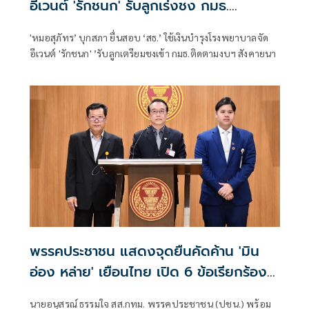
อีเวนต์ 'รักชนก' รับลูกเร่งชง กมธ.
สังคายนา
'หมอสุภัทร’ บุกสภา ยื่นสอบ ‘สธ.’ ใช้เงินบำรุงโรงพยาบาลจัด
อีเวนต์ 'รักชนก' ’รับลูกเตรียมชงเข้า กมธ.ติดตามงบฯ สังคายนา
พรรคประชาชน แสดงจุดยืนคัดค้าน 'มิน
อ่อง หล่าย' เยือนไทย เปิด 6 ข้อเรียกร้อง
รัฐสภา-รัฐบาล
นายอนุสรณ์ ธรรมใจ สส.กทม. พรรคประชาชน (ปชน.) พร้อม