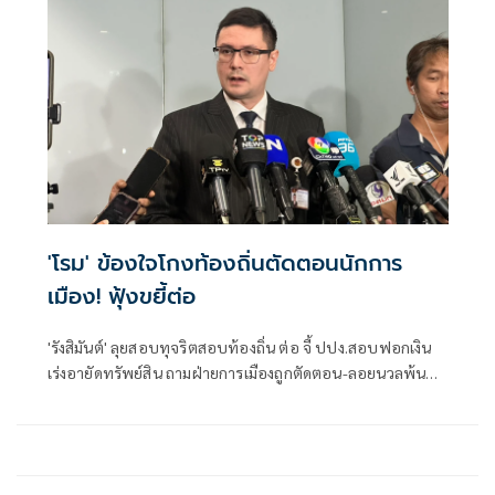
'โรม' ข้องใจโกงท้องถิ่นตัดตอนนักการ
เมือง! ฟุ้งขยี้ต่อ
'รังสิมันต์' ลุยสอบทุจริตสอบท้องถิ่น ต่อ จี้ ปปง.สอบฟอกเงิน
เร่งอายัดทรัพย์สิน ถามฝ่ายการเมืองถูกตัดตอน-ลอยนวลพ้นผิด
เหน็บ 'อนุทิน' รับแต่ชอบ ไม่รู้ในอนาคตมาตรการป้องกันจะ
รัดกุมหรือไม่