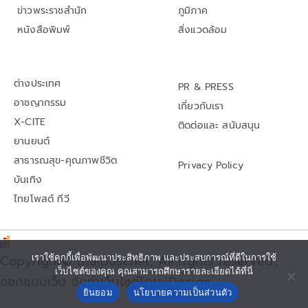
ข่าวพระราชสำนัก
ภูมิภาค
หนังสือพิมพ์
สิ่งแวดล้อม
ต่างประเทศ
PR & PRESS
อาชญากรรม
เกี่ยวกับเรา
X-CITE
ติดต่อและ สนับสนุน
ยานยนต์
สาธารณสุข-คุณภาพชีวิต
Privacy Policy
บันเทิง
ไทยโพสต์ ทีวี
เราใช้คุกกี้เพื่อพัฒนาประสิทธิภาพ และประสบการณ์ที่ดีในการใช้
Copyright© thaipost.net, All rights reserved.,
เว็บไซต์ของคุณ คุณสามารถศึกษารายละเอียดได้ที่นี่
ออกแบบเว็บ จัดทำเว็บไซต์โดย iDesign
ยินยอม
นโยบายความเป็นส่วนตัว