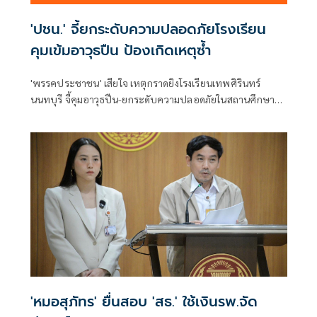
'ปชน.' จี้ยกระดับความปลอดภัยโรงเรียน
คุมเข้มอาวุธปืน ป้องเกิดเหตุซ้ำ
'พรรคประชาชน' เสียใจ เหตุกราดยิงโรงเรียนเทพศิรินทร์
นนทบุรี จี้คุมอาวุธปืน-ยกระดับความปลอดภัยในสถานศึกษา
ของดเผยแพร่ความรุนแรง
'หมอสุภัทร' ยื่นสอบ 'สธ.' ใช้เงินรพ.จัด