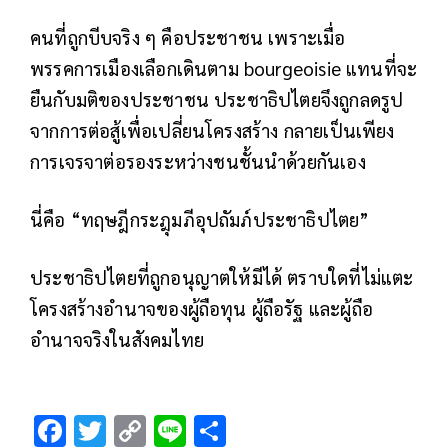
คนที่ถูกบีบจริง ๆ คือประชาชน
เพราะเมื่อ
พรรคการเมืองเลือกเดินตาม bourgeoisie แทนที่จะ
ยืนกับมติของประชาชน ประชาธิปไตยจึงถูกลดรูป
จากการต่อสู้เพื่อเปลี่ยนโครงสร้าง กลายเป็นเพียง
การเจรจาต่อรองระหว่างชนชั้นนำด้วยกันเอง
นี่คือ “ทฤษฎีกระฎุมภีอุปถัมภ์ประชาธิปไตย”
ประชาธิปไตยที่ถูกอนุญาตให้มีได้ ตราบใดที่ไม่แตะ
โครงสร้างอำนาจของผู้ถือทุน ผู้ถือรัฐ และผู้ถือ
อำนาจจริงในสังคมไทย
F
T
C
Li
S