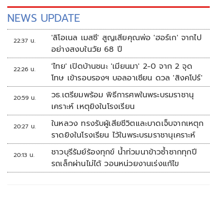
NEWS UPDATE
'ลิโอเนล เมสซี' สูญเสียคุณพ่อ 'ฮอร์เก' จากไป
22:37 น.
อย่างสงบในวัย 68 ปี
'ไทย' เปิดบ้านชนะ 'เมียนมา' 2-0 จาก 2 จุด
22:26 น.
โทษ เข้ารอบรองฯ บอลอาเซียน ดวล 'สิงคโปร์'
วธ.เตรียมพร้อม พิธีการศพในพระบรมราชานุ
20:59 น.
เคราะห์ เหตุยิงในโรงเรียน
ในหลวง ทรงรับผู้เสียชีวิตและบาดเจ็บจากเหตุก
20:27 น.
ราดยิงในโรงเรียน ไว้ในพระบรมราชานุเคราะห์
ชาวบุรีรัมย์ร้องทุกข์ น้ำท่วมนาข้าวซ้ำซากทุกปี
20:13 น.
รถเล็กผ่านไม่ได้ วอนหน่วยงานเร่งแก้ไข