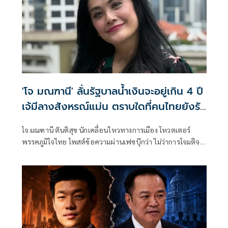
'โจ มณฑานี' ลั่นรัฐบาลน้ำเงินจะอยู่เกิน 4 ปี
เจ้มีลางสังหรณ์แม่น ตราบใดที่คนไทยยังรัก
ชาติ-สถาบัน
โจ มณฑานี ตันติสุข นักเคลื่อนไหวทางการเมือง โหวตเตอร์
พรรคภูมิใจไทย โพสต์ข้อความผ่านเฟซบุ๊กว่า ไม่ว่าการโจมตีจะ
หนักแค่ไหน แต่ถ้าคนไทยยังมีพลังรักชาติรักสถาบันแบบนี้อยู่
เจ้สังหรณ์ใจว่าน้ำเงินจะไม่อยู่แค่ 4 ปี