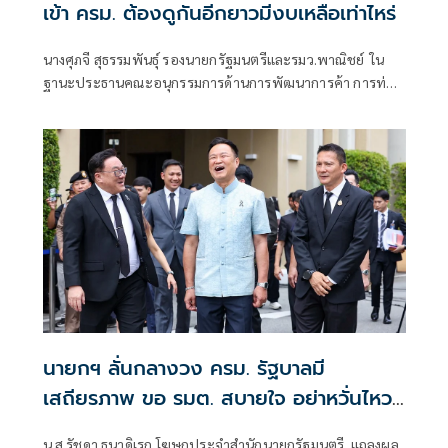
เข้า ครม. ต้องดูกันอีกยาวมีงบเหลือเท่าไหร่
นางศุภจี สุธรรมพันธุ์ รองนายกรัฐมนตรีและรมว.พาณิชย์ ใน
ฐานะประธานคณะอนุกรรมการด้านการพัฒนาการค้า การท่อง
เที่ยวและเศรษฐกิจชุมชน ภายใต้คณะกรรมการร่วมภาครัฐและ
เอกชนเพื่อแก้ไขปัญหาทางเศรษฐกิจ (กรอ.) กล่าวถึง การ
พิจารณาโครงการไทยเที่ยวไทย พลัส ว่า ขณะนี้กำลังพูดคุยกัน
อยู่ เพราะต้องดูว่า เงินที่เรามีอยู่ในวงเงินที่จำกัดขณะนี้ ต้องดู
การผ่านงบประมาณใ
นายกฯ ลั่นกลางวง ครม. รัฐบาลมี
เสถียรภาพ ขอ รมต. สบายใจ อย่าหวั่นไหว
คำถามยุยง
น.ส.รัชดา ธนาดิเรก โฆษกประจำสำนักนายกรัฐมนตรี แถลงผล