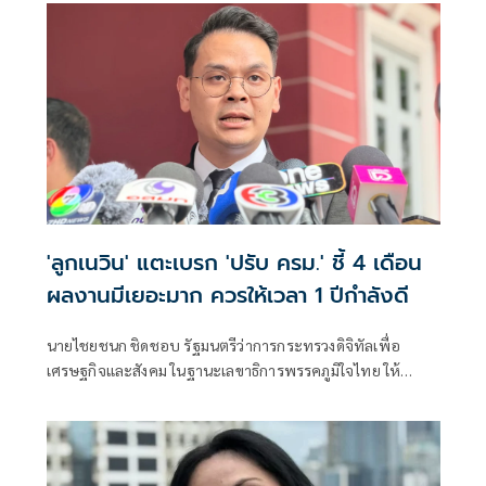
จริงๆ แล้วถึงไม่มีการ ดีลระหว่างเขียวกับแดง รัฐบาลก็มีความสั่น
คลอนอยู่จากปัญหา 108 พันประการ ตั้งแต่เริ่มตั้งรัฐบาลมา
อายุเพียง 3 เดือน แต่ข่าวฉาว ข่าวไม่ดีต่างๆ ตั้งแต่การทุจริต
คอร์รัปชัน การโกงสว.
'ลูกเนวิน' แตะเบรก 'ปรับ ครม.' ชี้ 4 เดือน
ผลงานมีเยอะมาก ควรให้เวลา 1 ปีกำลังดี
นายไชยชนก ชิดชอบ รัฐมนตรีว่าการกระทรวงดิจิทัลเพื่อ
เศรษฐกิจและสังคม ในฐานะเลขาธิการพรรคภูมิใจไทย ให้
สัมภาษณ์กรณี กระแสข่าวเรียกร้องให้มีการปรับคณะรัฐมนตรี
(ครม.) และปรับกลุ่มลูกเทพที่ไม่มีผลงานออก ว่า สำหรับการ
ปรับครม.