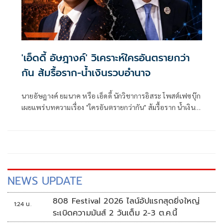
'เอ็ดดี้ อัษฎางค์' วิเคราะห์ใครอันตรายกว่า
กัน ส้มรื้อราก-น้ำเงินรวบอำนาจ
นายอัษฎางค์ ยมนาค หรือ เอ็ดดี้ นักวิชาการอิสระ โพสต์เฟซบุ๊ก
เผยแพร่บทความเรื่อง "ใครอันตรายกว่ากัน" ส้มรื้อราก น้ำเงิน
รวบอำนาจ มีเนื้อหาดังนี้การเมืองไทยในวันนี้ดูเหมือนกำลังบีบ
ให้ประชาชนเลือกอยู่ระหว่างความเสี่ยงสองแบบ
NEWS UPDATE
808 Festival 2026 ไลน์อัปแรกสุดยิ่งใหญ่
1:24 น.
ระเบิดความมันส์ 2 วันเต็ม 2-3 ต.ค.นี้