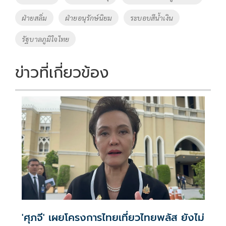
o
n
ฝ่ายสลิ่ม
ฝ่ายอนุรักษ์นิยม
ระบอบสีน้ำเงิน
k
k
รัฐบาลภูมิใจไทย
ข่าวที่เกี่ยวข้อง
'ศุภจี' เผยโครงการไทยเที่ยวไทยพลัส ยังไม่