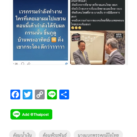
F
T
C
Li
S
ac
wi
o
n
h
e
tt
p
e
ar
b
er
y
e
o
Li
Tags
ด้อมน้ำเงิน
ด้อมพีระพันธุ์
นางแบกพรรคภูมิใจไทย