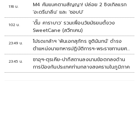
M4 คัมแบคตามสัญญา! ปล่อย 2 ซิงเกิลแรก
1:16 น.
'อะดรีนาลีน' และ 'ชอบU'
'ดั๊ม คาราบาว' รวมเพื่อนวัยมัธยมตั้งวง
1:02 น.
SweetCane (สวีทเคน)
โปรดเกล้าฯ 'พันเอกสุภัทร ชูตินันทน์' ดำรง
23:49 น.
ตำแหน่งนายทหารปฏิบัติการฯ-พระราชทานยศ
'พลตรี'
ซาอุฯ-ตุรเคีย-ปากีสถานลงนามข้อตกลงด้าน
23:45 น.
การป้องกันประเทศท่ามกลางสงครามในภูมิภาค