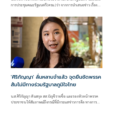
การประชุมคณะรัฐมนตรี(ครม.)ว่า จากการนำเสนอข่าว เรื่อง
เสถียรภาพของรัฐบาล ซึ่งสื่อมวลชนรับทราบคำตอบจากพรรค
ร่วมรัฐบาลและนายกฯไปแล้วว่า รัฐบาลนี้มีเสถียรภาพและ
ทำงานร่วมกันอย่างเต็มที่
'ศิริกัญญา' ลั่นหลาบจำแล้ว จุดยืนชัดพรรค
ส้มไม่มีทางร่วมรัฐบาลภูมิใจไทย
น.ส.ศิริกัญญา ตันสกุล สส.บัญชีรายชื่อ และรองหัวหน้าพรรค
ประชาชน ให้สัมภาษณ์ถึงกรณีที่มีกระแสข่าวการดีล ทางการ
เมืองระหว่างฝั่งสีแดงกับฝั่งสีเขียวจนทำให้รัฐบาลสั่นคลอน ว่า