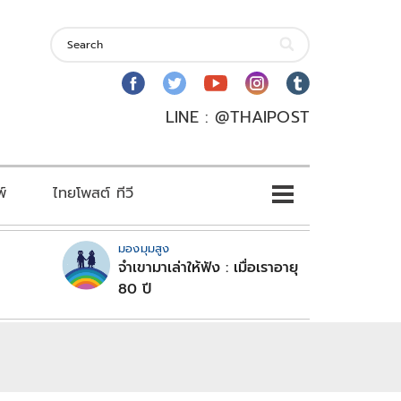
LINE : @THAIPOST
พ์
ไทยโพสต์ ทีวี
มองมุมสูง
จำเขามาเล่าให้ฟัง : เมื่อเราอายุ
80 ปี