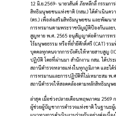
12 มิ.ย.2569- นายวสันต์ ภัยหลีกลี้ กรรมก
สิทธิมนุษยชนแห่งชาติ (กสม.) ได้ดำเนินควา
(ตร.) เพื่อส่งเสริมสิทธิมนุษยชน และพัฒน
การทรมานตามพระราชบัญญัติป้องกันและ
สูญหาย พ.ศ. 2565 อนุสัญญาต่อต้านการทรม
ไร้มนุษยธรรม หรือที่ย่ำยีศักดิ์ศรี (CAT) ร
บุคคลทุกคนจากการบังคับให้หายสาบสูญ (I
ปฏิบัติ โดยที่ผ่านมา สำนักงาน กสม. ได้ปร
สถานีตำรวจหลายแห่งในทุกภูมิภาค และได้ร
การทรมานและการปฏิบัติที่ไม่เหมาะสม พ.
สถานีตำรวจให้สอดคล้องตามหลักสิทธิมนุษ
ล่าสุด เมื่อช่วงปลายเดือนพฤษภาคม 2569 
ผู้ช่วยผู้บัญชาการตำรวจแห่งชาติ ในฐานะผ
แนวทางการดำเนินงานร่วมกันอย่างต่อเนื่อง