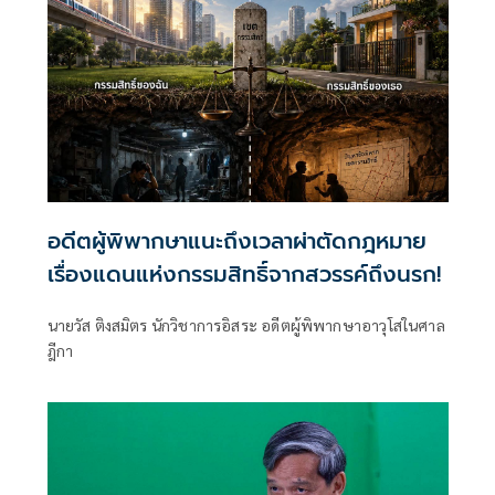
อดีตผู้พิพากษาแนะถึงเวลาผ่าตัดกฎหมาย
เรื่องแดนแห่งกรรมสิทธิ์จากสวรรค์ถึงนรก!
นายวัส ติงสมิตร นักวิชาการอิสระ อดีตผู้พิพากษาอาวุโสในศาล
ฎีกา