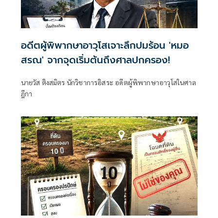
อดีตผู้พิพากษาอาวุโสเจาะลึกปมร้อน 'หมอ
สรณ' จากจุดเริ่มต้นถึงศาลปกครอง!
นายวัส ติงสมิตร นักวิชาการอิสระ อดีตผู้พิพากษาอาวุโสในศาล
ฎีกา