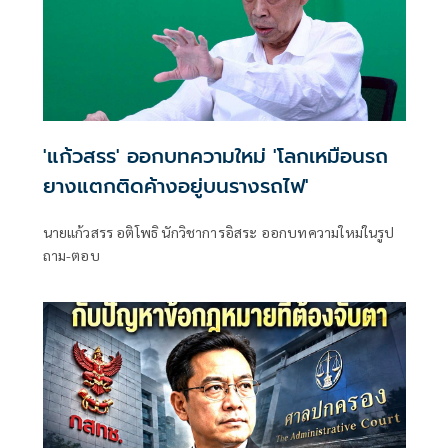
'แก้วสรร' ออกบทความใหม่ 'โลกเหมือนรถ
ยางแตกติดค้างอยู่บนรางรถไฟ'
นายแก้วสรร อติโพธิ นักวิชาการอิสระ ออกบทความใหม่ในรูป
ถาม-ตอบ