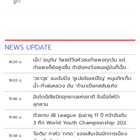
ฎีกา
NEWS UPDATE
เอ๊ะ! 'อนุทิน' โพสต์วิ่งหัวชนกำแพงทุกวัน แต่
16:20 น.
กำแพงก็ยังสูงขึ้น ถ้ายังคงวิ่งชนอยู่มันก็เจ็บ
หัวอีก
'วราวุธ' แนะรับมือ 'ซูเปอร์เอลนีโญ' หนุนกักเก็บ
16:03 น.
น้ำ-ทำฝนหลวง ดัน 'ทำนาเปียกสลับแห้ง'
อินโดนีเซียปิดอุทยานแห่งชาติ รับมือไฟป่า
15:46 น.
ลุกลาม
ตัวแทน JB League รุ่นอายุ 11 ปี คว้าอันดับ
15:40 น.
3 ศึก World Youth Championship 2026
ที่สิงคโปร์
'ไอติม' กาหัว 'กกต.' แจงเส้นเงินนักการเมือง
15:38 น.