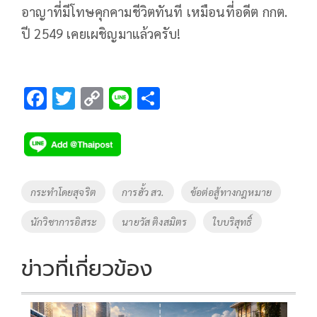
อาญาที่มีโทษคุกคามชีวิตทันที เหมือนที่อดีต กกต.
ปี 2549 เคยเผชิญมาแล้วครับ!
F
T
C
Li
S
ac
wi
o
n
h
e
tt
p
e
ar
b
er
y
e
o
Li
Tags
กระทำโดยสุจริต
การฮั้ว สว.
ข้อต่อสู้ทางกฎหมาย
o
n
นักวิชาการอิสระ
นายวัส ติงสมิตร
ใบบริสุทธิ์
k
k
ข่าวที่เกี่ยวข้อง