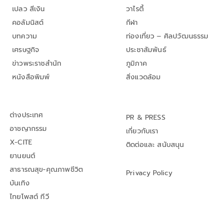
เปลว สีเงิน
วาไรตี้
คอลัมนิสต์
กีฬา
บทความ
ท่องเที่ยว – ศิลปวัฒนธรรม
เศรษฐกิจ
ประชาสัมพันธ์
ข่าวพระราชสำนัก
ภูมิภาค
หนังสือพิมพ์
สิ่งแวดล้อม
ต่างประเทศ
PR & PRESS
อาชญากรรม
เกี่ยวกับเรา
X-CITE
ติดต่อและ สนับสนุน
ยานยนต์
สาธารณสุข-คุณภาพชีวิต
Privacy Policy
บันเทิง
ไทยโพสต์ ทีวี