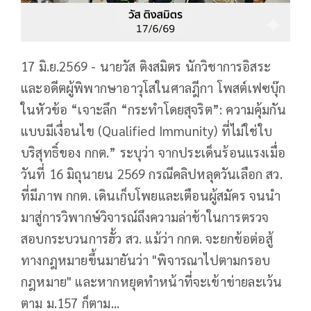
17 มิ.ย.2569 - นายวัส ติงสมิตร นักวิชาการอิสระ
และอดีตผู้พิพากษาอาวุโสในศาลฎีกา โพสต์เฟซบุ๊ก
ในหัวข้อ “เจาะลึก “กระทำโดยสุจริต”: ความคุ้มกัน
แบบมีเงื่อนไข (Qualified Immunity) ที่ไม่ใช่ใบ
บริสุทธิ์ของ กกต.” ระบุว่า จากประเด็นร้อนแรงเมื่อ
วันที่ 16 มิถุนายน 2569 กรณีคลิปหลุดวันเลือก สว.
ที่มีภาพ กกต. เดินเก็บโพยและเตือนผู้สมัคร จนนำ
มาสู่การวิพากษ์วิจารณ์ถึงความล่าช้าในการตรวจ
สอบกระบวนการฮั้ว สว. แม้ว่า กกต. จะยกข้อต่อสู้
ทางกฎหมายขึ้นมายันว่า "พิจารณาไปตามกรอบ
กฎหมาย" และหากหยุดทำหน้าที่จะเข้าข่ายละเว้น
ตาม ม.157 ก็ตาม...