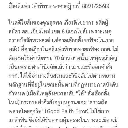
ฝั่งคดีแพ่ง (คำพิพากษาศาลฎีกาที่ 8891/2568)
ในคดีใบส้มของคุณสุรพล เกียรติไชยากร อดีตผู้
สมัคร สส. เชียงใหม่ เขต 8 (แจกใบส้มเพราะเหตุ
ถวายปัจจัยพระสงฆ์ แต่ศาลเลือกตั้งยกฟ้องในภาย
หลัง) ที่ศาลฎีกาในคดีแพ่งพิพากษายกฟ้อง กกต. ไม่
ต้องชดใช้ค่าเสียหาย 70 ล้านบาทนั้น เหตุผลสำคัญ
เป็นเพราะศาลวินิจฉัยแล้วว่า ณ ขณะที่ออกคำสั่ง
กกต. ได้ใช้อำนาจสืบสวนและวินิจฉัยไปตามพยาน
หลักฐานที่มีอยู่ในขณะนั้นตามที่กฎหมายภาคบังคับ
กำหนด (เมื่อมีเหตุอันควรสงสัย "ให้" สั่งเลือกตั้ง
ใหม่) การกระทำจึงยังอยู่บนฐานของ "ความผิด
พลาดโดยสุจริต" (Good Faith Error) ไม่ใช่การ
แกล้งฟัน จึงยังได้รับความคุ้มครองในทางละเมิด แม้