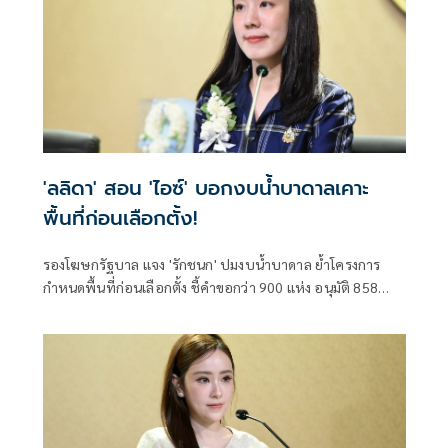
'ลลิดา' สอน 'ไอซ์' บอกงบน้ำบาดาลเคาะ
พื้นที่ก่อนเลือกตั้ง!
รองโฆษกรัฐบาล แจง 'รักชนก' ปมงบน้ำบาดาล ย้ำโครงการ
กำหนดพื้นที่ก่อนเลือกตั้ง ชี้คำขอกว่า 900 แห่ง อนุมัติ 858
แห่งตามหลักเกณฑ์ ไม่ใช่จัดสรรตามการเมือง