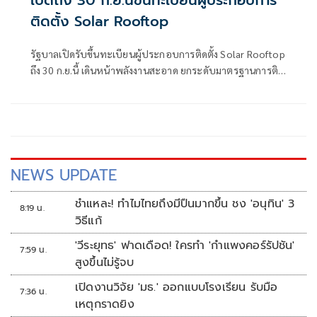
ติดตั้ง Solar Rooftop
รัฐบาลเปิดรับขึ้นทะเบียนผู้ประกอบการติดตั้ง Solar Rooftop
ถึง 30 ก.ย.นี้ เดินหน้าพลังงานสะอาด ยกระดับมาตรฐานการติด
ตั้งเพื่อความปลอดภัยของประชาชน
NEWS UPDATE
ชำแหละ! ทำไมไทยถึงมีปืนมากขึ้น ชง 'อนุทิน' 3
8:19 น.
วิธีแก้
'วีระยุทธ' ฟาดเดือด! ใครทำ 'กำแพงคอร์รัปชัน'
7:59 น.
สูงขึ้นไม่รู้จบ
เปิดงานวิจัย 'มธ.' ออกแบบโรงเรียน รับมือ
7:36 น.
เหตุกราดยิง