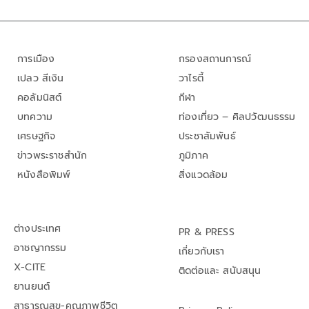
การเมือง
กรองสถานการณ์
เปลว สีเงิน
วาไรตี้
คอลัมนิสต์
กีฬา
บทความ
ท่องเที่ยว – ศิลปวัฒนธรรม
เศรษฐกิจ
ประชาสัมพันธ์
ข่าวพระราชสำนัก
ภูมิภาค
หนังสือพิมพ์
สิ่งแวดล้อม
ต่างประเทศ
PR & PRESS
อาชญากรรม
เกี่ยวกับเรา
X-CITE
ติดต่อและ สนับสนุน
ยานยนต์
สาธารณสุข-คุณภาพชีวิต