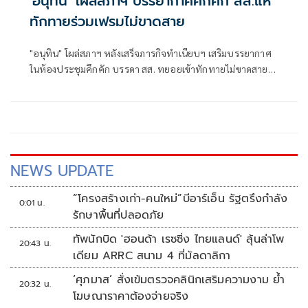
'อนุทิน' โผล่สภาฯ บรรยากาศคึกคัก สส.แห่
ทักทายร่วมเฟรมไม่ขาดสาย
"อนุทิน" โผล่สภาฯ หลังเสร็จภารกิจทำเนียบฯ เสริมบรรยากาศ
ในห้องประชุมคึกคัก บรรดา สส. ทยอยเข้าทักทายไม่ขาดสาย
เชิญถ่ายรูปตลอดเวลา
NEWS UPDATE
“โครงสร้างเก่า-คนใหม่”บีอาร์เอ็น รัฐตรึงกำลัง
0:01 น.
รักษาพื้นที่ปลอดภัย
ทัพนักบิด 'ฮอนด้า เรซซิ่ง ไทยแลนด์' ลุ้นล่าโพ
20:43 น.
เดียม ARRC สนาม 4 ที่มัลดาลิกา
‘ศุภมาส’ สั่งเข้มตรวจคลินิกเสริมความงาม ย้ำ
20:32 น.
โฆษณาราคาต้องจ่ายจริง