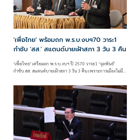
'เพื่อไทย' พร้อมถก พ.ร.บ.งบฯ70 วาระ1
กำชับ 'สส.' สแตนด์บายเฝ้าสภา 3 วัน 3 คืน
‘เพื่อไทย’ เตรียมถก พ.ร.บ.งบฯ ปี 2570 วาระ1 ‘จุลพันธ์’
กำชับ สส. สแตนด์บายเฝ้าสภา 3 วัน 3 คืน เพราะการเมืองไม่มี
อะไรแน่นอน ยินดีฝ่ายค้านเตรียมชำแหละ ถือเป็นประโยชน์
ช่วยรีดไขมันของงบแผ่นดิน