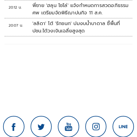
พี่ชาย 'ฮลุน โซโล่' แจ้งกำหนดการสวดอภิธรรม
20:12 น.
ศพ เตรียมจัดพิธีฌาปนกิจ 11 ส.ค.
'ลลิดา' โต้ 'รักชนก' ปมงบน้ำบาดาล ชี้พื้นที่
20:07 น.
ปชน.ได้วงเงินเฉลี่ยสูงสุด