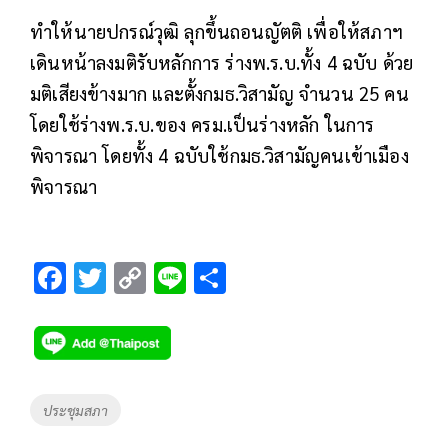
ทำให้นายปกรณ์วุฒิ ลุกขึ้นถอนญัตติ เพื่อให้สภาฯ
เดินหน้าลงมติรับหลักการ ร่างพ.ร.บ.ทั้ง 4 ฉบับ ด้วย
มติเสียงข้างมาก และตั้งกมธ.วิสามัญ จำนวน 25 คน
โดยใช้ร่างพ.ร.บ.ของ ครม.เป็นร่างหลัก ในการ
พิจารณา โดยทั้ง 4 ฉบับใช้กมธ.วิสามัญคนเข้าเมือง
พิจารณา
F
T
C
Li
S
ac
wi
o
n
h
e
tt
p
e
ar
b
er
y
e
o
Li
Tags
ประชุมสภา
o
n