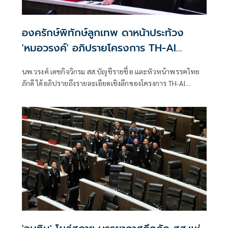
องครักษ์พิทักษ์ลูกเทพ ดาหน้าประท้วง
'หมอวรงค์' อภิปรายโครงการ TH-AI
Passport
นพ.วรงค์ เดชกิจวิกรม สส.บัญชีรายชื่อ และหัวหน้าพรรคไทย
ภักดี ได้อภิปรายถึงรายละเอียดเชิงลึกของโครงการ TH-AI
Passport ของกระทรวงดิจิทัลเพื่อเศรษฐกิจและสังคม (ดีอี)
วงเงิน 1,645 ล้านบาท ที่ส่อว่าไม่โปร่งใส เอื้อประโยชน์