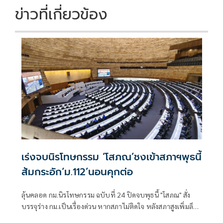
k
k
ข่าวที่เกี่ยวข้อง
เร่งจบนิรโทษกรรม ‘โสภณ’ชงเข้าสภาฯพุธนี้
ส้มกระอัก‘ม.112’นอนคุกต่อ
ลุ้นคลอด กม.นิรโทษกรรม ฉบับที่ 24 ปิดจบพุธนี้ "โสภณ" สั่ง
บรรจุร่าง กม.เป็นเรื่องด่วน หากสภาไม่ติดใจ หลังสภาสูงเพิ่มล็อก
สองชั้นไม่ให้นิรโทษฯ อายุต่ำกว่า 18 ปี ทำผิด 112 ก็ไม่ล้างผิด