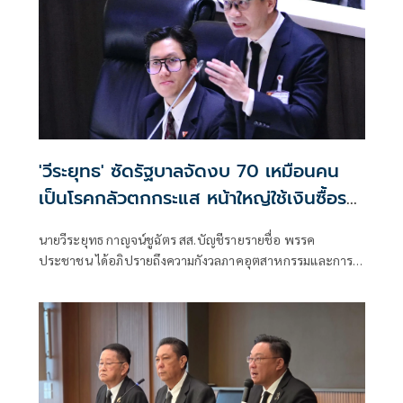
'วีระยุทธ' ซัดรัฐบาลจัดงบ 70 เหมือนคน
เป็นโรคกลัวตกกระแส หน้าใหญ่ใช้เงินซื้อรถ
แต่ไม่สร้างอุตสาหกรรมในประเทศ
นายวีระยุทธ กาญจน์ชูฉัตร สส.บัญชีรายรายชื่อ พรรค
ประชาชน ได้อภิปรายถึงความกังวลภาคอุตสาหกรรมและการ
ผลิตของไทยว่า ควรจะเป็นฐานสําคัญในการเสริมสร้างขีดความ
สามารถการแข่งขันของประเทศ กลับถูกทิ้งขว้างจากเพราะ
รัฐบาลชุดนี้ รัฐบาลเคยประกาศว่า จะพาประเทศไทยเป็น
ประเทศร่ำรวย ประเทศรายได้สูงภายใน 12 ปีข้างหน้า ซึ่งดู
เหมือนนายอนุทิน ชาญวีรกูล