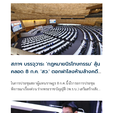
รอนำขึ้นทูลเกล้าฯ ถวายทันที สว.แจงกฎหมายประกาศใช้ ยัง
ไม่มีผลทันที ต้องให้กรรมการสันติสุขไฟเขียวรายบุคคล
สภาฯ บรรจุวาระ 'กฎหมายนิรโทษกรรม' ลุ้น
คลอด 8 ก.ค. 'สว.' ตอกฝาโลงห้ามล้างคดี
112 เยาวชน
ในการประชุมสภาผู้แทนราษฎร 8 ก.ค.นี้ มีวาระการประชุม
พิจารณาเรื่องด่วน ร่างพระราชบัญญัติ (พ.ร.บ.) เสริมสร้างสังคม
สันติสุข ที่นายโสภณ ซารัมย์ ประธานสภาผู้แทนราษฎร สั่งบรรจุ
เข้าสู่วาระการประชุมแล้ว