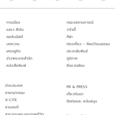
การเมือง
กรองสถานการณ์
เปลว สีเงิน
วาไรตี้
คอลัมนิสต์
กีฬา
บทความ
ท่องเที่ยว – ศิลปวัฒนธรรม
เศรษฐกิจ
ประชาสัมพันธ์
ข่าวพระราชสำนัก
ภูมิภาค
หนังสือพิมพ์
สิ่งแวดล้อม
ต่างประเทศ
PR & PRESS
อาชญากรรม
เกี่ยวกับเรา
X-CITE
ติดต่อและ สนับสนุน
ยานยนต์
สาธารณสุข-คุณภาพชีวิต